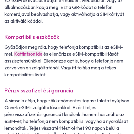
Az eSIM aktivációs kódját e-mailben, weboldalon vagy az
alkalmazásban kapja meg. Ezt a QR-kódot a telefon
kamerájával beolvashatja, vagy aktiválhatja a SIM kártyát
az aktiváló kóddal.
Kompatibilis eszközök
Győződjön meg róla, hogy telefonja kompatibilis az eSIM-
mel.
Kattintson ide
és ellenőrizze eSIM-kompatibilitását
asszisztensünkkel. Ellenőrizze azt is, hogy a telefonja nem
zárva van a szolgáltatónál. Vagy itt találja meg a teljes
kompatibilitási listát.
Pénzvisszafizetési garancia
A simsolo célja, hogy zökkenőmentes tapasztalatot nyújtson
Önnek eSIM szolgáltatásainkkal. Ezért teljes
pénzvisszafizetési garanciát kínálunk, ha nem használta az
eSIM-et, ha telefonja nem kompatibilis, vagy ha a nyaralását
lemondták. Teljes visszatérítést kérhet 90 napon belül a