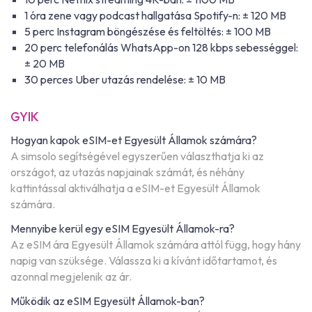
1 óra zene vagy podcast hallgatása Spotify-n: ± 120 MB
5 perc Instagram böngészése és feltöltés: ± 100 MB
20 perc telefonálás WhatsApp-on 128 kbps sebességgel:
± 20 MB
30 perces Uber utazás rendelése: ± 10 MB
GYIK
Hogyan kapok eSIM-et Egyesült Államok számára?
A simsolo segítségével egyszerűen választhatja ki az
országot, az utazás napjainak számát, és néhány
kattintással aktiválhatja a eSIM-et Egyesült Államok
számára.
Mennyibe kerül egy eSIM Egyesült Államok-ra?
Az eSIM ára Egyesült Államok számára attól függ, hogy hány
napig van szüksége. Válassza ki a kívánt időtartamot, és
azonnal megjelenik az ár.
Működik az eSIM Egyesült Államok-ban?