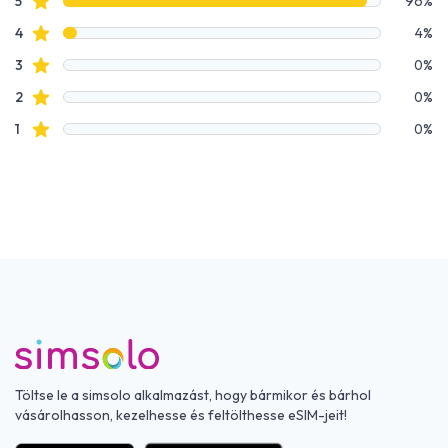
Értékelési adatok
Csillagos értékelések
5
96%
Csillagos értékelések
4
4%
Csillagos értékelések
3
0%
Csillagos értékelések
2
0%
Csillagos értékelések
1
0%
Töltse le a simsolo alkalmazást, hogy bármikor és bárhol
vásárolhasson, kezelhesse és feltölthesse eSIM-jeit!