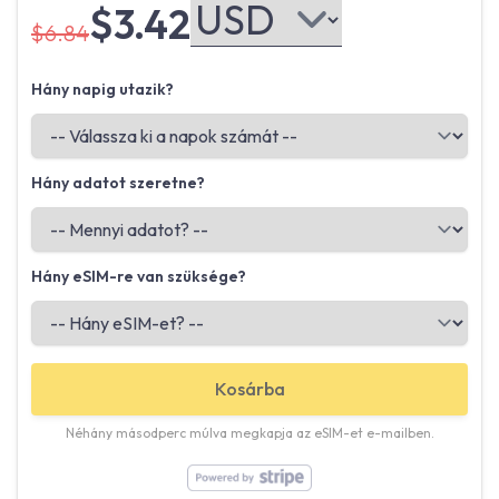
$3.42
$6.84
Hány napig utazik?
Hány adatot szeretne?
Hány eSIM-re van szüksége?
Kosárba
Néhány másodperc múlva megkapja az eSIM-et e-mailben.