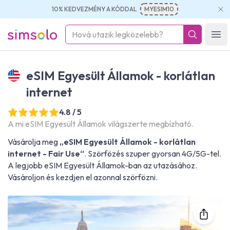
10% KEDVEZMÉNY A KÓDDAL
MYESIM10
simsolo
Ope
eSIM Egyesült Államok - korlátlan
internet
4.8 / 5
A mi eSIM Egyesült Államok világszerte megbízható.
Vásárolja meg
„eSIM Egyesült Államok - korlátlan
internet - Fair Use“
. Szörfözés szuper gyorsan 4G/5G-tel.
A legjobb eSIM Egyesült Államok-ban az utazásához.
Vásároljon és kezdjen el azonnal szörfözni.