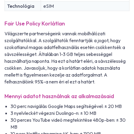
Technológia
eSIM
Fair Use Policy Korlátlan
Világszerte partnerségeink vannak mobilhálózati
szolgáltatókkal. A szolgáltatók fenntartják a jogot, hogy
szokatlanul magas adatfelhasználás esetén csökkentsék a
sávszélességet. Általában 1-3 GB teljes sebességgel
használhatja naponta. Ha ezt a határt eléri, a sávszélesség
csökken. Javasoljuk, hogy a korlátlan adatok használata
mellett is figyelmesen kezelje az adatforgalmat. A
felhasználóink 95%-a nem éri el ezt a határt.
Mennyi adatot használnak az alkalmazásaid
30 perc navigálás Google Maps segítségével: ± 20 MB
3 nyelvleckét végezni Duolingo-n: ± 10 MB
30 perces YouTube videó megtekintése 480p-ben: ± 30
MB
10 perc Netflix streaming 4K-ban: ± 1100 MB