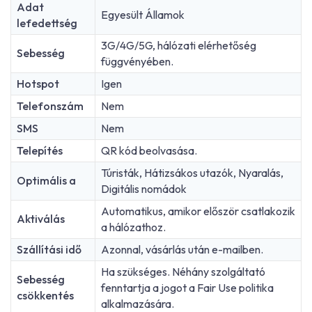
Adat
Egyesült Államok
lefedettség
3G/4G/5G, hálózati elérhetőség
Sebesség
függvényében.
Hotspot
Igen
Telefonszám
Nem
SMS
Nem
Telepítés
QR kód beolvasása.
Túristák, Hátizsákos utazók, Nyaralás,
Optimális a
Digitális nomádok
Automatikus, amikor először csatlakozik
Aktiválás
a hálózathoz.
Szállítási idő
Azonnal, vásárlás után e-mailben.
Ha szükséges. Néhány szolgáltató
Sebesség
fenntartja a jogot a Fair Use politika
csökkentés
alkalmazására.