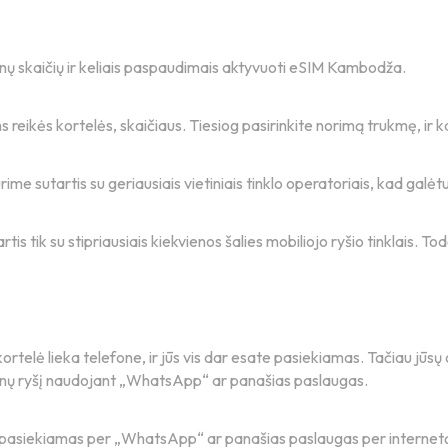
dienų skaičių ir keliais paspaudimais aktyvuoti eSIM Kambodža.
reikės kortelės, skaičiaus. Tiesiog pasirinkite norimą trukmę, ir k
ime sutartis su geriausiais vietiniais tinklo operatoriais, kad galė
rtis tik su stipriausiais kiekvienos šalies mobiliojo ryšio tinklais. T
rtelė lieka telefone, ir jūs vis dar esate pasiekiamas. Tačiau jūsų o
enų ryšį naudojant „WhatsApp“ ar panašias paslaugas.
ai pasiekiamas per „WhatsApp“ ar panašias paslaugas per internet