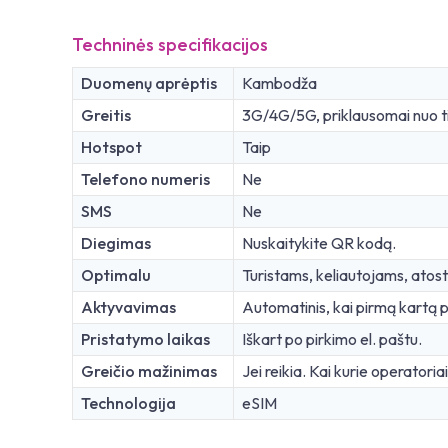
Techninės specifikacijos
Duomenų aprėptis
Kambodža
Greitis
3G/4G/5G, priklausomai nuo ti
Hotspot
Taip
Telefono numeris
Ne
SMS
Ne
Diegimas
Nuskaitykite QR kodą.
Optimalu
Turistams, keliautojams, at
Aktyvavimas
Automatinis, kai pirmą kartą pr
Pristatymo laikas
Iškart po pirkimo el. paštu.
Greičio mažinimas
Jei reikia. Kai kurie operatoria
Technologija
eSIM