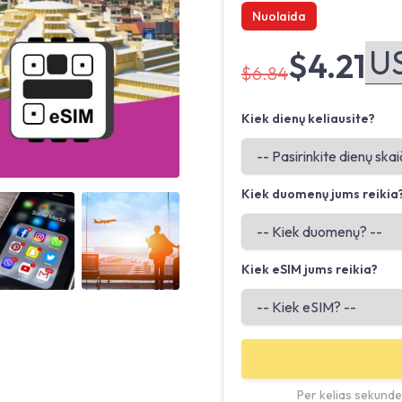
Nuolaida
$4.21
$6.84
Kiek dienų keliausite?
Kiek duomenų jums reikia
Angled view
Angled view
Kiek eSIM jums reikia?
Per kelias sekundes