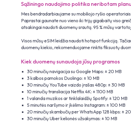
Sąžiningo naudojimo politika neribotam planu
Mes bendradarbiaujame su mobiliojo ryšio operatoriais v
Paprastai gaunate nuo vieno iki trijų gigabaitų viso g
atsakingai naudoti duomenų srautą. 95 % mūsų vartotojų š
Visos mūsų eSIM leidžia naudoti hotspot funkciją. Tačia
duomenų kiekio, rekomenduojame rinktis fiksuotų duome
Kiek duomenų sunaudoja jūsų programos
30 minučių navigacija su Google Maps: ± 20 MB
3 kalbos pamokos Duolingo: ± 10 MB
30 minučių YouTube vaizdo įrašas 480p: ± 30 MB
10 minučių transliacija Netflix 4K: ± 1100 MB
1 valanda muzikos ar tinklalaidžių Spotify: ± 120 MB
5 minutės naršymo ir įkėlimo Instagram: ± 100 MB
20 minučių skambučių per WhatsApp 128 kbps: ± 2
30 minučių Uber kelionės užsakymas: ± 10 MB