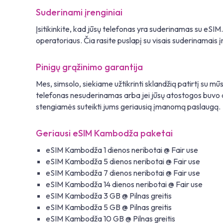
Suderinami įrenginiai
Įsitikinkite, kad jūsų telefonas yra suderinamas su eSIM
operatoriaus. Čia rasite puslapį su visais suderinamais įr
Pinigų grąžinimo garantija
Mes, simsolo, siekiame užtikrinti sklandžią patirtį su mū
telefonas nesuderinamas arba jei jūsų atostogos buvo at
stengiamės suteikti jums geriausią įmanomą paslaugą.
Geriausi eSIM Kambodža paketai
eSIM Kambodža 1 dienos neribotai @ Fair use
eSIM Kambodža 5 dienos neribotai @ Fair use
eSIM Kambodža 7 dienos neribotai @ Fair use
eSIM Kambodža 14 dienos neribotai @ Fair use
eSIM Kambodža 3 GB @ Pilnas greitis
eSIM Kambodža 5 GB @ Pilnas greitis
eSIM Kambodža 10 GB @ Pilnas greitis