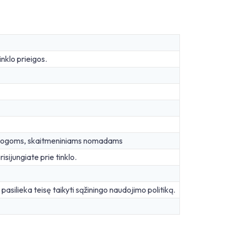
nklo prieigos.
ostogoms, skaitmeniniams nomadams
isijungiate prie tinklo.
i pasilieka teisę taikyti sąžiningo naudojimo politiką.