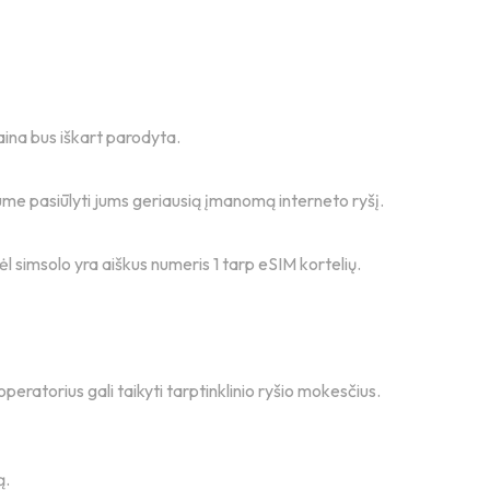
aina bus iškart parodyta.
tume pasiūlyti jums geriausią įmanomą interneto ryšį.
odėl simsolo yra aiškus numeris 1 tarp eSIM kortelių.
peratorius gali taikyti tarptinklinio ryšio mokesčius.
ą.