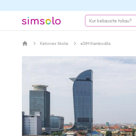
simsolo
Kelionės tikslai
eSIM Kambodža
Pagrindinis