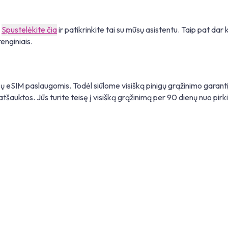
.
Spustelėkite čia
ir patikrinkite tai su mūsų asistentu. Taip pat dar 
enginiais.
sų eSIM paslaugomis. Todėl siūlome visišką pinigų grąžinimo garantij
šauktos. Jūs turite teisę į visišką grąžinimą per 90 dienų nuo pirk