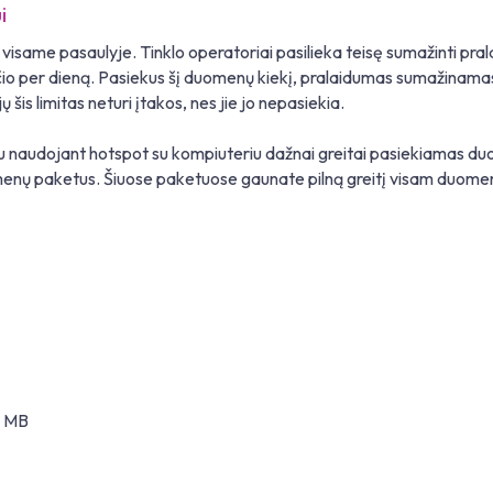
i
isame pasaulyje. Tinklo operatoriai pasilieka teisę sumažinti pra
reičio per dieną. Pasiekus šį duomenų kiekį, pralaidumas sumažinam
is limitas neturi įtakos, nes jie jo nepasiekia.
u naudojant hotspot su kompiuteriu dažnai greitai pasiekiamas duome
nų paketus. Šiuose paketuose gaunate pilną greitį visam duomenų
0 MB