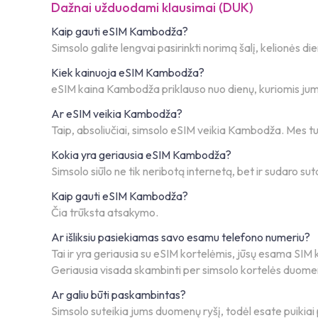
Dažnai užduodami klausimai (DUK)
Kaip gauti eSIM Kambodža?
Simsolo galite lengvai pasirinkti norimą šalį, kelionės 
Kiek kainuoja eSIM Kambodža?
eSIM kaina Kambodža priklauso nuo dienų, kuriomis jums 
Ar eSIM veikia Kambodža?
Taip, absoliučiai, simsolo eSIM veikia Kambodža. Mes tur
Kokia yra geriausia eSIM Kambodža?
Simsolo siūlo ne tik neribotą internetą, bet ir sudaro suta
Kaip gauti eSIM Kambodža?
Čia trūksta atsakymo.
Ar išliksiu pasiekiamas savo esamu telefono numeriu?
Tai ir yra geriausia su eSIM kortelėmis, jūsų esama SIM ko
Geriausia visada skambinti per simsolo kortelės duom
Ar galiu būti paskambintas?
Simsolo suteikia jums duomenų ryšį, todėl esate puiki