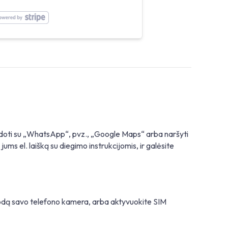
udoti su „WhatsApp“, pvz., „Google Maps“ arba naršyti
jums el. laišką su diegimo instrukcijomis, ir galėsite
kodą savo telefono kamera, arba aktyvuokite SIM