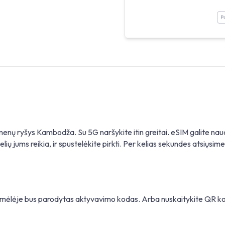
menų ryšys Kambodža. Su 5G naršykite itin greitai. eSIM galite na
ių jums reikia, ir spustelėkite pirkti. Per kelias sekundes atsiųsime 
gramėlėje bus parodytas aktyvavimo kodas. Arba nuskaitykite QR 