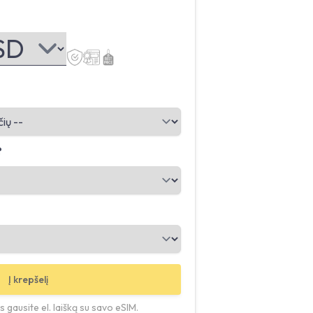
?
Į krepšelį
 gausite el. laišką su savo eSIM.