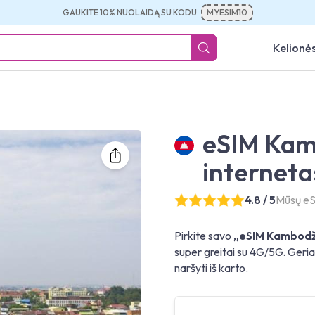
GAUKITE 10% NUOLAIDĄ SU KODU
MYESIM10
Kelionės
eSIM Kam
interneta
4.8 / 5
Mūsų eS
Pirkite savo
„eSIM Kambodža
super greitai su 4G/5G. Geria
naršyti iš karto.