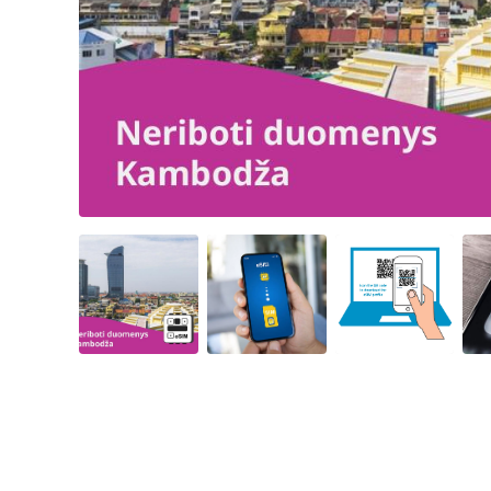
Angled view
Angled view
Angled view