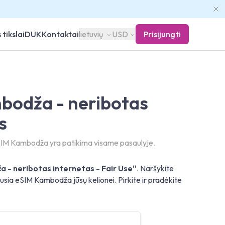
 tikslai
DUK
Kontaktai
lietuvių
USD
Prisijungti
bodža - neribotas
s
IM Kambodža yra patikima visame pasaulyje.
 - neribotas internetas - Fair Use“
. Naršykite
usia eSIM Kambodža jūsų kelionei. Pirkite ir pradėkite