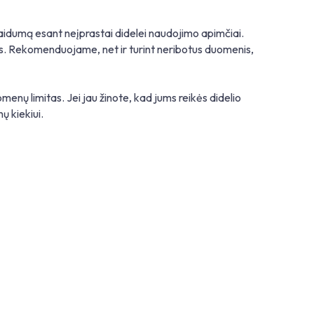
laidumą esant neįprastai didelei naudojimo apimčiai.
as. Rekomenduojame, net ir turint neribotus duomenis,
nų limitas. Jei jau žinote, kad jums reikės didelio
 kiekiui.