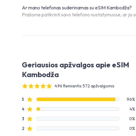
Ar mano telefonas suderinamas su eSIM Kambodža?
Prašome patikrinti savo telefono nustatymuose, ar jis su
Geriausios apžvalgos apie eSIM
Kambodža
4.96 Remiantis 572 apžvalgomis
4 out of 5 stars
Apžvalgų duomenys
Žvaigždučių apžvalgos
5
96%
Žvaigždučių apžvalgos
4
4%
Žvaigždučių apžvalgos
3
0%
Žvaigždučių apžvalgos
2
0%