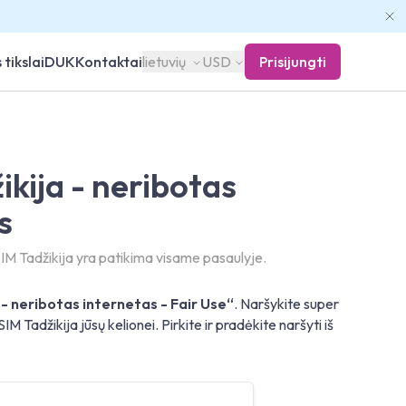
 tikslai
DUK
Kontaktai
lietuvių
USD
Prisijungti
ikija - neribotas
s
M Tadžikija yra patikima visame pasaulyje.
 - neribotas internetas - Fair Use“
. Naršykite super
M Tadžikija jūsų kelionei. Pirkite ir pradėkite naršyti iš