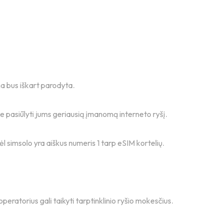
na bus iškart parodyta.
ume pasiūlyti jums geriausią įmanomą interneto ryšį.
odėl simsolo yra aiškus numeris 1 tarp eSIM kortelių.
peratorius gali taikyti tarptinklinio ryšio mokesčius.