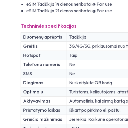
eSIM Tadžikija 14 dienos neribotai @ Fair use
eSIM Tadžikija 21 dienos neribotai @ Fair use
Techninės specifikacijos
Duomenų aprėptis
Tadžikija
Greitis
3G/4G/5G, priklausomai nuo ti
Hotspot
Taip
Telefono numeris
Ne
SMS
Ne
Diegimas
Nuskaitykite QR kodą.
Optimalu
Turistams, keliautojams, at
Aktyvavimas
Automatinis, kai pirmą kartą pr
Pristatymo laikas
Iškart po pirkimo el. paštu.
Greičio mažinimas
Jei reikia. Kai kurie operatoria