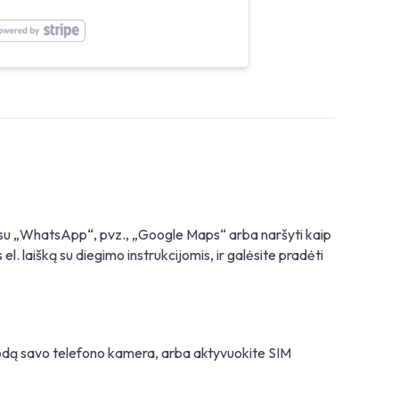
oti su „WhatsApp“, pvz., „Google Maps“ arba naršyti kaip
el. laišką su diegimo instrukcijomis, ir galėsite pradėti
kodą savo telefono kamera, arba aktyvuokite SIM