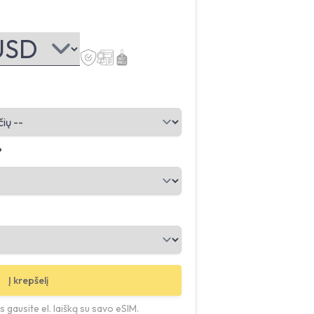
?
Į krepšelį
 gausite el. laišką su savo eSIM.