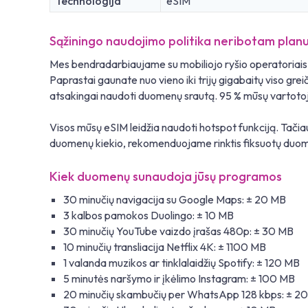
Technologija
eSIM
Sąžiningo naudojimo politika neribotam planu
Mes bendradarbiaujame su mobiliojo ryšio operatoriais v
Paprastai gaunate nuo vieno iki trijų gigabaitų viso g
atsakingai naudoti duomenų srautą. 95 % mūsų vartotojų š
Visos mūsų eSIM leidžia naudoti hotspot funkciją. Tačia
duomenų kiekio, rekomenduojame rinktis fiksuotų duome
Kiek duomenų sunaudoja jūsų programos
30 minučių navigacija su Google Maps: ± 20 MB
3 kalbos pamokos Duolingo: ± 10 MB
30 minučių YouTube vaizdo įrašas 480p: ± 30 MB
10 minučių transliacija Netflix 4K: ± 1100 MB
1 valanda muzikos ar tinklalaidžių Spotify: ± 120 MB
5 minutės naršymo ir įkėlimo Instagram: ± 100 MB
20 minučių skambučių per WhatsApp 128 kbps: ± 2