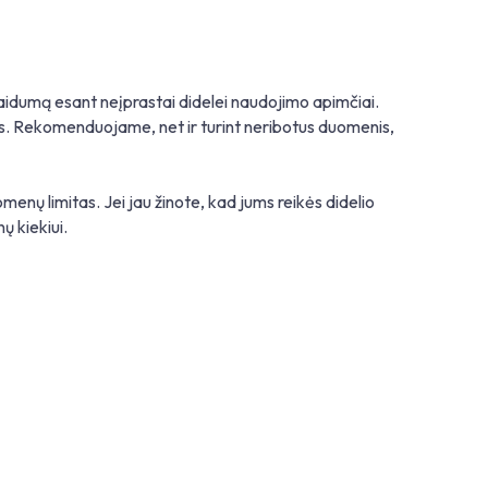
laidumą esant neįprastai didelei naudojimo apimčiai.
as. Rekomenduojame, net ir turint neribotus duomenis,
nų limitas. Jei jau žinote, kad jums reikės didelio
 kiekiui.