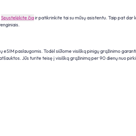
.
Spustelėkite čia
ir patikrinkite tai su mūsų asistentu. Taip pat dar 
enginiais.
sų eSIM paslaugomis. Todėl siūlome visišką pinigų grąžinimo garantij
šauktos. Jūs turite teisę į visišką grąžinimą per 90 dienų nuo pirk