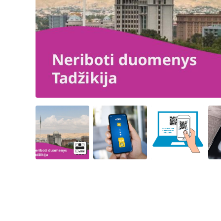
Angled view
Angled view
Angled view