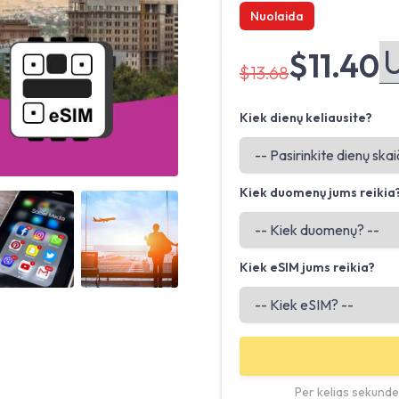
Nuolaida
$11.40
$13.68
Kiek dienų keliausite?
Kiek duomenų jums reikia
Angled view
Angled view
Kiek eSIM jums reikia?
Per kelias sekundes