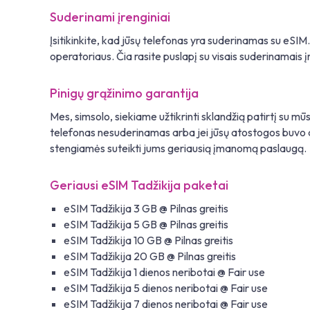
Suderinami įrenginiai
Įsitikinkite, kad jūsų telefonas yra suderinamas su eSIM
operatoriaus. Čia rasite puslapį su visais suderinamais įr
Pinigų grąžinimo garantija
Mes, simsolo, siekiame užtikrinti sklandžią patirtį su mū
telefonas nesuderinamas arba jei jūsų atostogos buvo at
stengiamės suteikti jums geriausią įmanomą paslaugą.
Geriausi eSIM Tadžikija paketai
eSIM Tadžikija 3 GB @ Pilnas greitis
eSIM Tadžikija 5 GB @ Pilnas greitis
eSIM Tadžikija 10 GB @ Pilnas greitis
eSIM Tadžikija 20 GB @ Pilnas greitis
eSIM Tadžikija 1 dienos neribotai @ Fair use
eSIM Tadžikija 5 dienos neribotai @ Fair use
eSIM Tadžikija 7 dienos neribotai @ Fair use