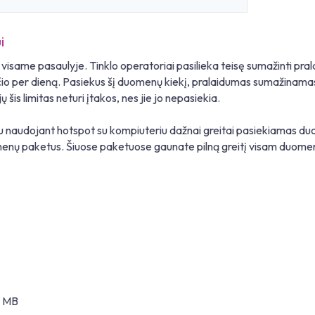
i
isame pasaulyje. Tinklo operatoriai pasilieka teisę sumažinti pra
reičio per dieną. Pasiekus šį duomenų kiekį, pralaidumas sumažinam
is limitas neturi įtakos, nes jie jo nepasiekia.
u naudojant hotspot su kompiuteriu dažnai greitai pasiekiamas duome
nų paketus. Šiuose paketuose gaunate pilną greitį visam duomenų
0 MB