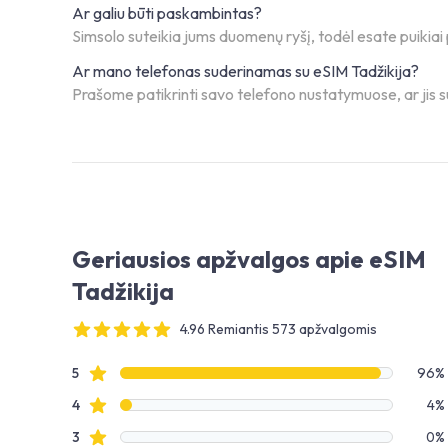
Ar galiu būti paskambintas?
Simsolo suteikia jums duomenų ryšį, todėl esate puiki
Ar mano telefonas suderinamas su eSIM Tadžikija?
Prašome patikrinti savo telefono nustatymuose, ar jis su
Geriausios apžvalgos apie eSIM
Tadžikija
4.96 Remiantis 573 apžvalgomis
4 out of 5 stars
Apžvalgų duomenys
Žvaigždučių apžvalgos
5
96%
Žvaigždučių apžvalgos
4
4%
Žvaigždučių apžvalgos
3
0%