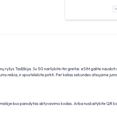
enų ryšys Tadžikija. Su 5G naršykite itin greitai. eSIM galite naud
ums reikia, ir spustelėkite pirkti. Per kelias sekundes atsiųsime jums 
gramėlėje bus parodytas aktyvavimo kodas. Arba nuskaitykite QR 