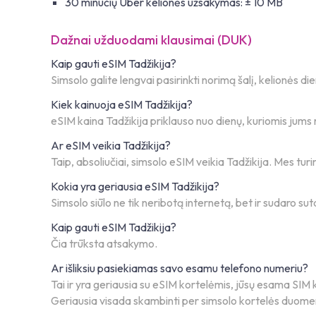
30 minučių Uber kelionės užsakymas: ± 10 MB
Dažnai užduodami klausimai (DUK)
Kaip gauti eSIM Tadžikija?
Simsolo galite lengvai pasirinkti norimą šalį, kelionės di
Kiek kainuoja eSIM Tadžikija?
eSIM kaina Tadžikija priklauso nuo dienų, kuriomis jums r
Ar eSIM veikia Tadžikija?
Taip, absoliučiai, simsolo eSIM veikia Tadžikija. Mes tur
Kokia yra geriausia eSIM Tadžikija?
Simsolo siūlo ne tik neribotą internetą, bet ir sudaro suta
Kaip gauti eSIM Tadžikija?
Čia trūksta atsakymo.
Ar išliksiu pasiekiamas savo esamu telefono numeriu?
Tai ir yra geriausia su eSIM kortelėmis, jūsų esama SIM ko
Geriausia visada skambinti per simsolo kortelės duom