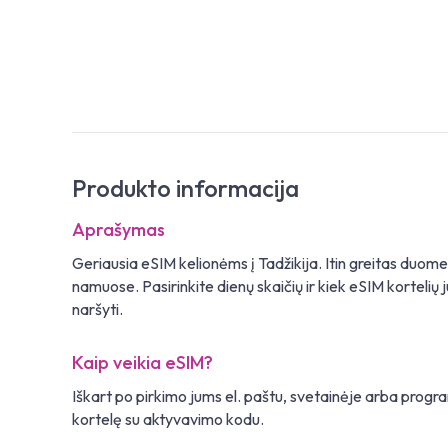
Produkto informacija
Aprašymas
Geriausia eSIM kelionėms į Tadžikija. Itin greitas duom
namuose. Pasirinkite dienų skaičių ir kiek eSIM kortelių j
naršyti.
Kaip veikia eSIM?
Iškart po pirkimo jums el. paštu, svetainėje arba pro
kortelę su aktyvavimo kodu.