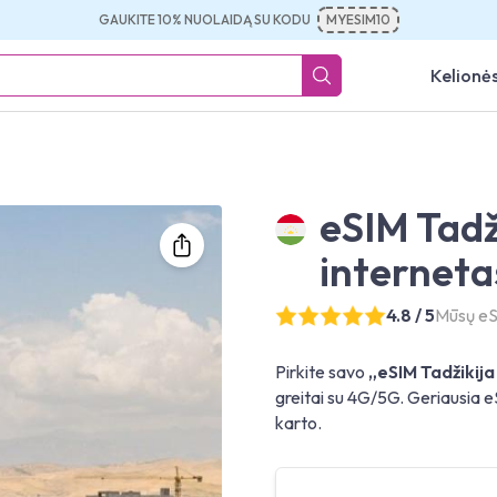
GAUKITE 10% NUOLAIDĄ SU KODU
MYESIM10
Kelionės
eSIM Tadž
interneta
4.8 / 5
Mūsų eSI
Pirkite savo
„eSIM Tadžikija
greitai su 4G/5G. Geriausia eSI
karto.