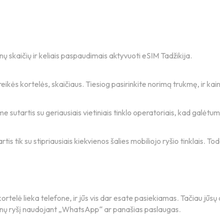
enų skaičių ir keliais paspaudimais aktyvuoti eSIM Tadžikija.
eikės kortelės, skaičiaus. Tiesiog pasirinkite norimą trukmę, ir kai
ime sutartis su geriausiais vietiniais tinklo operatoriais, kad galėt
rtis tik su stipriausiais kiekvienos šalies mobiliojo ryšio tinklais. T
rtelė lieka telefone, ir jūs vis dar esate pasiekiamas. Tačiau jūsų o
enų ryšį naudojant „WhatsApp“ ar panašias paslaugas.