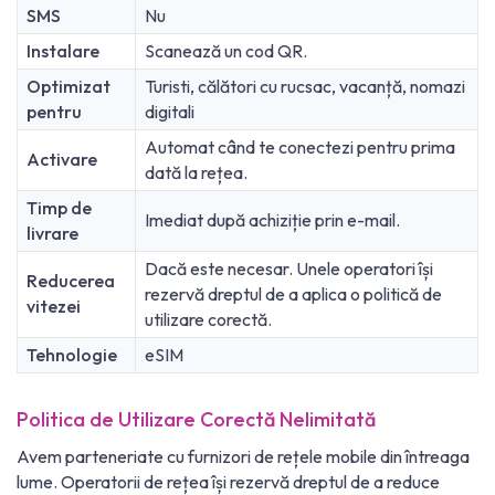
SMS
Nu
Instalare
Scanează un cod QR.
Optimizat
Turisti, călători cu rucsac, vacanță, nomazi
pentru
digitali
Automat când te conectezi pentru prima
Activare
dată la rețea.
Timp de
Imediat după achiziție prin e-mail.
livrare
Dacă este necesar. Unele operatori își
Reducerea
rezervă dreptul de a aplica o politică de
vitezei
utilizare corectă.
Tehnologie
eSIM
Politica de Utilizare Corectă Nelimitată
Avem parteneriate cu furnizori de rețele mobile din întreaga
lume. Operatorii de rețea își rezervă dreptul de a reduce