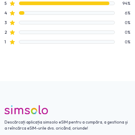
Date recenzie
recenzii cu stele
5
94%
recenzii cu stele
4
6%
recenzii cu stele
3
0%
recenzii cu stele
2
0%
recenzii cu stele
1
0%
Descărcați aplicația simsolo eSIM pentru a cumpăra, a gestiona și
a reîncărca eSIM-urile dvs. oricând, oriunde!