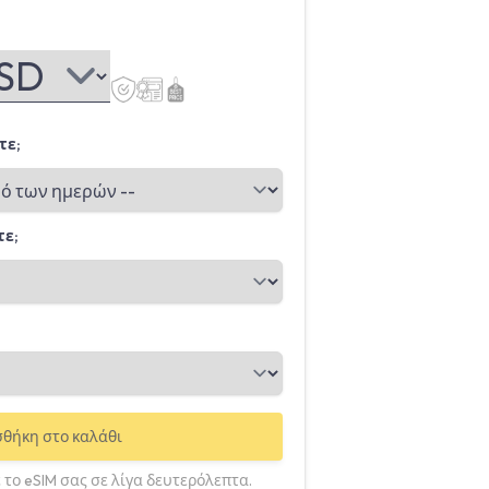
τε;
τε;
θήκη στο καλάθι
 το eSIM σας σε λίγα δευτερόλεπτα.