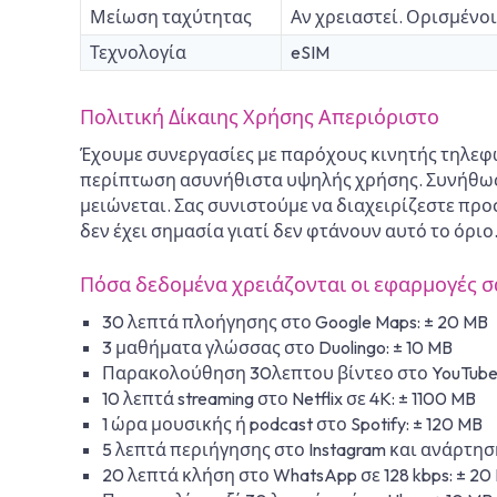
Μείωση ταχύτητας
Αν χρειαστεί. Ορισμένο
Τεχνολογία
eSIM
Πολιτική Δίκαιης Χρήσης Απεριόριστο
Έχουμε συνεργασίες με παρόχους κινητής τηλεφω
περίπτωση ασυνήθιστα υψηλής χρήσης. Συνήθως λ
μειώνεται. Σας συνιστούμε να διαχειρίζεστε προ
δεν έχει σημασία γιατί δεν φτάνουν αυτό το όριο
Πόσα δεδομένα χρειάζονται οι εφαρμογές σ
30 λεπτά πλοήγησης στο Google Maps: ± 20 MB
3 μαθήματα γλώσσας στο Duolingo: ± 10 MB
Παρακολούθηση 30λεπτου βίντεο στο YouTube 
10 λεπτά streaming στο Netflix σε 4K: ± 1100 MB
1 ώρα μουσικής ή podcast στο Spotify: ± 120 MB
5 λεπτά περιήγησης στο Instagram και ανάρτηση
20 λεπτά κλήση στο WhatsApp σε 128 kbps: ± 20