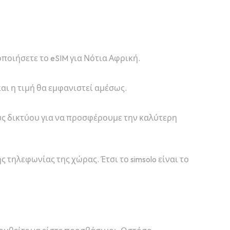
γοποιήσετε το eSIM για Νότια Αφρική.
και η τιμή θα εμφανιστεί αμέσως.
ους δικτύου για να προσφέρουμε την καλύτερη
ς τηλεφωνίας της χώρας. Έτσι το simsolo είναι το