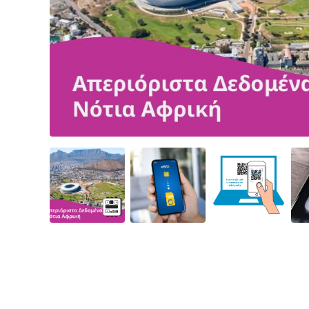
Angled view
Angled view
Angled view