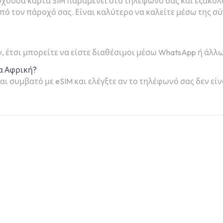
πάρχουσα κάρτα SIM παραμένει στο τηλέφωνό σας και εξακο
ό τον πάροχό σας. Είναι καλύτερο να καλείτε μέσω της σ
ν, έτσι μπορείτε να είστε διαθέσιμοι μέσω WhatsApp ή άλ
ια Αφρική?
αι συμβατό με eSIM και ελέγξτε αν το τηλέφωνό σας δεν εί