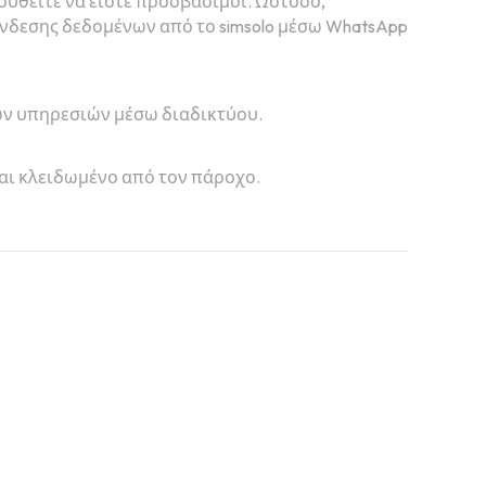
λουθείτε να είστε προσβάσιμοι. Ωστόσο,
ύνδεσης δεδομένων από το simsolo μέσω WhatsApp
λων υπηρεσιών μέσω διαδικτύου.
ναι κλειδωμένο από τον πάροχο.