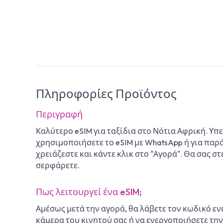
Πληροφορίες Προϊόντος
Περιγραφή
Καλύτερο eSIM για ταξίδια στο Νότια Αφρική. Υ
χρησιμοποιήσετε το eSIM με WhatsApp ή για παρά
χρειάζεστε και κάντε κλικ στο "Αγορά". Θα σας σ
σερφάρετε.
Πως λειτουργεί ένα eSIM;
Αμέσως μετά την αγορά, θα λάβετε τον κωδικό εν
κάμερα του κινητού σας ή να ενεργοποιήσετε την