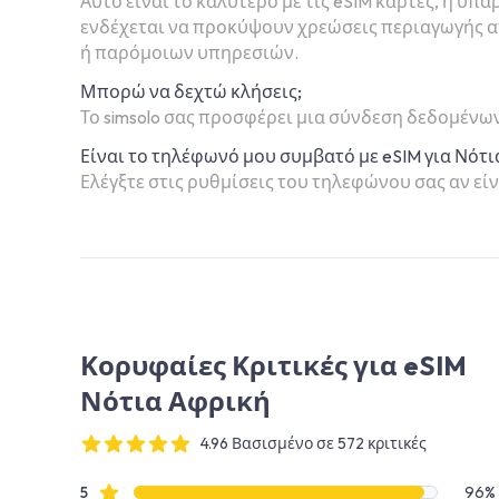
Αυτό είναι το καλύτερο με τις eSIM κάρτες, η υ
ενδέχεται να προκύψουν χρεώσεις περιαγωγής απ
ή παρόμοιων υπηρεσιών.
Μπορώ να δεχτώ κλήσεις;
Το simsolo σας προσφέρει μια σύνδεση δεδομένω
Είναι το τηλέφωνό μου συμβατό με eSIM για Νότ
Ελέγξτε στις ρυθμίσεις του τηλεφώνου σας αν είν
Κορυφαίες Κριτικές για eSIM
Νότια Αφρική
4.96 Βασισμένο σε 572 κριτικές
4 out of 5 stars
Δεδομένα κριτικής
Αξιολογήσεις με αστέρια
5
96%