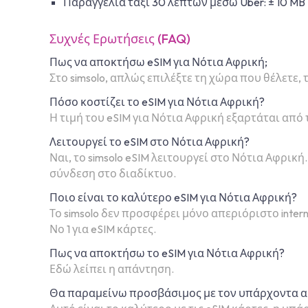
Παραγγελία ταξί 30 λεπτών μέσω Uber: ± 10 MB
Συχνές Ερωτήσεις (FAQ)
Πως να αποκτήσω eSIM για Νότια Αφρική;
Στο simsolo, απλώς επιλέξτε τη χώρα που θέλετε, 
Πόσο κοστίζει το eSIM για Νότια Αφρική?
Η τιμή του eSIM για Νότια Αφρική εξαρτάται από 
Λειτουργεί το eSIM στο Νότια Αφρική?
Ναι, το simsolo eSIM λειτουργεί στο Νότια Αφρ
σύνδεση στο διαδίκτυο.
Ποιο είναι το καλύτερο eSIM για Νότια Αφρική?
Το simsolo δεν προσφέρει μόνο απεριόριστο intern
Νο 1 για eSIM κάρτες.
Πως να αποκτήσω το eSIM για Νότια Αφρική?
Εδώ λείπει η απάντηση.
Θα παραμείνω προσβάσιμος με τον υπάρχοντα α