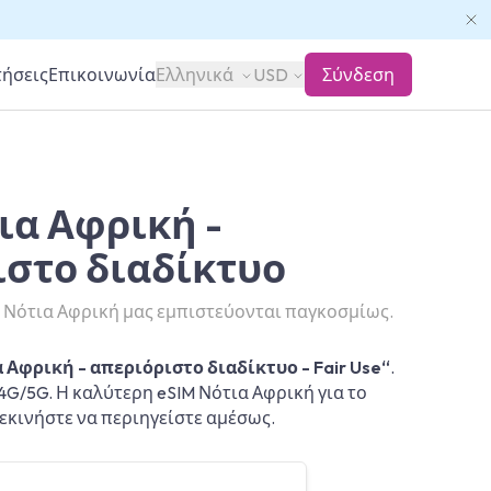
τήσεις
Επικοινωνία
Ελληνικά
USD
Σύνδεση
ια Αφρική -
ιστο διαδίκτυο
M Νότια Αφρική μας εμπιστεύονται παγκοσμίως.
 Αφρική - απεριόριστο διαδίκτυο - Fair Use“
.
4G/5G. Η καλύτερη eSIM Νότια Αφρική για το
ξεκινήστε να περιηγείστε αμέσως.