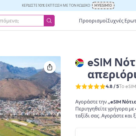
ΚΕΡΔΊΣΤΕ 10% ΈΚΠΤΩΣΗ ΜΕ ΤΟΝ ΚΩΔΙΚΌ
MYESIM10
Προορισμοί
Συχνές Ερω
eSIM Νότ
απεριόρ
4.8 / 5
Το eSI
Αγοράστε την
„eSIM Νότια
Περιηγηθείτε γρήγορα με 
ταξίδι σας. Αγοράστε και 