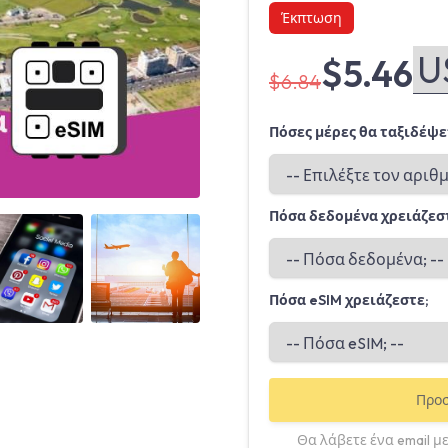
Έκπτωση
$5.46
$6.84
Πόσες μέρες θα ταξιδέψε
Πόσα δεδομένα χρειάζεσ
Angled view
Angled view
Πόσα eSIM χρειάζεστε;
Προσ
Θα λάβετε ένα email με