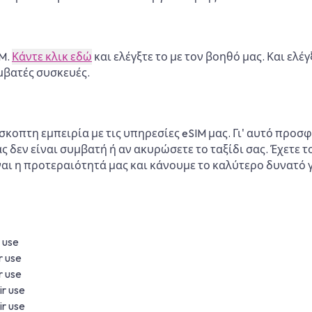
IM.
Κάντε κλικ εδώ
και ελέγξτε το με τον βοηθό μας. Και ελέ
υμβατές συσκευές.
κοπτη εμπειρία με τις υπηρεσίες eSIM μας. Γι' αυτό πρ
ας δεν είναι συμβατή ή αν ακυρώσετε το ταξίδι σας. Έχετε
ναι η προτεραιότητά μας και κάνουμε το καλύτερο δυνατό
 use
 use
 use
r use
r use