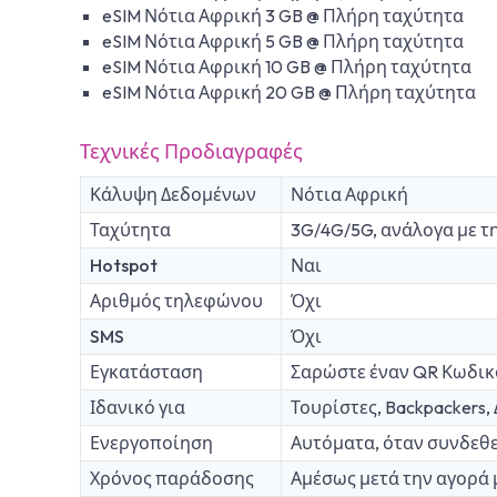
eSIM Νότια Αφρική 3 GB @ Πλήρη ταχύτητα
eSIM Νότια Αφρική 5 GB @ Πλήρη ταχύτητα
eSIM Νότια Αφρική 10 GB @ Πλήρη ταχύτητα
eSIM Νότια Αφρική 20 GB @ Πλήρη ταχύτητα
Τεχνικές Προδιαγραφές
Κάλυψη Δεδομένων
Νότια Αφρική
Ταχύτητα
3G/4G/5G, ανάλογα με τ
Hotspot
Ναι
Αριθμός τηλεφώνου
Όχι
SMS
Όχι
Εγκατάσταση
Σαρώστε έναν QR Κωδικ
Ιδανικό για
Τουρίστες, Backpackers
Ενεργοποίηση
Αυτόματα, όταν συνδεθε
Χρόνος παράδοσης
Αμέσως μετά την αγορά 