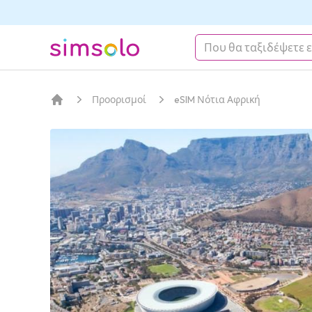
simsolo
Προορισμοί
eSIM Νότια Αφρική
Αρχική