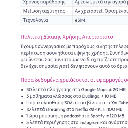
Χρόνος παράδοσης
Αμέσως μετά την αγορά 
Μείωση ταχύτητας
Αν χρειαστεί. Ορισμένο
Τεχνολογία
eSIM
Πολιτική Δίκαιης Χρήσης Απεριόριστο
Έχουμε συνεργασίες με παρόχους κινητής τηλεφω
περίπτωση ασυνήθιστα υψηλής χρήσης. Συνήθως λ
μειώνεται. Σας συνιστούμε να διαχειρίζεστε προ
δεν έχει σημασία γιατί δεν φτάνουν αυτό το όριο
Πόσα δεδομένα χρειάζονται οι εφαρμογές σ
30 λεπτά πλοήγησης στο Google Maps: ± 20 MB
3 μαθήματα γλώσσας στο Duolingo: ± 10 MB
Παρακολούθηση 30λεπτου βίντεο στο YouTube 
10 λεπτά streaming στο Netflix σε 4K: ± 1100 MB
1 ώρα μουσικής ή podcast στο Spotify: ± 120 MB
5 λεπτά περιήγησης στο Instagram και ανάρτηση