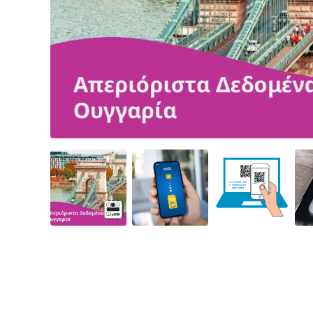
Angled view
Angled view
Angled view