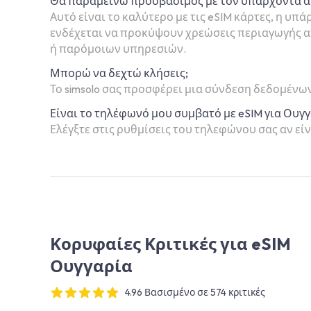
Θα παραμείνω προσβάσιμος με τον υπάρχοντα α
Αυτό είναι το καλύτερο με τις eSIM κάρτες, η υ
ενδέχεται να προκύψουν χρεώσεις περιαγωγής απ
ή παρόμοιων υπηρεσιών.
Μπορώ να δεχτώ κλήσεις;
Το simsolo σας προσφέρει μια σύνδεση δεδομένω
Είναι το τηλέφωνό μου συμβατό με eSIM για Ουγ
Ελέγξτε στις ρυθμίσεις του τηλεφώνου σας αν είν
Κορυφαίες Κριτικές για eSIM
Ουγγαρία
4.96 Βασισμένο σε 574 κριτικές
4 out of 5 stars