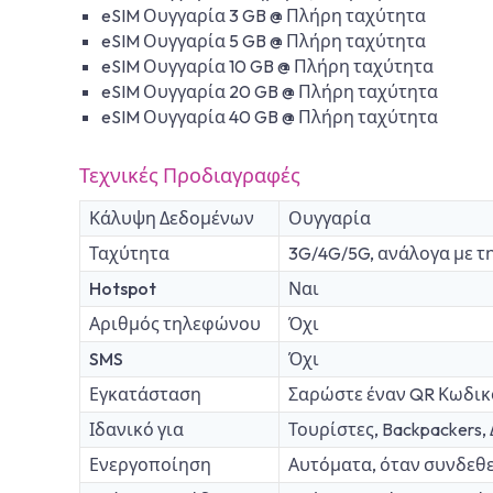
eSIM Ουγγαρία 3 GB @ Πλήρη ταχύτητα
eSIM Ουγγαρία 5 GB @ Πλήρη ταχύτητα
eSIM Ουγγαρία 10 GB @ Πλήρη ταχύτητα
eSIM Ουγγαρία 20 GB @ Πλήρη ταχύτητα
eSIM Ουγγαρία 40 GB @ Πλήρη ταχύτητα
Τεχνικές Προδιαγραφές
Κάλυψη Δεδομένων
Ουγγαρία
Ταχύτητα
3G/4G/5G, ανάλογα με τ
Hotspot
Ναι
Αριθμός τηλεφώνου
Όχι
SMS
Όχι
Εγκατάσταση
Σαρώστε έναν QR Κωδικ
Ιδανικό για
Τουρίστες, Backpackers
Ενεργοποίηση
Αυτόματα, όταν συνδεθε