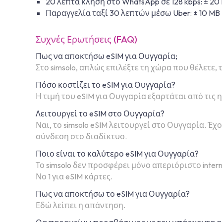
20 λεπτά κλήση στο WhatsApp σε 128 kbps: ± 20
Παραγγελία ταξί 30 λεπτών μέσω Uber: ± 10 MB
Συχνές Ερωτήσεις (FAQ)
Πως να αποκτήσω eSIM για Ουγγαρία;
Στο simsolo, απλώς επιλέξτε τη χώρα που θέλετε, 
Πόσο κοστίζει το eSIM για Ουγγαρία?
Η τιμή του eSIM για Ουγγαρία εξαρτάται από τις 
Λειτουργεί το eSIM στο Ουγγαρία?
Ναι, το simsolo eSIM λειτουργεί στο Ουγγαρία.
σύνδεση στο διαδίκτυο.
Ποιο είναι το καλύτερο eSIM για Ουγγαρία?
Το simsolo δεν προσφέρει μόνο απεριόριστο intern
Νο 1 για eSIM κάρτες.
Πως να αποκτήσω το eSIM για Ουγγαρία?
Εδώ λείπει η απάντηση.