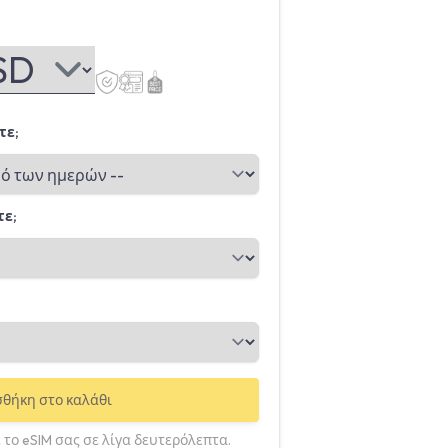
τε;
τε;
θήκη στο καλάθι
 το eSIM σας σε λίγα δευτερόλεπτα.