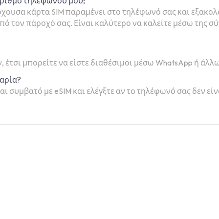
ριθμό τηλεφώνου μου;
πάρχουσα κάρτα SIM παραμένει στο τηλέφωνό σας και εξακο
ό τον πάροχό σας. Είναι καλύτερο να καλείτε μέσω της σ
ν, έτσι μπορείτε να είστε διαθέσιμοι μέσω WhatsApp ή άλ
γαρία?
αι συμβατό με eSIM και ελέγξτε αν το τηλέφωνό σας δεν εί