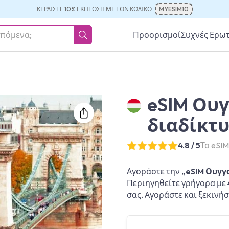
ΚΕΡΔΊΣΤΕ 10% ΈΚΠΤΩΣΗ ΜΕ ΤΟΝ ΚΩΔΙΚΌ
MYESIM10
Προορισμοί
Συχνές Ερω
eSIM Ουγ
διαδίκτ
4.8 / 5
Το eSI
Αγοράστε την
„eSIM Ουγγα
Περιηγηθείτε γρήγορα με 
σας. Αγοράστε και ξεκινήσ