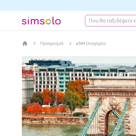
simsolo
Προορισμοί
eSIM Ουγγαρία
Αρχική