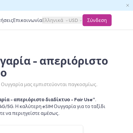
τήσεις
Επικοινωνία
Ελληνικά
USD
Σύνδεση
γαρία - απεριόριστο
υο
M Ουγγαρία μας εμπιστεύονται παγκοσμίως.
ρία - απεριόριστο διαδίκτυο - Fair Use“
.
4G/5G. Η καλύτερη eSIM Ουγγαρία για το ταξίδι
τε να περιηγείστε αμέσως.