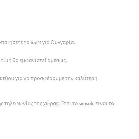
γοποιήσετε το eSIM για Ουγγαρία.
η τιμή θα εμφανιστεί αμέσως.
δικτύου για να προσφέρουμε την καλύτερη
ς τηλεφωνίας της χώρας. Έτσι το simsolo είναι το