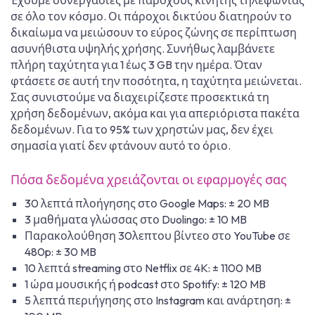
Έχουμε συνεργασίες με παρόχους κινητής τηλεφωνίας
σε όλο τον κόσμο. Οι πάροχοι δικτύου διατηρούν το
δικαίωμα να μειώσουν το εύρος ζώνης σε περίπτωση
ασυνήθιστα υψηλής χρήσης. Συνήθως λαμβάνετε
πλήρη ταχύτητα για 1 έως 3 GB την ημέρα. Όταν
φτάσετε σε αυτή την ποσότητα, η ταχύτητα μειώνεται.
Σας συνιστούμε να διαχειρίζεστε προσεκτικά τη
χρήση δεδομένων, ακόμα και για απεριόριστα πακέτα
δεδομένων. Για το 95% των χρηστών μας, δεν έχει
σημασία γιατί δεν φτάνουν αυτό το όριο.
Πόσα δεδομένα χρειάζονται οι εφαρμογές σας
30 λεπτά πλοήγησης στο Google Maps: ± 20 MB
3 μαθήματα γλώσσας στο Duolingo: ± 10 MB
Παρακολούθηση 30λεπτου βίντεο στο YouTube σε
480p: ± 30 MB
10 λεπτά streaming στο Netflix σε 4K: ± 1100 MB
1 ώρα μουσικής ή podcast στο Spotify: ± 120 MB
5 λεπτά περιήγησης στο Instagram και ανάρτηση: ±