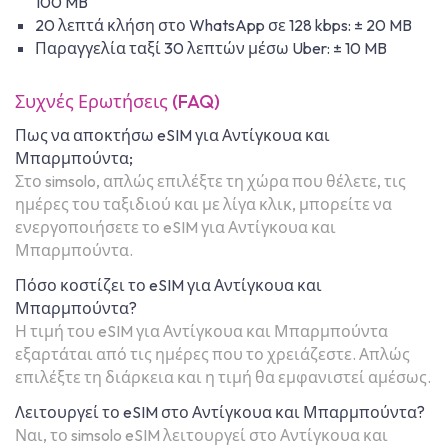
100 MB
20 λεπτά κλήση στο WhatsApp σε 128 kbps: ± 20 MB
Παραγγελία ταξί 30 λεπτών μέσω Uber: ± 10 MB
Συχνές Ερωτήσεις (FAQ)
Πως να αποκτήσω eSIM για Αντίγκουα και
Μπαρμπούντα;
Στο simsolo, απλώς επιλέξτε τη χώρα που θέλετε, τις
ημέρες του ταξιδιού και με λίγα κλικ, μπορείτε να
ενεργοποιήσετε το eSIM για Αντίγκουα και
Μπαρμπούντα.
Πόσο κοστίζει το eSIM για Αντίγκουα και
Μπαρμπούντα?
Η τιμή του eSIM για Αντίγκουα και Μπαρμπούντα
εξαρτάται από τις ημέρες που το χρειάζεστε. Απλώς
επιλέξτε τη διάρκεια και η τιμή θα εμφανιστεί αμέσως.
Λειτουργεί το eSIM στο Αντίγκουα και Μπαρμπούντα?
Ναι, το simsolo eSIM λειτουργεί στο Αντίγκουα και