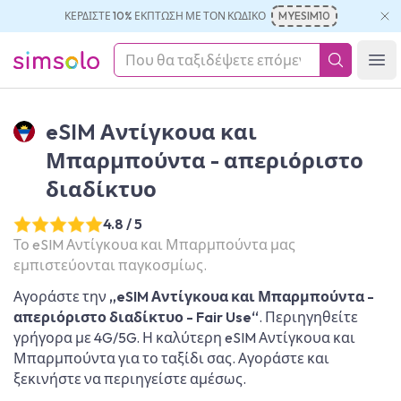
ΚΕΡΔΊΣΤΕ 10% ΈΚΠΤΩΣΗ ΜΕ ΤΟΝ ΚΩΔΙΚΌ
MYESIM10
simsolo
Ope
eSIM Αντίγκουα και
Μπαρμπούντα - απεριόριστο
διαδίκτυο
4.8 / 5
Το eSIM Αντίγκουα και Μπαρμπούντα μας
εμπιστεύονται παγκοσμίως.
Αγοράστε την
„eSIM Αντίγκουα και Μπαρμπούντα -
απεριόριστο διαδίκτυο - Fair Use“
. Περιηγηθείτε
γρήγορα με 4G/5G. Η καλύτερη eSIM Αντίγκουα και
Μπαρμπούντα για το ταξίδι σας. Αγοράστε και
ξεκινήστε να περιηγείστε αμέσως.