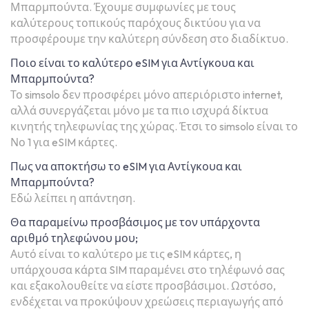
Μπαρμπούντα. Έχουμε συμφωνίες με τους
καλύτερους τοπικούς παρόχους δικτύου για να
προσφέρουμε την καλύτερη σύνδεση στο διαδίκτυο.
Ποιο είναι το καλύτερο eSIM για Αντίγκουα και
Μπαρμπούντα?
Το simsolo δεν προσφέρει μόνο απεριόριστο internet,
αλλά συνεργάζεται μόνο με τα πιο ισχυρά δίκτυα
κινητής τηλεφωνίας της χώρας. Έτσι το simsolo είναι το
Νο 1 για eSIM κάρτες.
Πως να αποκτήσω το eSIM για Αντίγκουα και
Μπαρμπούντα?
Εδώ λείπει η απάντηση.
Θα παραμείνω προσβάσιμος με τον υπάρχοντα
αριθμό τηλεφώνου μου;
Αυτό είναι το καλύτερο με τις eSIM κάρτες, η
υπάρχουσα κάρτα SIM παραμένει στο τηλέφωνό σας
και εξακολουθείτε να είστε προσβάσιμοι. Ωστόσο,
ενδέχεται να προκύψουν χρεώσεις περιαγωγής από