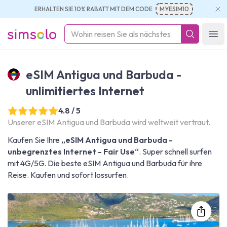
ERHALTEN SIE 10% RABATT MIT DEM CODE
MYESIM10
simsolo
Ope
eSIM Antigua und Barbuda -
unlimitiertes Internet
4.8 / 5
Unserer eSIM Antigua und Barbuda wird weltweit vertraut.
Kaufen Sie Ihre
„eSIM Antigua und Barbuda -
unbegrenztes Internet - Fair Use“
. Super schnell surfen
mit 4G/5G. Die beste eSIM Antigua und Barbuda für ihre
Reise. Kaufen und sofort lossurfen.