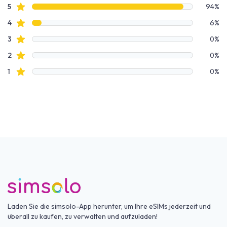
Bewertungsdaten
Sterne Bewertungen
5
94%
Sterne Bewertungen
4
6%
Sterne Bewertungen
3
0%
Sterne Bewertungen
2
0%
Sterne Bewertungen
1
0%
Laden Sie die simsolo-App herunter, um Ihre eSIMs jederzeit und
überall zu kaufen, zu verwalten und aufzuladen!