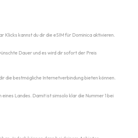
 Klicks kannst du dir die eSIM für Dominica aktivieren.
ünschte Dauer und es wird dir sofort der Preis
 dir die bestmögliche Internetverbindung bieten können.
n eines Landes. Damit ist simsolo klar die Nummer 1 bei