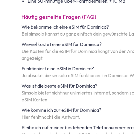
Eine 30-minütige Uber-Fahrt bestellen: ± 10 MB
Häufig gestellte Fragen (FAQ)
Wie bekomme ich eine eSIM für Dominica?
Bei simsolo kannst du ganz einfach dein gewünschte Lan
Wieviel kostet eine eSIM für Dominica?
Die Kosten für die eSIM für Dominica hängt von der Anz
angezeigt.
Funktioniert eine eSIM in Dominica?
Ja absolut, die simsolo eSIM funktioniert in Dominica.
Was ist die beste eSIM für Dominica?
Simsolo bietet nicht nur unlimiertes Internet, sondern 
eSIM Karten.
Wie komme ich zur eSIM für Dominica?
Hier fehlt nocht die Antwort.
Bleibe ich auf meiner bestehenden Telefonnummer err