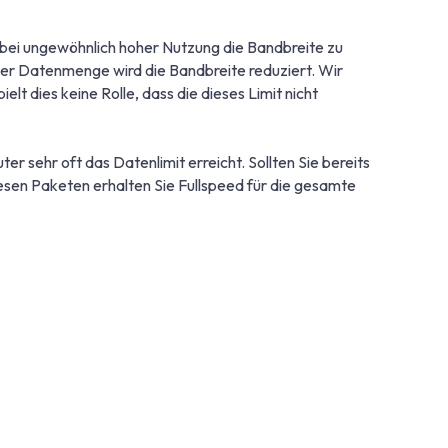
 bei ungewöhnlich hoher Nutzung die Bandbreite zu
eser Datenmenge wird die Bandbreite reduziert. Wir
dies keine Rolle, dass die dieses Limit nicht
 sehr oft das Datenlimit erreicht. Sollten Sie bereits
esen Paketen erhalten Sie Fullspeed für die gesamte