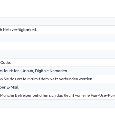
h Netzverfügbarkeit.
-Code.
cktouristen, Urlaub, Digitale Nomaden
n Sie das erste Mal mit dem Netz verbunden werden.
per E-Mail.
h. Manche Betreiber behalten sich das Recht vor, eine Fair-Use-Po