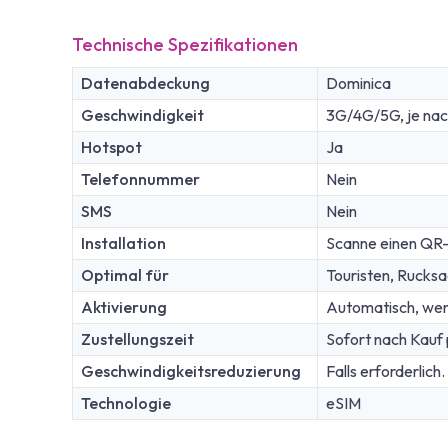
Technische Spezifikationen
Datenabdeckung
Dominica
Geschwindigkeit
3G/4G/5G, je nac
Hotspot
Ja
Telefonnummer
Nein
SMS
Nein
Installation
Scanne einen QR
Optimal für
Touristen, Rucksa
Aktivierung
Automatisch, wen
Zustellungszeit
Sofort nach Kauf 
Geschwindigkeitsreduzierung
Falls erforderlic
Technologie
eSIM