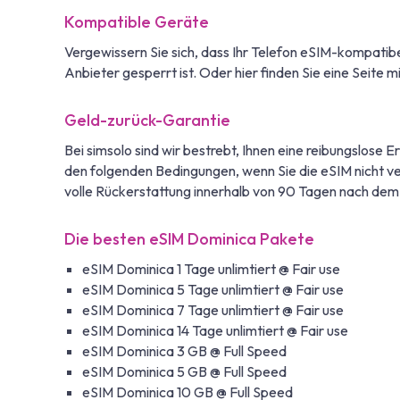
Kompatible Geräte
Vergewissern Sie sich, dass Ihr Telefon eSIM-kompatibel
Anbieter gesperrt ist. Oder hier finden Sie eine Seite 
Geld-zurück-Garantie
Bei simsolo sind wir bestrebt, Ihnen eine reibungslose
den folgenden Bedingungen, wenn Sie die eSIM nicht ve
volle Rückerstattung innerhalb von 90 Tagen nach dem K
Die besten eSIM Dominica Pakete
eSIM Dominica 1 Tage unlimtiert @ Fair use
eSIM Dominica 5 Tage unlimtiert @ Fair use
eSIM Dominica 7 Tage unlimtiert @ Fair use
eSIM Dominica 14 Tage unlimtiert @ Fair use
eSIM Dominica 3 GB @ Full Speed
eSIM Dominica 5 GB @ Full Speed
eSIM Dominica 10 GB @ Full Speed