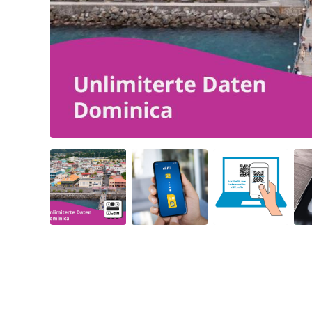
Angled view
Angled view
Angled view