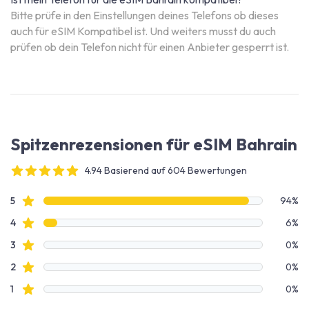
Bitte prüfe in den Einstellungen deines Telefons ob dieses
auch für eSIM Kompatibel ist. Und weiters musst du auch
prüfen ob dein Telefon nicht für einen Anbieter gesperrt ist.
Spitzenrezensionen für eSIM Bahrain
4.94 Basierend auf 604 Bewertungen
4 out of 5 stars
Bewertungsdaten
Sterne Bewertungen
5
94%
Sterne Bewertungen
4
6%
Sterne Bewertungen
3
0%
Sterne Bewertungen
2
0%
Sterne Bewertungen
1
0%