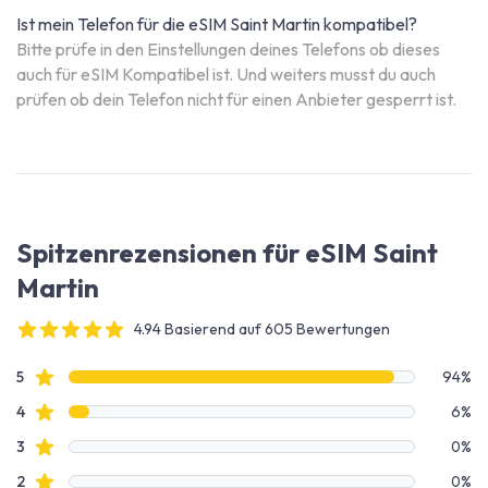
Ist mein Telefon für die eSIM Saint Martin kompatibel?
Bitte prüfe in den Einstellungen deines Telefons ob dieses
auch für eSIM Kompatibel ist. Und weiters musst du auch
prüfen ob dein Telefon nicht für einen Anbieter gesperrt ist.
Spitzenrezensionen für eSIM Saint
Martin
4.94 Basierend auf 605 Bewertungen
4 out of 5 stars
Bewertungsdaten
Sterne Bewertungen
5
94%
Sterne Bewertungen
4
6%
Sterne Bewertungen
3
0%
Sterne Bewertungen
2
0%