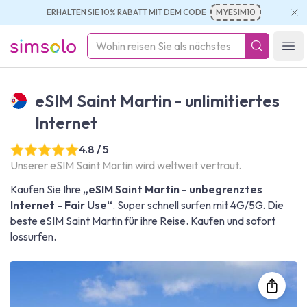
ERHALTEN SIE 10% RABATT MIT DEM CODE
MYESIM10
simsolo
Ope
eSIM Saint Martin - unlimitiertes
Internet
4.8 / 5
Unserer eSIM Saint Martin wird weltweit vertraut.
Kaufen Sie Ihre
„eSIM Saint Martin - unbegrenztes
Internet - Fair Use“
. Super schnell surfen mit 4G/5G. Die
beste eSIM Saint Martin für ihre Reise. Kaufen und sofort
lossurfen.