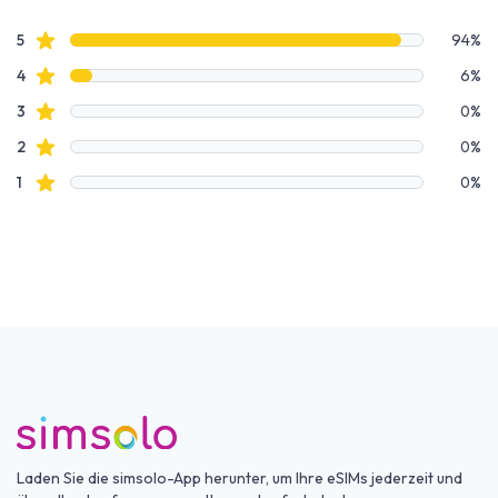
4 out of 5 stars
Bewertungsdaten
Sterne Bewertungen
5
94%
Sterne Bewertungen
4
6%
Sterne Bewertungen
3
0%
Sterne Bewertungen
2
0%
Sterne Bewertungen
1
0%
Laden Sie die simsolo-App herunter, um Ihre eSIMs jederzeit und