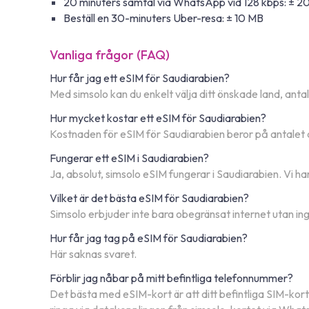
20 minuters samtal via WhatsApp vid 128 kbps: ± 2
Beställ en 30-minuters Uber-resa: ± 10 MB
Vanliga frågor (FAQ)
Hur får jag ett eSIM för Saudiarabien?
Med simsolo kan du enkelt välja ditt önskade land, anta
Hur mycket kostar ett eSIM för Saudiarabien?
Kostnaden för eSIM för Saudiarabien beror på antalet d
Fungerar ett eSIM i Saudiarabien?
Ja, absolut, simsolo eSIM fungerar i Saudiarabien. Vi h
Vilket är det bästa eSIM för Saudiarabien?
Simsolo erbjuder inte bara obegränsat internet utan ing
Hur får jag tag på eSIM för Saudiarabien?
Här saknas svaret.
Förblir jag nåbar på mitt befintliga telefonnummer?
Det bästa med eSIM-kort är att ditt befintliga SIM-kort