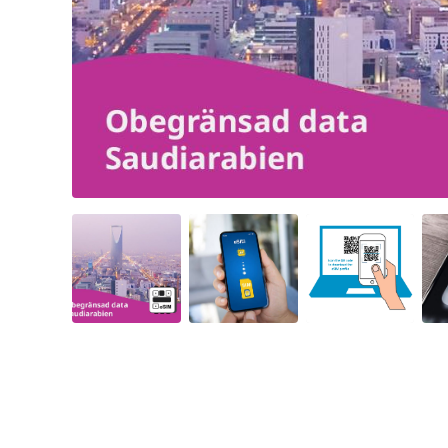
Angled view
Angled view
Angled view