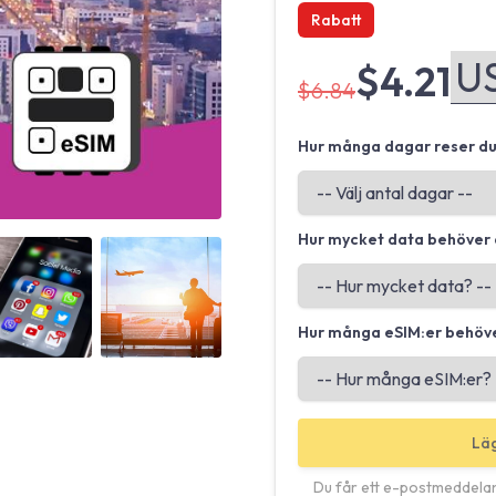
Rabatt
$4.21
$6.84
Hur många dagar reser d
Hur mycket data behöver 
Angled view
Angled view
Hur många eSIM:er behöv
Läg
Du får ett e-postmeddela