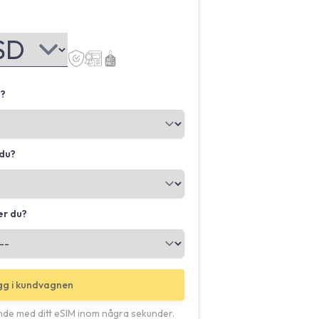
u?
du?
er du?
g i kundvagnen
nde med ditt eSIM inom några sekunder.