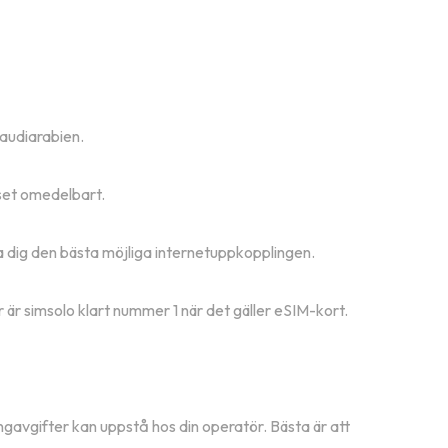
Saudiarabien.
iset omedelbart.
da dig den bästa möjliga internetuppkopplingen.
 är simsolo klart nummer 1 när det gäller eSIM-kort.
ngavgifter kan uppstå hos din operatör. Bästa är att