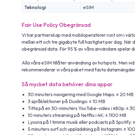
Teknologi
eSIM
Fair Use Policy Obegränsad
Vi har partnerskap med mobiloperatörer runt om i värld
mellan ett och tre gigabyte full hastighet per dag. 
obegränsad data. För 95 % av våra användare spelar det
Alla våra eSIM tillåter användning av hotspots. Men v
rekommenderar vi våra paket med fasta datamängder. 
Så mycket data behöver dina appar
30 minuters navigering med Google Maps: ± 20 MB
3 språklektioner på Duolingo: ± 10 MB
Titta på en 30-minuters YouTube-video i 480p: ± 3
10 minuters streaming på Netflix i 4K: ± 1100 MB
Lyssna på 1 timme musik eller podcasts på Spotify: 
5 minuters surf och uppladdning på Instagram: ± 10