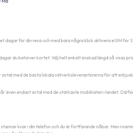
0 MB
let dagar för din resa och med bara några klick aktivera eSIM för 
agar du behöver kortet. Välj helt enkelt önskad längd så visas pr
ar avtal med de bästa lokala nätverksleverantörerna för att erbju
år även endast avtal med de starkaste mobilnäten i landet. Därför
 stannar kvar i din telefon och du är fortfarande nåbar. Men roami