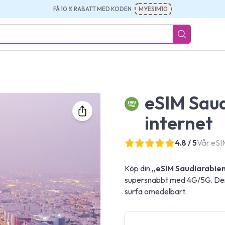
FÅ 10 % RABATT MED KODEN
MYESIM10
eSIM Sau
internet
4.8 / 5
Vår eSIM
Köp din
„eSIM Saudiarabien
supersnabbt med 4G/5G. Den 
surfa omedelbart.