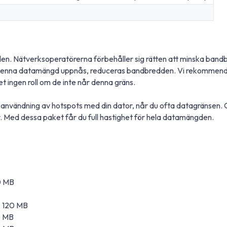
en. Nätverksoperatörerna förbehåller sig rätten att minska bandbr
När denna datamängd uppnås, reduceras bandbredden. Vi rekommend
 ingen roll om de inte når denna gräns.
id användning av hotspots med din dator, når du ofta datagränsen.
Med dessa paket får du full hastighet för hela datamängden.
0 MB
± 120 MB
0 MB