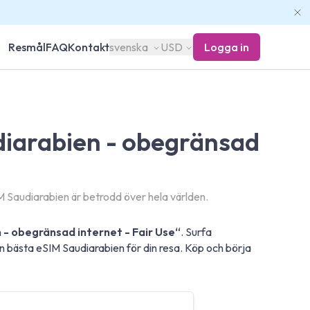
Resmål
FAQ
Kontakt
svenska
USD
Logga in
diarabien - obegränsad
 Saudiarabien är betrodd över hela världen.
 - obegränsad internet - Fair Use“
. Surfa
bästa eSIM Saudiarabien för din resa. Köp och börja