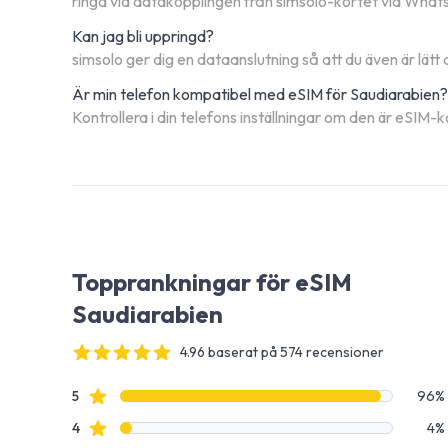
ringa via datakopplingen från simsolo-kortet via Whatsa
Kan jag bli uppringd?
simsolo ger dig en dataanslutning så att du även är lätt 
Är min telefon kompatibel med eSIM för Saudiarabien?
Kontrollera i din telefons inställningar om den är eSIM-k
Topprankningar för eSIM
Saudiarabien
4.96 baserat på 574 recensioner
4 out of 5 stars
Recensionsdata
Stjärnbetyg
5
96%
Stjärnbetyg
4
4%