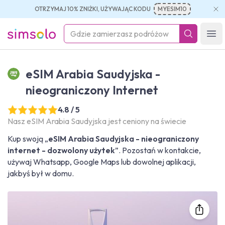
OTRZYMAJ 10% ZNIŻKI, UŻYWAJĄC KODU
MYESIM10
simsolo
Ope
eSIM Arabia Saudyjska -
nieograniczony Internet
4.8 / 5
Nasz eSIM Arabia Saudyjska jest ceniony na świecie
Kup swoją „
eSIM Arabia Saudyjska - nieograniczony
internet - dozwolony użytek
”. Pozostań w kontakcie,
używaj Whatsapp, Google Maps lub dowolnej aplikacji,
jakbyś był w domu.