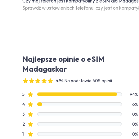
Czy mój telefon jest kompatybilny z eSIM dla Madaga
Sprawdź w ustawieniach telefonu, czy jest on kompaty
Najlepsze opinie o eSIM
Madagaskar
4.94 Na podstawie 605 opinii
4 out of 5 stars
Dane recenzji
recenzje ze gwiazdkami
5
94%
recenzje ze gwiazdkami
4
6%
recenzje ze gwiazdkami
3
0%
recenzje ze gwiazdkami
2
0%
recenzje ze gwiazdkami
1
0%