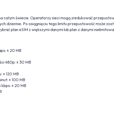
a całym świecie. Operatorzy sieci mogą zredukować przepustow
h dziennie. Po osiągnięciu tego limitu przepustowość może zost
ybrać plan eSIM z większymi danymi lub plan z danymi nielimitow
ps: ± 20 MB
ści 480p: ± 30 MB
y: ± 120 MB
minut: ± 100 MB
 kbps: ± 20 MB
B