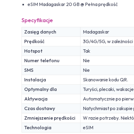
eSIM Madagaskar 20 GB @ Pełna prędkość
Specyfikacje
Zasięg danych
Madagaskar
Prędkość
3G/4G/5G, w zależności o
Hotspot
Tak
Numer telefonu
Nie
SMS
Nie
Instalacja
Skanowanie kodu QR.
Optymalny dla
Turyści, plecaki, wakacj
Aktywacja
Automatycznie po pierws
Czas dostawy
Natychmiast po zakupie 
Zmniejszenie prędkości
W razie potrzeby. Niekt
Technologia
eSIM