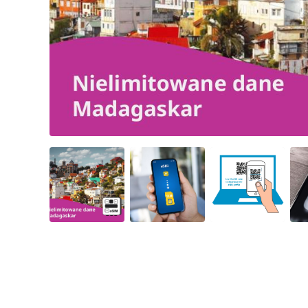
Angled view
Angled view
Angled view