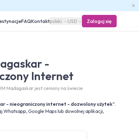
estynacje
FAQ
Kontakt
polski
USD
Zaloguj się
agaskar -
czony Internet
IM Madagaskar jest ceniony na świecie
r - nieograniczony internet - dozwolony użytek
”.
j Whatsapp, Google Maps lub dowolnej aplikacji,