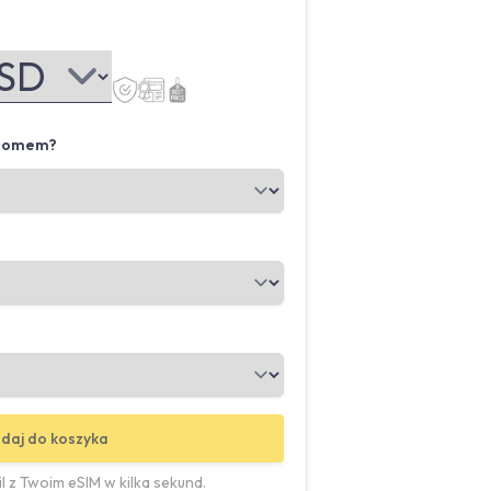
 domem?
daj do koszyka
 z Twoim eSIM w kilka sekund.