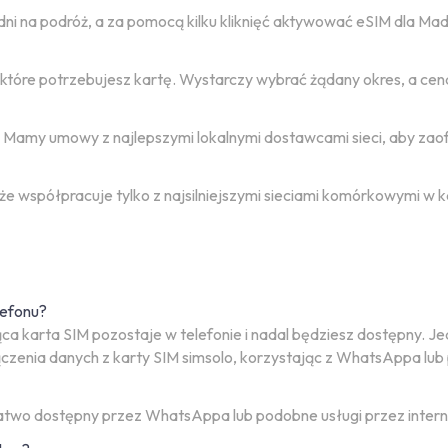
dni na podróż, a za pomocą kilku kliknięć aktywować eSIM dla Ma
z które potrzebujesz kartę. Wystarczy wybrać żądany okres, a ce
. Mamy umowy z najlepszymi lokalnymi dostawcami sieci, aby zao
 także współpracuje tylko z najsilniejszymi sieciami komórkowymi 
lefonu?
ejąca karta SIM pozostaje w telefonie i nadal będziesz dostępn
czenia danych z karty SIM simsolo, korzystając z WhatsAppa lub
łatwo dostępny przez WhatsAppa lub podobne usługi przez intern