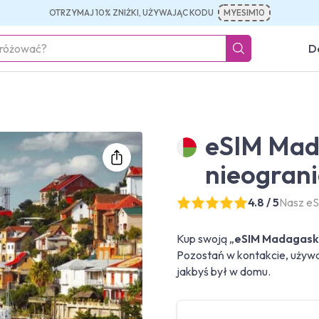
OTRZYMAJ 10% ZNIŻKI, UŻYWAJĄC KODU
MYESIM10
D
eSIM Mad
nieograni
4.8 / 5
Nasz eS
Kup swoją „
eSIM Madagaska
Pozostań w kontakcie, używa
jakbyś był w domu.