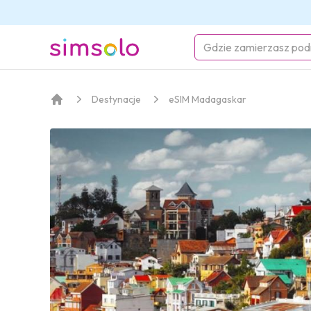
simsolo
Destynacje
eSIM Madagaskar
Strona główna