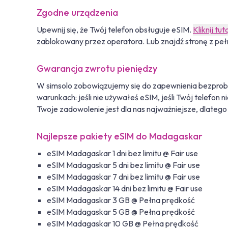
Zgodne urządzenia
Upewnij się, że Twój telefon obsługuje eSIM.
Kliknij tut
zablokowany przez operatora. Lub znajdź stronę z peł
Gwarancja zwrotu pieniędzy
W simsolo zobowiązujemy się do zapewnienia bezprob
warunkach: jeśli nie używałeś eSIM, jeśli Twój telefon
Twoje zadowolenie jest dla nas najważniejsze, dlateg
Najlepsze pakiety eSIM do Madagaskar
eSIM Madagaskar 1 dni bez limitu @ Fair use
eSIM Madagaskar 5 dni bez limitu @ Fair use
eSIM Madagaskar 7 dni bez limitu @ Fair use
eSIM Madagaskar 14 dni bez limitu @ Fair use
eSIM Madagaskar 3 GB @ Pełna prędkość
eSIM Madagaskar 5 GB @ Pełna prędkość
eSIM Madagaskar 10 GB @ Pełna prędkość