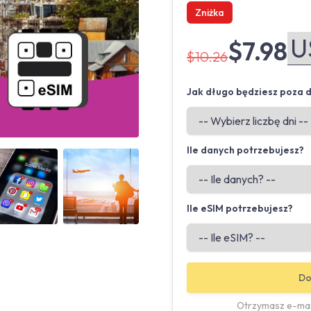
Zniżka
$7.98
$10.26
Jak długo będziesz poza
Ile danych potrzebujesz?
Angled view
Angled view
Ile eSIM potrzebujesz?
Do
Otrzymasz e-mail