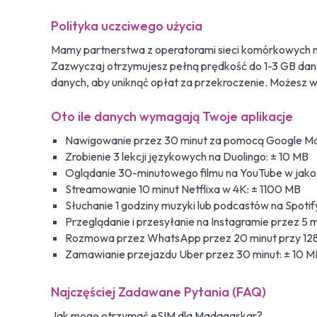
Polityka uczciwego użycia
Mamy partnerstwa z operatorami sieci komórkowych n
Zazwyczaj otrzymujesz pełną prędkość do 1-3 GB danyc
danych, aby uniknąć opłat za przekroczenie. Możesz w
Oto ile danych wymagają Twoje aplikacje
Nawigowanie przez 30 minut za pomocą Google Ma
Zrobienie 3 lekcji językowych na Duolingo: ± 10 MB
Oglądanie 30-minutowego filmu na YouTube w jako
Streamowanie 10 minut Netflixa w 4K: ± 1100 MB
Słuchanie 1 godziny muzyki lub podcastów na Spotif
Przeglądanie i przesyłanie na Instagramie przez 5 
Rozmowa przez WhatsApp przez 20 minut przy 128
Zamawianie przejazdu Uber przez 30 minut: ± 10 M
Najczęściej Zadawane Pytania (FAQ)
Jak mogę otrzymać eSIM dla Madagaskar?