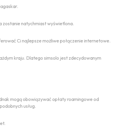
dagaskar.
na zostanie natychmiast wyświetlona.
ferować Ci najlepsze możliwe połączenie internetowe.
w każdym kraju. Dlatego simsolo jest zdecydowanym
y. Jednak mogą obowiązywać opłaty roamingowe od
 podobnych usług.
et.