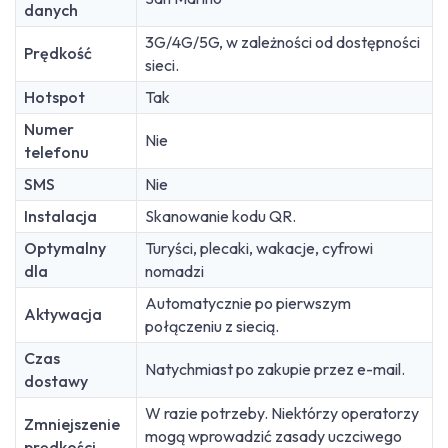
danych
3G/4G/5G, w zależności od dostępności
Prędkość
sieci.
Hotspot
Tak
Numer
Nie
telefonu
SMS
Nie
Instalacja
Skanowanie kodu QR.
Optymalny
Turyści, plecaki, wakacje, cyfrowi
dla
nomadzi
Automatycznie po pierwszym
Aktywacja
połączeniu z siecią.
Czas
Natychmiast po zakupie przez e-mail.
dostawy
W razie potrzeby. Niektórzy operatorzy
Zmniejszenie
mogą wprowadzić zasady uczciwego
prędkości