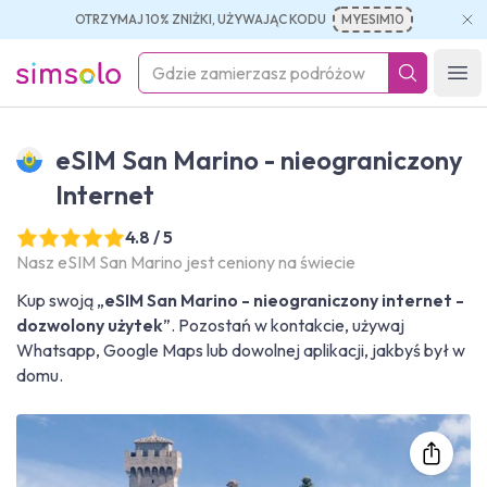
OTRZYMAJ 10% ZNIŻKI, UŻYWAJĄC KODU
MYESIM10
simsolo
Ope
eSIM San Marino - nieograniczony
Internet
4.8 / 5
Nasz eSIM San Marino jest ceniony na świecie
Kup swoją „
eSIM San Marino - nieograniczony internet -
dozwolony użytek
”. Pozostań w kontakcie, używaj
Whatsapp, Google Maps lub dowolnej aplikacji, jakbyś był w
domu.