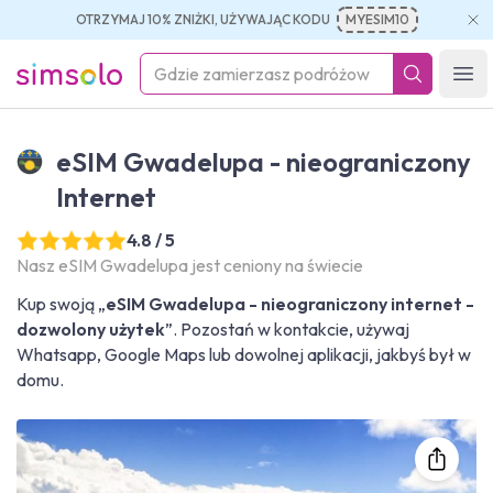
OTRZYMAJ 10% ZNIŻKI, UŻYWAJĄC KODU
MYESIM10
simsolo
Ope
eSIM Gwadelupa - nieograniczony
Internet
4.8 / 5
Nasz eSIM Gwadelupa jest ceniony na świecie
Kup swoją „
eSIM Gwadelupa - nieograniczony internet -
dozwolony użytek
”. Pozostań w kontakcie, używaj
Whatsapp, Google Maps lub dowolnej aplikacji, jakbyś był w
domu.