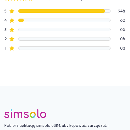
4 out of 5 stars
Dane recenzji
recenzje ze gwiazdkami
5
94%
recenzje ze gwiazdkami
4
6%
recenzje ze gwiazdkami
3
0%
recenzje ze gwiazdkami
2
0%
recenzje ze gwiazdkami
1
0%
Pobierz aplikację simsolo eSIM, aby kupować, zarządzać i