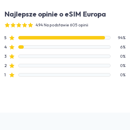
Najlepsze opinie o eSIM Europa
4.94 Na podstawie 605 opinii
4 out of 5 stars
Dane recenzji
recenzje ze gwiazdkami
5
94%
recenzje ze gwiazdkami
4
6%
recenzje ze gwiazdkami
3
0%
recenzje ze gwiazdkami
2
0%
recenzje ze gwiazdkami
1
0%