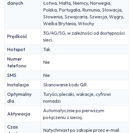
danych
Łotwa, Malta, Niemcy, Norwegia,
Polska, Portugalia, Rumunia, Słowacja,
Słowenia, Szwajcaria, Szwecja, Węgry,
Wielka Brytania, Włochy
3G/4G/5G, w zależności od dostępności
Prędkość
sieci.
Hotspot
Tak
Numer
Nie
telefonu
SMS
Nie
Instalacja
Skanowanie kodu QR.
Optymalny
Turyści, plecaki, wakacje, cyfrowi
dla
nomadzi
Automatycznie po pierwszym
Aktywacja
połączeniu z siecią.
Czas
Natychmiast po zakupie przez e-mail.