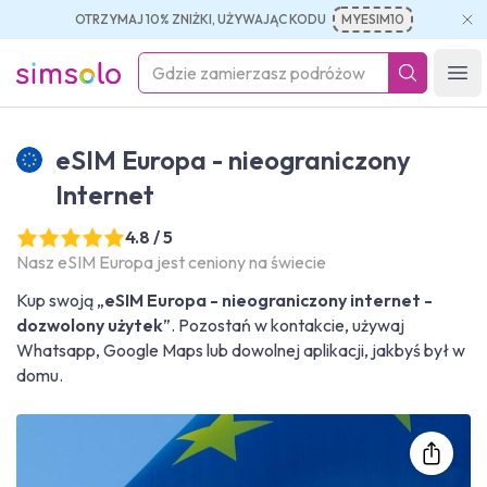
OTRZYMAJ 10% ZNIŻKI, UŻYWAJĄC KODU
MYESIM10
simsolo
Ope
eSIM Europa - nieograniczony
Internet
4.8 / 5
Nasz eSIM Europa jest ceniony na świecie
Kup swoją „
eSIM Europa - nieograniczony internet -
dozwolony użytek
”. Pozostań w kontakcie, używaj
Whatsapp, Google Maps lub dowolnej aplikacji, jakbyś był w
domu.