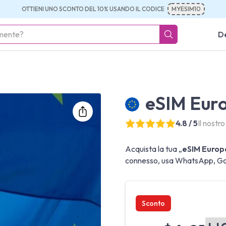
OTTIENI UNO SCONTO DEL 10% USANDO IL CODICE
MYESIM10
De
eSIM Euro
4.8 / 5
Il nostr
Acquista la tua „
eSIM Europa
connesso, usa WhatsApp, Goog
Sconto