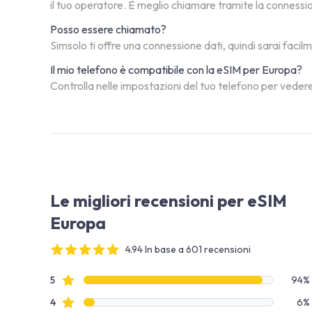
il tuo operatore. È meglio chiamare tramite la connessi
Posso essere chiamato?
Simsolo ti offre una connessione dati, quindi sarai facil
Il mio telefono è compatibile con la eSIM per Europa?
Controlla nelle impostazioni del tuo telefono per vedere
Le migliori recensioni per eSIM
Europa
4.94 In base a 601 recensioni
4 out of 5 stars
Dati recensione
recensioni con stelle
5
94%
recensioni con stelle
4
6%