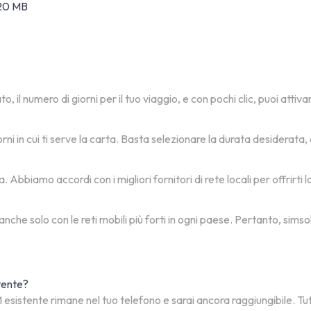
 20 MB
, il numero di giorni per il tuo viaggio, e con pochi clic, puoi attiv
rni in cui ti serve la carta. Basta selezionare la durata desiderata
Abbiamo accordi con i migliori fornitori di rete locali per offrirti 
 anche solo con le reti mobili più forti in ogni paese. Pertanto, si
stente?
esistente rimane nel tuo telefono e sarai ancora raggiungibile. Tu