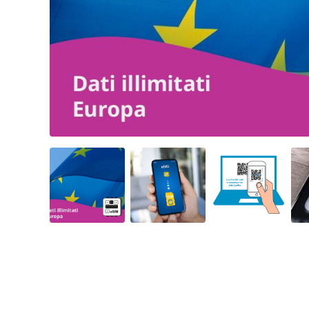
Angled view
Angled view
Angled view