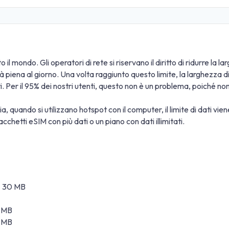
 il mondo. Gli operatori di rete si riservano il diritto di ridurre la 
ità piena al giorno. Una volta raggiunto questo limite, la larghezz
ati. Per il 95% dei nostri utenti, questo non è un problema, poiché n
a, quando si utilizzano hotspot con il computer, il limite di dati vi
cchetti eSIM con più dati o un piano con dati illimitati.
 ± 30 MB
0 MB
0 MB