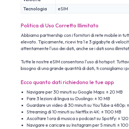
Tecnologia
eSIM
Politica di Uso Corretto Illimitato
Abbiamo partnership con i fornitori di rete mobile in tutto
elevato. Tipicamente, ricevi tra 1 e 3 gigabyte di veloc
attentamente l'uso dei dati, anche se i dati sono illimit
Tutte le nostre eSIM consentono l'uso di hotspot. Tuttavi
bisogno di una grande quantità di dati, ti consigliamo i pa
Ecco quanto dati richiedono le tue app
Navigare per 30 minuti su Google Maps: ± 20 MB
Fare 3 lezioni di lingua su Duolingo: ± 10 MB
Guardare un video di 30 minuti su YouTube a 480p:
Streaming di 10 minuti su Netflix in 4K: ± 1100 MB
Ascoltare 1 ora di musica o podcast su Spotify: ± 12
Navigare e caricare su Instagram per 5 minuti: ± 10