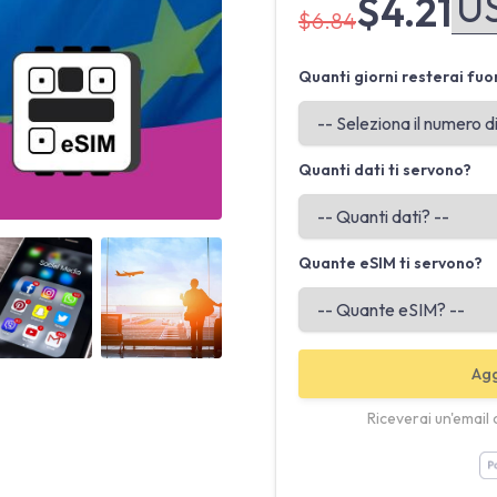
$4.21
$6.84
Quanti giorni resterai fuo
Quanti dati ti servono?
Angled view
Angled view
Quante eSIM ti servono?
Agg
Riceverai un'email 