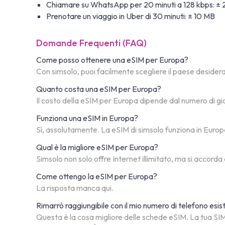
Chiamare su WhatsApp per 20 minuti a 128 kbps: ±
Prenotare un viaggio in Uber di 30 minuti: ± 10 MB
Domande Frequenti (FAQ)
Come posso ottenere una eSIM per Europa?
Con simsolo, puoi facilmente scegliere il paese desiderato
Quanto costa una eSIM per Europa?
Il costo della eSIM per Europa dipende dal numero di gio
Funziona una eSIM in Europa?
Sì, assolutamente. La eSIM di simsolo funziona in Europa. 
Qual è la migliore eSIM per Europa?
Simsolo non solo offre Internet illimitato, ma si accorda
Come ottengo la eSIM per Europa?
La risposta manca qui.
Rimarrò raggiungibile con il mio numero di telefono esi
Questa è la cosa migliore delle schede eSIM. La tua SIM 