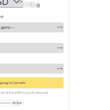
ri?
iungi al carrello
con la tua eSIM in pochi secondi.