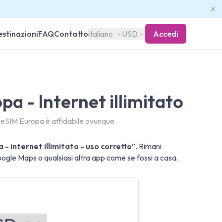
stinazioni
FAQ
Contatto
italiano
USD
Accedi
pa - Internet illimitato
o eSIM Europa è affidabile ovunque
 - internet illimitato - uso corretto
”. Rimani
le Maps o qualsiasi altra app come se fossi a casa.