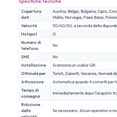
Specifiche tecniche
Copertura
Austria, Belgio, Bulgaria, Cipro, Cro
dati
Malta, Norvegia, Paesi Bassi, Polon
Velocità
3G/4G/5G, a seconda della disponibil
Hotspot
Sì
Numero di
No
telefono
SMS
No
Installazione
Scansiona un codice QR.
Ottimale per
Turisti, Zainetti, Vacanze, Nomadi dig
Attivazione
Automatica quando ti connetti per la
Tempo di
Immediatamente dopo l'acquisto tra
consegna
Riduzione
della
Se necessario. Alcuni operatori si ris
velocità