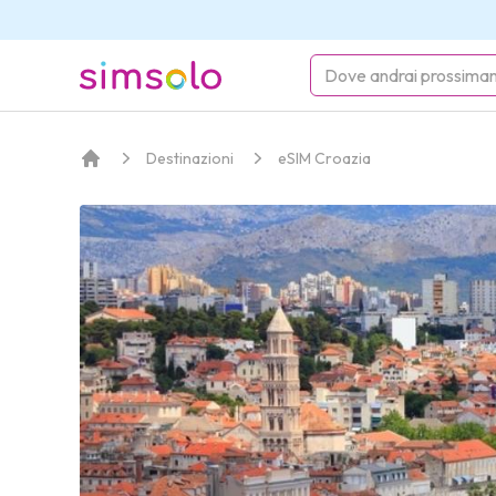
simsolo
Destinazioni
eSIM Croazia
Home