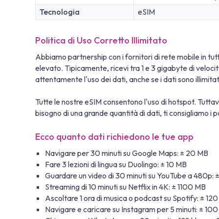
Tecnologia
eSIM
Politica di Uso Corretto Illimitato
Abbiamo partnership con i fornitori di rete mobile in tutto
elevato. Tipicamente, ricevi tra 1 e 3 gigabyte di veloc
attentamente l'uso dei dati, anche se i dati sono illimit
Tutte le nostre eSIM consentono l'uso di hotspot. Tuttavi
bisogno di una grande quantità di dati, ti consigliamo i pa
Ecco quanto dati richiedono le tue app
Navigare per 30 minuti su Google Maps: ± 20 MB
Fare 3 lezioni di lingua su Duolingo: ± 10 MB
Guardare un video di 30 minuti su YouTube a 480p:
Streaming di 10 minuti su Netflix in 4K: ± 1100 MB
Ascoltare 1 ora di musica o podcast su Spotify: ± 12
Navigare e caricare su Instagram per 5 minuti: ± 10