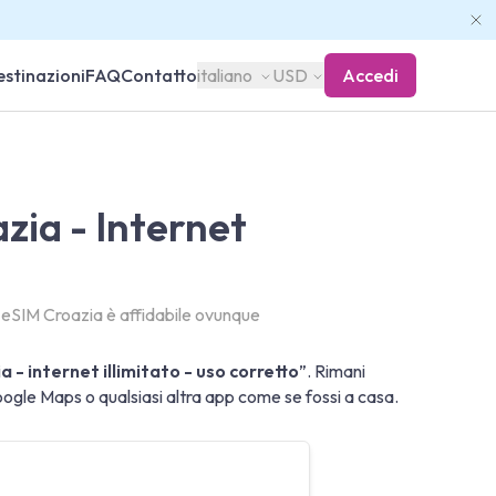
stinazioni
FAQ
Contatto
italiano
USD
Accedi
zia - Internet
o eSIM Croazia è affidabile ovunque
a - internet illimitato - uso corretto
”. Rimani
le Maps o qualsiasi altra app come se fossi a casa.