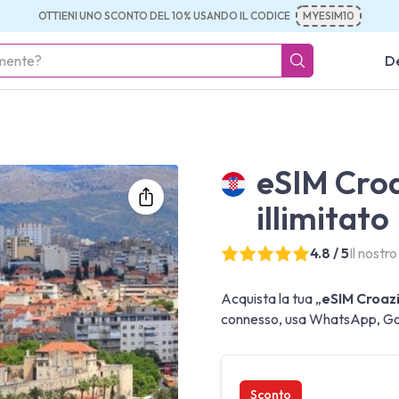
OTTIENI UNO SCONTO DEL 10% USANDO IL CODICE
MYESIM10
De
eSIM Croa
illimitato
4.8 / 5
Il nostr
Acquista la tua „
eSIM Croazi
connesso, usa WhatsApp, Goog
Sconto