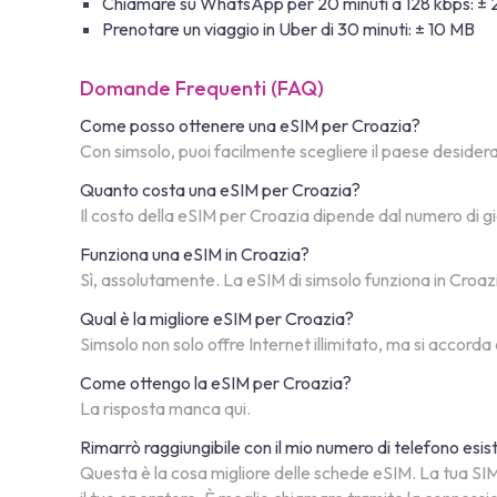
Chiamare su WhatsApp per 20 minuti a 128 kbps: ±
Prenotare un viaggio in Uber di 30 minuti: ± 10 MB
Domande Frequenti (FAQ)
Come posso ottenere una eSIM per Croazia?
Con simsolo, puoi facilmente scegliere il paese desiderato
Quanto costa una eSIM per Croazia?
Il costo della eSIM per Croazia dipende dal numero di gi
Funziona una eSIM in Croazia?
Sì, assolutamente. La eSIM di simsolo funziona in Croazia.
Qual è la migliore eSIM per Croazia?
Simsolo non solo offre Internet illimitato, ma si accorda
Come ottengo la eSIM per Croazia?
La risposta manca qui.
Rimarrò raggiungibile con il mio numero di telefono esi
Questa è la cosa migliore delle schede eSIM. La tua SIM 