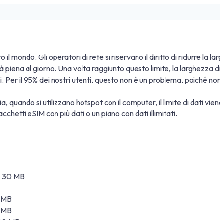
 il mondo. Gli operatori di rete si riservano il diritto di ridurre la 
ità piena al giorno. Una volta raggiunto questo limite, la larghezz
ati. Per il 95% dei nostri utenti, questo non è un problema, poiché n
a, quando si utilizzano hotspot con il computer, il limite di dati vi
cchetti eSIM con più dati o un piano con dati illimitati.
 ± 30 MB
0 MB
0 MB