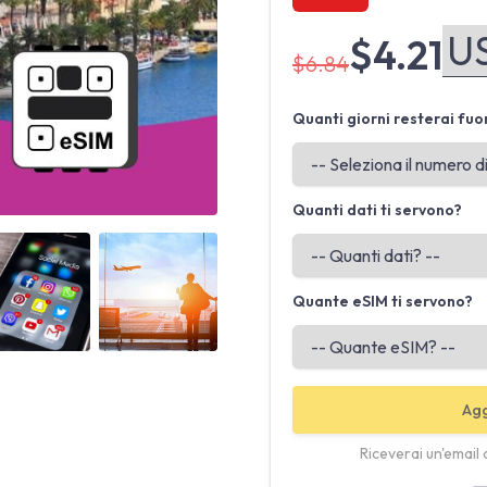
$4.21
$6.84
Quanti giorni resterai fuo
Quanti dati ti servono?
Angled view
Angled view
Quante eSIM ti servono?
Agg
Riceverai un'email 