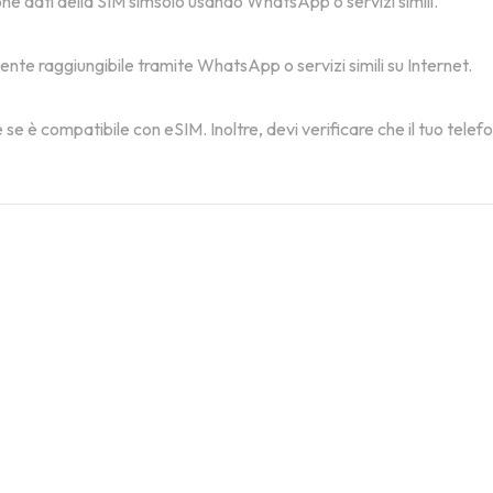
one dati della SIM simsolo usando WhatsApp o servizi simili.
mente raggiungibile tramite WhatsApp o servizi simili su Internet.
 se è compatibile con eSIM. Inoltre, devi verificare che il tuo tele