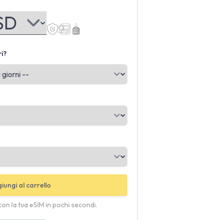
ri?
iungi al carrello
con la tua eSIM in pochi secondi.