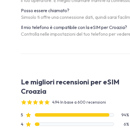
il tuo operatore. È meglio chiamare tramite la connessi
Posso essere chiamato?
Simsolo ti offre una connessione dati, quindi sarai facil
Il mio telefono è compatibile con la eSIM per Croazia?
Controlla nelle impostazioni del tuo telefono per vedere
Le migliori recensioni per eSIM
Croazia
4.94 In base a 600 recensioni
4 out of 5 stars
Dati recensione
recensioni con stelle
5
94%
recensioni con stelle
4
6%