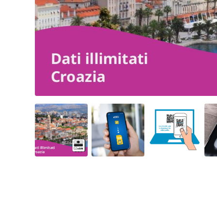
Angled view
Angled view
Angled view