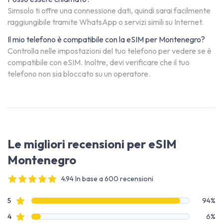
Simsolo ti offre una connessione dati, quindi sarai facilmente
raggiungibile tramite WhatsApp o servizi simili su Internet.
Il mio telefono è compatibile con la eSIM per Montenegro?
Controlla nelle impostazioni del tuo telefono per vedere se è
compatibile con eSIM. Inoltre, devi verificare che il tuo
telefono non sia bloccato su un operatore.
Le migliori recensioni per eSIM
Montenegro
4.94 In base a 600 recensioni
4 out of 5 stars
Dati recensione
recensioni con stelle
5
94%
recensioni con stelle
4
6%