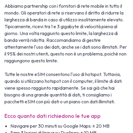
Abbiamo partnership con i fornitori di rete mobile in tutto il
mondo. Gli operatori di rete si riservano il diritto di ridurre la
larghezza di banda in caso di utilizzo insolitamente elevato.
Tipicamente, ricevi tra 1 e 3 gigabyte di velocità piena al
giorno. Una volta raggiunto questo limite, la larghezza di
banda verrà ridotta. Raccomandiamo di gestire
attentamente l'uso dei dati, anche se i dati sono illimitati. Per
il 95% dei nostri utenti, questo non è un problema, poiché non
raggiungono questo limite.
Tutte le nostre eSIM consentono l'uso di hotspot. Tuttavia,
quando si utilizzano hotspot con il computer, il limite di dati
viene spesso raggiunto rapidamente. Se sai già che hai
bisogno di una grande quantità di dati, ti consigliamo i
pacchetti eSIM con più dati o un piano con dati illimitati.
Ecco quanto dati richiedono le tue app
Navigare per 30 minuti su Google Maps: ± 20 MB
Fare 3 lezioni di lingua su Duolingo: ± 10 MB