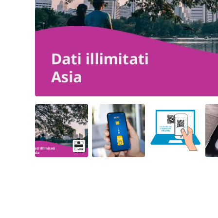
Angled view
Angled view
Angled view