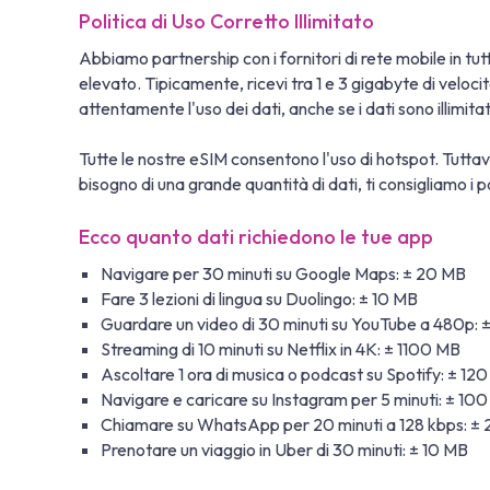
Politica di Uso Corretto Illimitato
Abbiamo partnership con i fornitori di rete mobile in tutto
elevato. Tipicamente, ricevi tra 1 e 3 gigabyte di veloc
attentamente l'uso dei dati, anche se i dati sono illimit
Tutte le nostre eSIM consentono l'uso di hotspot. Tuttavi
bisogno di una grande quantità di dati, ti consigliamo i pa
Ecco quanto dati richiedono le tue app
Navigare per 30 minuti su Google Maps: ± 20 MB
Fare 3 lezioni di lingua su Duolingo: ± 10 MB
Guardare un video di 30 minuti su YouTube a 480p:
Streaming di 10 minuti su Netflix in 4K: ± 1100 MB
Ascoltare 1 ora di musica o podcast su Spotify: ± 12
Navigare e caricare su Instagram per 5 minuti: ± 10
Chiamare su WhatsApp per 20 minuti a 128 kbps: ±
Prenotare un viaggio in Uber di 30 minuti: ± 10 MB