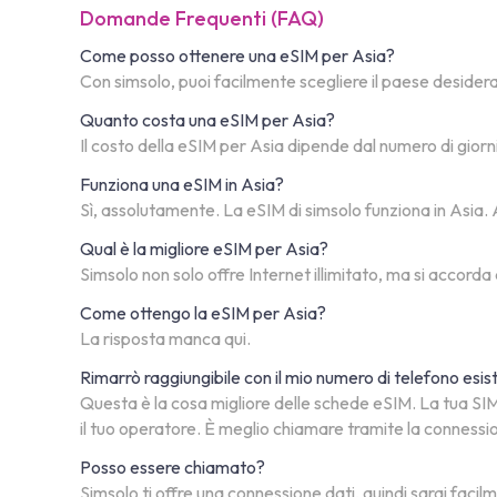
Domande Frequenti (FAQ)
Come posso ottenere una eSIM per Asia?
Con simsolo, puoi facilmente scegliere il paese desiderato
Quanto costa una eSIM per Asia?
Il costo della eSIM per Asia dipende dal numero di giorn
Funziona una eSIM in Asia?
Sì, assolutamente. La eSIM di simsolo funziona in Asia. Ab
Qual è la migliore eSIM per Asia?
Simsolo non solo offre Internet illimitato, ma si accorda
Come ottengo la eSIM per Asia?
La risposta manca qui.
Rimarrò raggiungibile con il mio numero di telefono esi
Questa è la cosa migliore delle schede eSIM. La tua SIM 
il tuo operatore. È meglio chiamare tramite la connessi
Posso essere chiamato?
Simsolo ti offre una connessione dati, quindi sarai facil