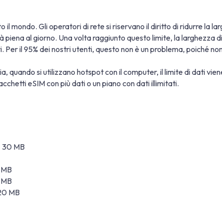
 il mondo. Gli operatori di rete si riservano il diritto di ridurre la 
ità piena al giorno. Una volta raggiunto questo limite, la larghezz
ati. Per il 95% dei nostri utenti, questo non è un problema, poiché n
a, quando si utilizzano hotspot con il computer, il limite di dati vi
cchetti eSIM con più dati o un piano con dati illimitati.
 ± 30 MB
0 MB
0 MB
 20 MB