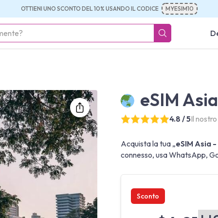
OTTIENI UNO SCONTO DEL 10% USANDO IL CODICE
MYESIM10
De
eSIM Asia 
4.8 / 5
Il nostr
Acquista la tua „
eSIM Asia - 
connesso, usa WhatsApp, Goog
Sconto