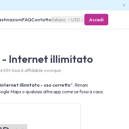
stinazioni
FAQ
Contatto
italiano
USD
Accedi
- Internet illimitato
o eSIM Asia è affidabile ovunque
internet illimitato - uso corretto
”. Rimani
le Maps o qualsiasi altra app come se fossi a casa.