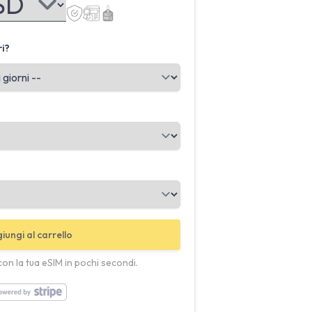
ri?
iungi al carrello
con la tua eSIM in pochi secondi.