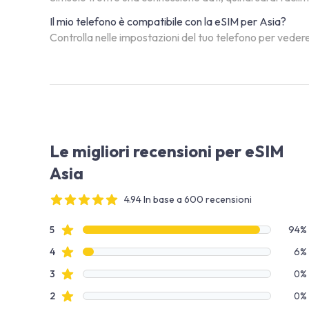
Il mio telefono è compatibile con la eSIM per Asia?
Controlla nelle impostazioni del tuo telefono per vedere
Le migliori recensioni per eSIM
Asia
4.94 In base a 600 recensioni
4 out of 5 stars
Dati recensione
recensioni con stelle
5
94%
recensioni con stelle
4
6%
recensioni con stelle
3
0%
recensioni con stelle
2
0%