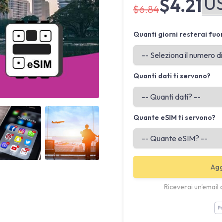
$4.21
$6.84
Quanti giorni resterai fuo
Quanti dati ti servono?
Angled view
Angled view
Quante eSIM ti servono?
Agg
Riceverai un'email 