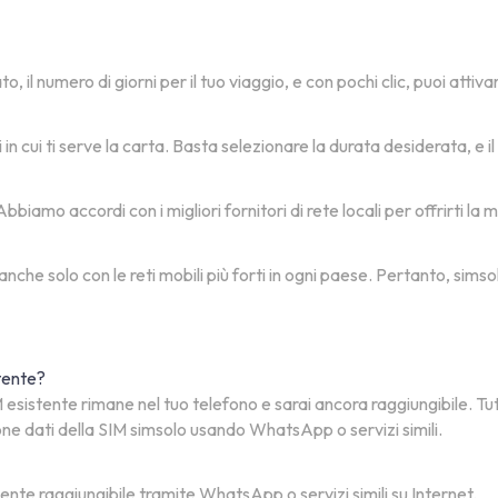
, il numero di giorni per il tuo viaggio, e con pochi clic, puoi attiv
i in cui ti serve la carta. Basta selezionare la durata desiderata, 
biamo accordi con i migliori fornitori di rete locali per offrirti la 
 anche solo con le reti mobili più forti in ogni paese. Pertanto, si
stente?
esistente rimane nel tuo telefono e sarai ancora raggiungibile. Tu
one dati della SIM simsolo usando WhatsApp o servizi simili.
mente raggiungibile tramite WhatsApp o servizi simili su Internet.