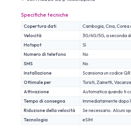
Specifiche tecniche
Copertura dati
Cambogia, Cina, Corea d
Velocità
3G/4G/5G, a seconda dell
Hotspot
Sì
Numero di telefono
No
SMS
No
Installazione
Scansiona un codice QR
Ottimale per
Turisti, Zainetti, Vacanz
Attivazione
Automatica quando ti con
Tempo di consegna
Immediatamente dopo l'
Riduzione della velocità
Se necessario. Alcuni oper
Tecnologia
eSIM