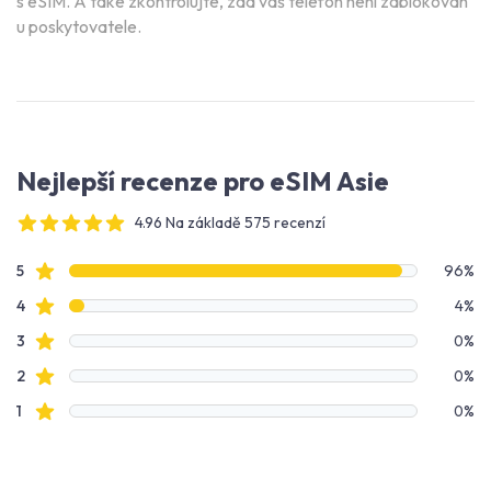
s eSIM. A také zkontrolujte, zda váš telefon není zablokován
u poskytovatele.
Nejlepší recenze pro eSIM Asie
4.96 Na základě 575 recenzí
4 out of 5 stars
Data recenzí
Hodnocení hvězdami
5
96%
Hodnocení hvězdami
4
4%
Hodnocení hvězdami
3
0%
Hodnocení hvězdami
2
0%
Hodnocení hvězdami
1
0%