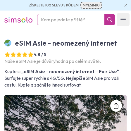
ZÍSKEJTE 10% SLEVU S KÓDEM
MYESIM10
simsolo
Ope
eSIM Asie - neomezený internet
4.8 / 5
Naše eSIM Asie je důvěryhodná po celém světě.
Kupte si
„eSIM Asie - neomezený internet - Fair Use“
.
Surfujte super rychle s 4G/5G. Nejlepší eSIM Asie pro vaši
cestu. Kupte a začněte ihned surfovat.