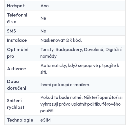
Hotspot
Ano
Telefonní
Ne
číslo
SMS
Ne
Instalace
Naskenovat QR kód.
Optimální
Turisty, Backpackery, Dovolená, Digitální
pro
nomády
Automaticky, když se poprvé připojíte k
Aktivace
síti.
Doba
Ihned po koupi e-mailem.
doručení
Pokud to bude nutné. Někteří operátoři si
Snížení
vyhrazují právo uplatnit politiku férového
rychlosti
použití.
Technologie
eSIM