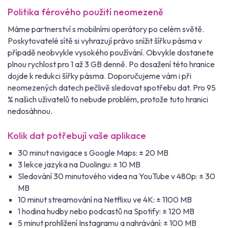
Politika férového použití neomezeně
Máme partnerství s mobilními operátory po celém světě.
Poskytovatelé sítě si vyhrazují právo snížit šířku pásma v
případě neobvykle vysokého používání. Obvykle dostanete
plnou rychlost pro 1 až 3 GB denně. Po dosažení této hranice
dojde k redukci šířky pásma. Doporučujeme vám i při
neomezených datech pečlivě sledovat spotřebu dat. Pro 95
% našich uživatelů to nebude problém, protože tuto hranici
nedosáhnou.
Kolik dat potřebují vaše aplikace
30 minut navigace s Google Maps: ± 20 MB
3 lekce jazyka na Duolingu: ± 10 MB
Sledování 30 minutového videa na YouTube v 480p: ± 30
MB
10 minut streamování na Netflixu ve 4K: ± 1100 MB
1 hodina hudby nebo podcastů na Spotify: ± 120 MB
5 minut prohlížení Instagramu a nahrávání: ± 100 MB