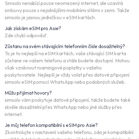
Simsolo nenabízí pouze neomezený internet, ale uzavírá
smlouvy pouze s nejsilnějšími mobilními sítěmi v zemi. Takže
simsolo je jasnou jedničkou v eSIM kartách.
Jak získám eSIM pro Asie?
Zde chybí odpověď.
Zůstanu na svém stávajícím telefonním čísle dosažitelný?
To je to nejlepší na eSIM kartách, vaše stávající SIM karta
zůstane ve vašem telefonu a stále budete dostupní. Mohou
však vzniknout roamingové poplatky u vašeho
poskytovatele. Nejlepší je vždy volat přes datové připojení
simsolo eSIM pomocí WhatsApp nebo podobných služeb.
Můžu přijímat hovory?
simsolo vám poskytuje datové připojení, takže budete také
skvěle dosažitelní přes WhatsApp nebo jiné služby přes
internet.
Je můj telefon kompatibilní s eSIM pro Asie?
Zkontrolujte v nastavení vašeho telefonu, zda je kompatibilní