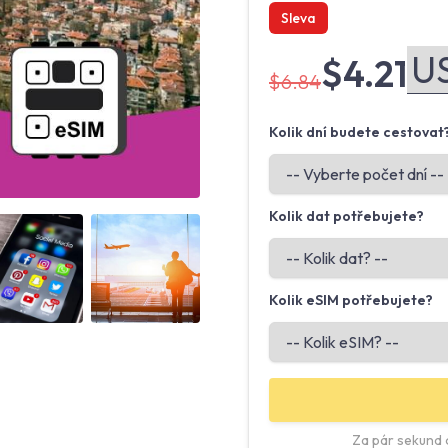
Sleva
$4.21
$6.84
Kolik dní budete cestovat
Kolik dat potřebujete?
Angled view
Angled view
Kolik eSIM potřebujete?
Za pár sekund o