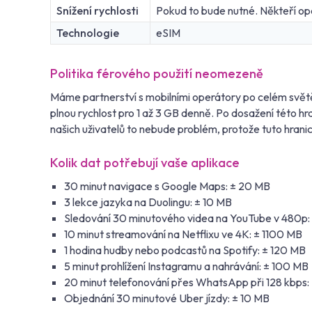
Snížení rychlosti
Pokud to bude nutné. Někteří oper
Technologie
eSIM
Politika férového použití neomezeně
Máme partnerství s mobilními operátory po celém světě
plnou rychlost pro 1 až 3 GB denně. Po dosažení této 
našich uživatelů to nebude problém, protože tuto hrani
Kolik dat potřebují vaše aplikace
30 minut navigace s Google Maps: ± 20 MB
3 lekce jazyka na Duolingu: ± 10 MB
Sledování 30 minutového videa na YouTube v 480p:
10 minut streamování na Netflixu ve 4K: ± 1100 MB
1 hodina hudby nebo podcastů na Spotify: ± 120 MB
5 minut prohlížení Instagramu a nahrávání: ± 100 MB
20 minut telefonování přes WhatsApp při 128 kbps:
Objednání 30 minutové Uber jízdy: ± 10 MB