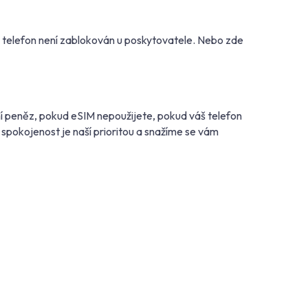
š telefon není zablokován u poskytovatele. Nebo zde
í peněz, pokud eSIM nepoužijete, pokud váš telefon
spokojenost je naší prioritou a snažíme se vám