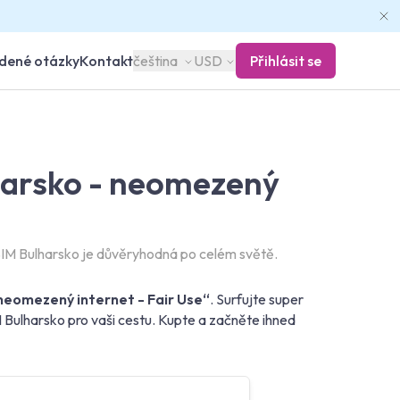
adené otázky
Kontakt
čeština
USD
Přihlásit se
harsko - neomezený
IM Bulharsko je důvěryhodná po celém světě.
neomezený internet - Fair Use“
. Surfujte super
 Bulharsko pro vaši cestu. Kupte a začněte ihned