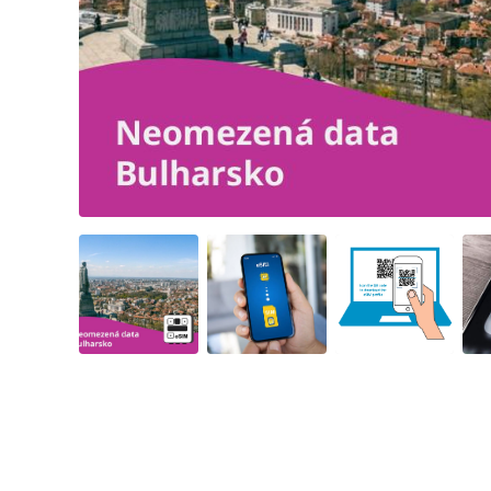
Angled view
Angled view
Angled view