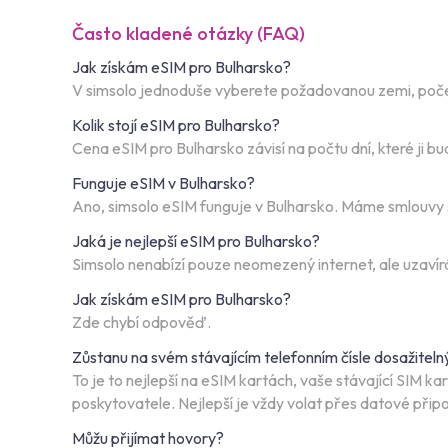
Často kladené otázky (FAQ)
Jak získám eSIM pro Bulharsko?
V simsolo jednoduše vyberete požadovanou zemi, počet d
Kolik stojí eSIM pro Bulharsko?
Cena eSIM pro Bulharsko závisí na počtu dní, které ji 
Funguje eSIM v Bulharsko?
Ano, simsolo eSIM funguje v Bulharsko. Máme smlouvy s 
Jaká je nejlepší eSIM pro Bulharsko?
Simsolo nenabízí pouze neomezený internet, ale uzavírá 
Jak získám eSIM pro Bulharsko?
Zde chybí odpověď.
Zůstanu na svém stávajícím telefonním čísle dosažiteln
To je to nejlepší na eSIM kartách, vaše stávající SIM 
poskytovatele. Nejlepší je vždy volat přes datové př
Můžu přijímat hovory?