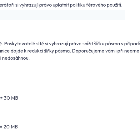
átoři si vyhrazují právo uplatnit politiku férového použití.
. Poskytovatelé sítě si vyhrazují právo snížit šířku pásma v příp
hranice dojde k redukci šířky pásma. Doporučujeme vám i při neom
ci nedosáhnou.
 ± 30 MB
 ± 20 MB