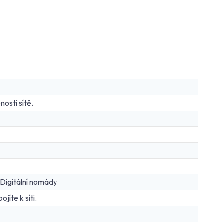
osti sítě.
 Digitální nomády
jíte k síti.