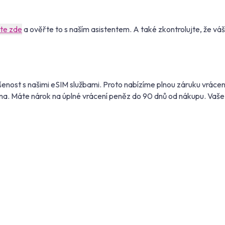
ěte zde
a ověřte to s naším asistentem. A také zkontrolujte, že vá
enost s našimi eSIM službami. Proto nabízíme plnou záruku vrácen
na. Máte nárok na úplné vrácení peněz do 90 dnů od nákupu. Vaše 