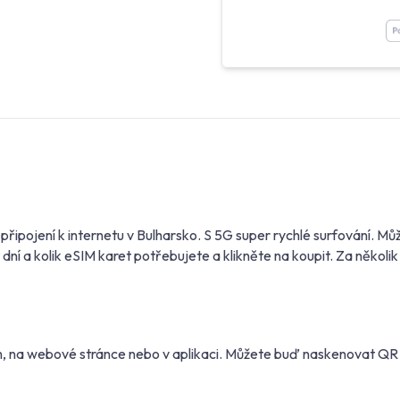
 připojení k internetu v Bulharsko. S 5G super rychlé surfování.
í a kolik eSIM karet potřebujete a klikněte na koupit. Za několik
m, na webové stránce nebo v aplikaci. Můžete buď naskenovat Q