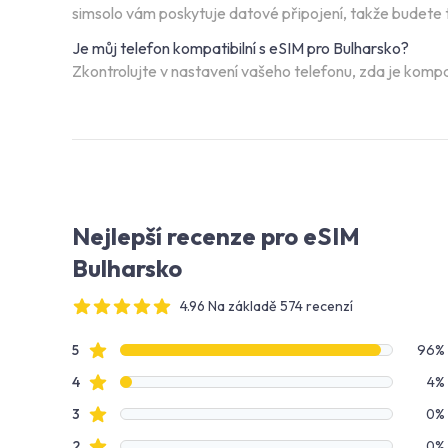
simsolo vám poskytuje datové připojení, takže budete t
Je můj telefon kompatibilní s eSIM pro Bulharsko?
Zkontrolujte v nastavení vašeho telefonu, zda je kompat
Nejlepší recenze pro eSIM
Bulharsko
4.96 Na základě 574 recenzí
4 out of 5 stars
Data recenzí
Hodnocení hvězdami
5
96%
Hodnocení hvězdami
4
4%
Hodnocení hvězdami
3
0%
Hodnocení hvězdami
2
0%