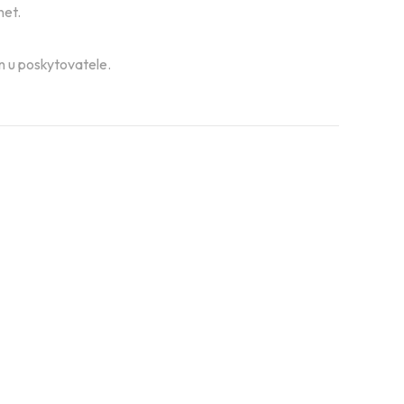
net.
án u poskytovatele.