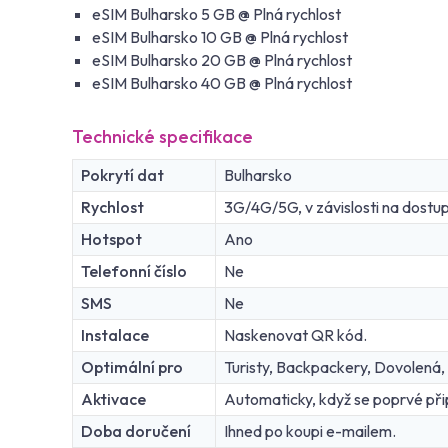
eSIM Bulharsko 5 GB @ Plná rychlost
eSIM Bulharsko 10 GB @ Plná rychlost
eSIM Bulharsko 20 GB @ Plná rychlost
eSIM Bulharsko 40 GB @ Plná rychlost
Technické specifikace
Pokrytí dat
Bulharsko
Rychlost
3G/4G/5G, v závislosti na dostupn
Hotspot
Ano
Telefonní číslo
Ne
SMS
Ne
Instalace
Naskenovat QR kód.
Optimální pro
Turisty, Backpackery, Dovolená,
Aktivace
Automaticky, když se poprvé připo
Doba doručení
Ihned po koupi e-mailem.