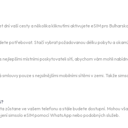
ní vaší cesty a několika kliknutími aktivujete eSIM pro Bulharsko
budete potřebovat. Stačí vybrat požadovanou délku pobytu a okamž
nejlepšími místními poskytovateli sítí, abychom vám mohli nabídno
smlouvy pouze s nejsilnějšími mobilními sítěmi v zemi. Takže sims
ý?
karta zůstane ve vašem telefonu a stále budete dostupní. Mohou v
ipojení simsolo eSIM pomocí WhatsApp nebo podobných služeb.