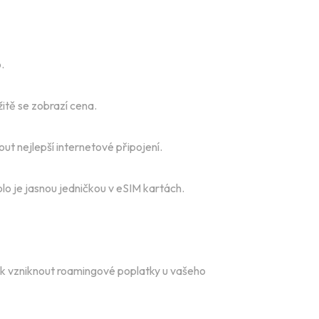
.
itě se zobrazí cena.
ut nejlepší internetové připojení.
olo je jasnou jedničkou v eSIM kartách.
šak vzniknout roamingové poplatky u vašeho