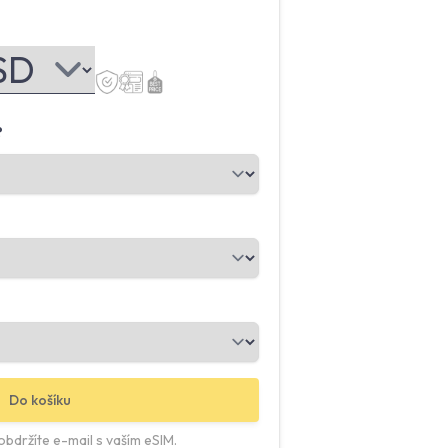
?
Do košíku
bdržíte e-mail s vaším eSIM.