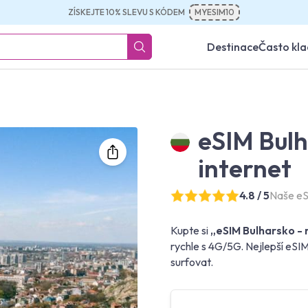
ZÍSKEJTE 10% SLEVU S KÓDEM
MYESIM10
Destinace
Často kl
eSIM Bul
internet
4.8 / 5
Naše eS
Kupte si
„eSIM Bulharsko - 
rychle s 4G/5G. Nejlepší eSIM
surfovat.