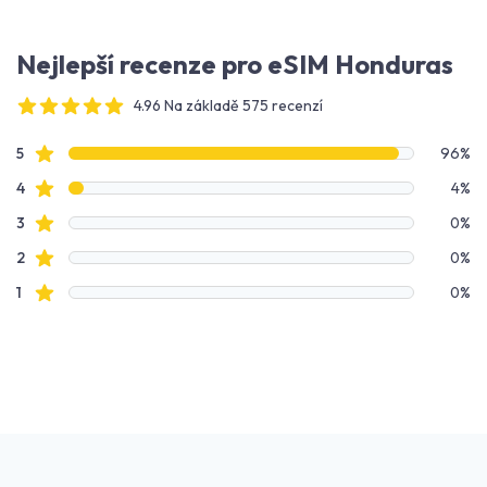
Nejlepší recenze pro eSIM Honduras
4.96 Na základě 575 recenzí
4 out of 5 stars
Data recenzí
Hodnocení hvězdami
5
96%
Hodnocení hvězdami
4
4%
Hodnocení hvězdami
3
0%
Hodnocení hvězdami
2
0%
Hodnocení hvězdami
1
0%