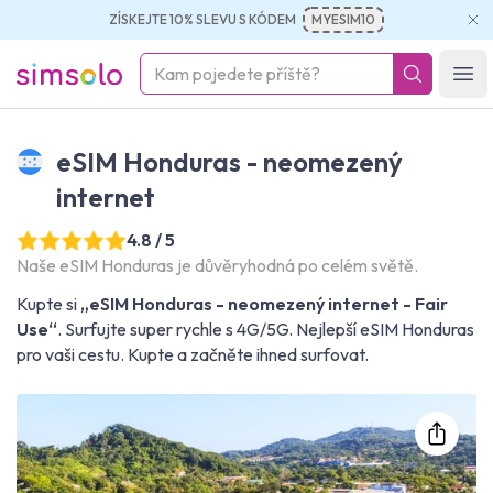
ZÍSKEJTE 10% SLEVU S KÓDEM
MYESIM10
simsolo
Ope
eSIM Honduras - neomezený
internet
4.8 / 5
Naše eSIM Honduras je důvěryhodná po celém světě.
Kupte si
„eSIM Honduras - neomezený internet - Fair
Use“
. Surfujte super rychle s 4G/5G. Nejlepší eSIM Honduras
pro vaši cestu. Kupte a začněte ihned surfovat.