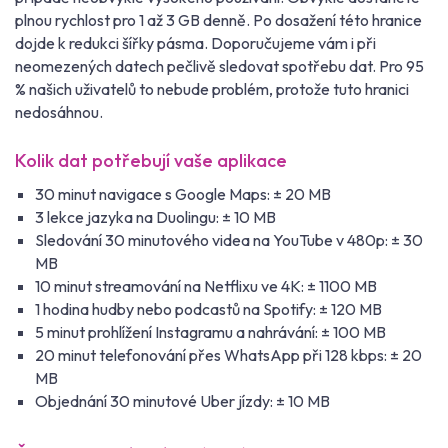
plnou rychlost pro 1 až 3 GB denně. Po dosažení této hranice
dojde k redukci šířky pásma. Doporučujeme vám i při
neomezených datech pečlivě sledovat spotřebu dat. Pro 95
% našich uživatelů to nebude problém, protože tuto hranici
nedosáhnou.
Kolik dat potřebují vaše aplikace
30 minut navigace s Google Maps: ± 20 MB
3 lekce jazyka na Duolingu: ± 10 MB
Sledování 30 minutového videa na YouTube v 480p: ± 30
MB
10 minut streamování na Netflixu ve 4K: ± 1100 MB
1 hodina hudby nebo podcastů na Spotify: ± 120 MB
5 minut prohlížení Instagramu a nahrávání: ± 100 MB
20 minut telefonování přes WhatsApp při 128 kbps: ± 20
MB
Objednání 30 minutové Uber jízdy: ± 10 MB