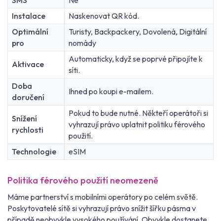
SMS
Ne
Instalace
Naskenovat QR kód.
Optimální
Turisty, Backpackery, Dovolená, Digitální
pro
nomády
Automaticky, když se poprvé připojíte k
Aktivace
síti.
Doba
Ihned po koupi e-mailem.
doručení
Pokud to bude nutné. Někteří operátoři si
Snížení
vyhrazují právo uplatnit politiku férového
rychlosti
použití.
Technologie
eSIM
Politika férového použití neomezeně
Máme partnerství s mobilními operátory po celém světě.
Poskytovatelé sítě si vyhrazují právo snížit šířku pásma v
případě neobvykle vysokého používání. Obvykle dostanete