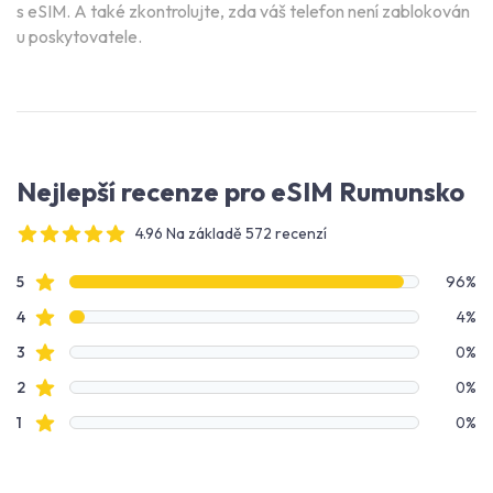
s eSIM. A také zkontrolujte, zda váš telefon není zablokován
u poskytovatele.
Nejlepší recenze pro eSIM Rumunsko
4.96 Na základě 572 recenzí
4 out of 5 stars
Data recenzí
Hodnocení hvězdami
5
96%
Hodnocení hvězdami
4
4%
Hodnocení hvězdami
3
0%
Hodnocení hvězdami
2
0%
Hodnocení hvězdami
1
0%