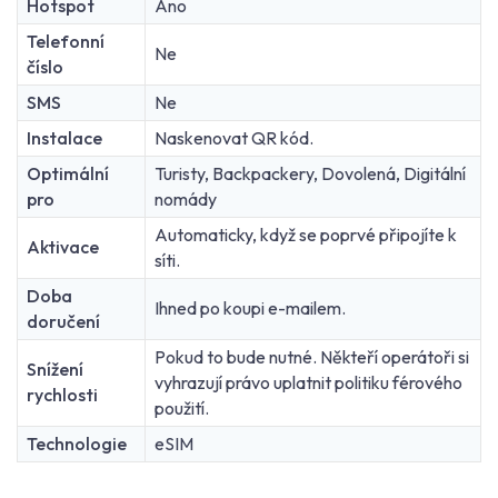
Hotspot
Ano
Telefonní
Ne
číslo
SMS
Ne
Instalace
Naskenovat QR kód.
Optimální
Turisty, Backpackery, Dovolená, Digitální
pro
nomády
Automaticky, když se poprvé připojíte k
Aktivace
síti.
Doba
Ihned po koupi e-mailem.
doručení
Pokud to bude nutné. Někteří operátoři si
Snížení
vyhrazují právo uplatnit politiku férového
rychlosti
použití.
Technologie
eSIM