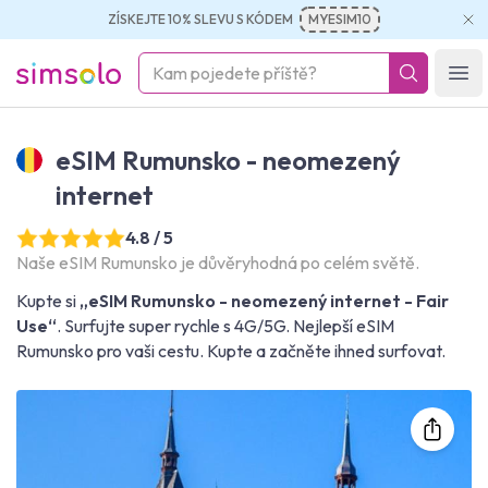
ZÍSKEJTE 10% SLEVU S KÓDEM
MYESIM10
simsolo
Ope
eSIM Rumunsko - neomezený
internet
4.8 / 5
Naše eSIM Rumunsko je důvěryhodná po celém světě.
Kupte si
„eSIM Rumunsko - neomezený internet - Fair
Use“
. Surfujte super rychle s 4G/5G. Nejlepší eSIM
Rumunsko pro vaši cestu. Kupte a začněte ihned surfovat.