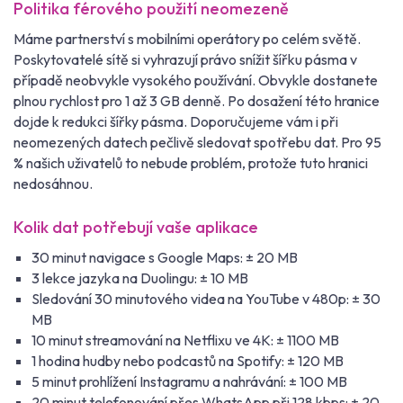
Politika férového použití neomezeně
Máme partnerství s mobilními operátory po celém světě.
Poskytovatelé sítě si vyhrazují právo snížit šířku pásma v
případě neobvykle vysokého používání. Obvykle dostanete
plnou rychlost pro 1 až 3 GB denně. Po dosažení této hranice
dojde k redukci šířky pásma. Doporučujeme vám i při
neomezených datech pečlivě sledovat spotřebu dat. Pro 95
% našich uživatelů to nebude problém, protože tuto hranici
nedosáhnou.
Kolik dat potřebují vaše aplikace
30 minut navigace s Google Maps: ± 20 MB
3 lekce jazyka na Duolingu: ± 10 MB
Sledování 30 minutového videa na YouTube v 480p: ± 30
MB
10 minut streamování na Netflixu ve 4K: ± 1100 MB
1 hodina hudby nebo podcastů na Spotify: ± 120 MB
5 minut prohlížení Instagramu a nahrávání: ± 100 MB
20 minut telefonování přes WhatsApp při 128 kbps: ± 20