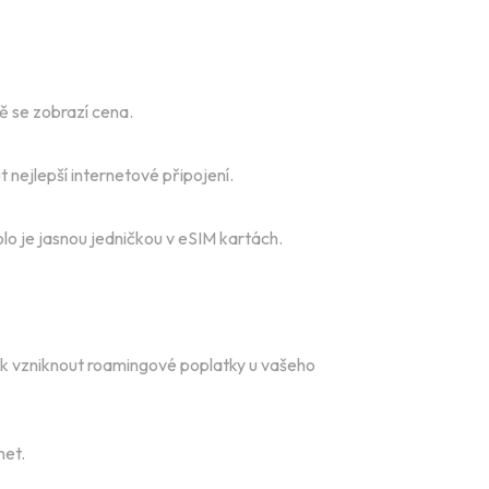
ě se zobrazí cena.
nejlepší internetové připojení.
olo je jasnou jedničkou v eSIM kartách.
šak vzniknout roamingové poplatky u vašeho
net.