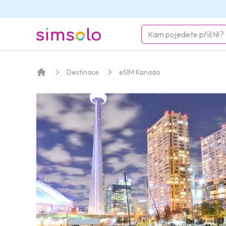
simsolo
Destinace
eSIM Kanada
Domov