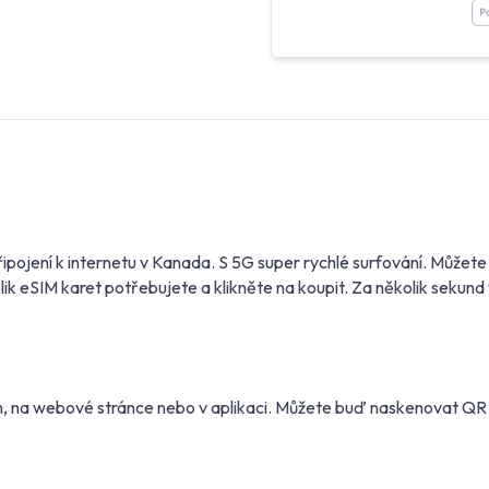
řipojení k internetu v Kanada. S 5G super rychlé surfování. Můž
ik eSIM karet potřebujete a klikněte na koupit. Za několik sekun
m, na webové stránce nebo v aplikaci. Můžete buď naskenovat Q