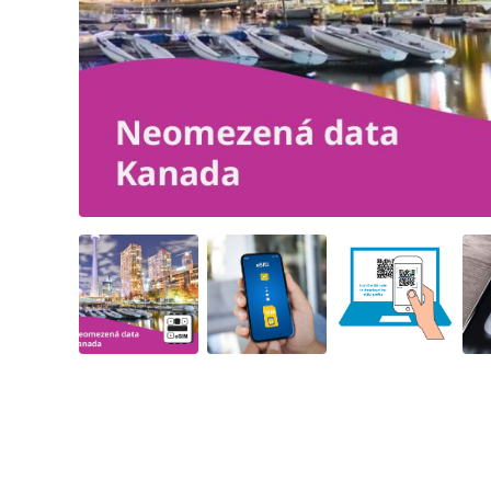
Angled view
Angled view
Angled view