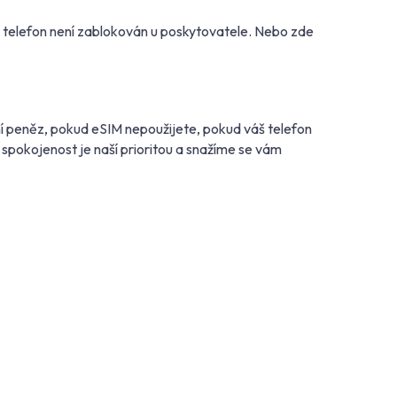
š telefon není zablokován u poskytovatele. Nebo zde
í peněz, pokud eSIM nepoužijete, pokud váš telefon
spokojenost je naší prioritou a snažíme se vám