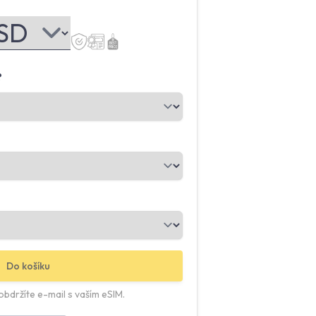
?
Do košíku
bdržíte e-mail s vaším eSIM.