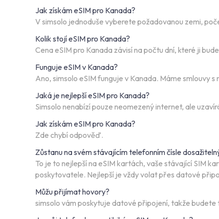
Jak získám eSIM pro Kanada?
V simsolo jednoduše vyberete požadovanou zemi, počet 
Kolik stojí eSIM pro Kanada?
Cena eSIM pro Kanada závisí na počtu dní, které ji bu
Funguje eSIM v Kanada?
Ano, simsolo eSIM funguje v Kanada. Máme smlouvy s nej
Jaká je nejlepší eSIM pro Kanada?
Simsolo nenabízí pouze neomezený internet, ale uzavírá 
Jak získám eSIM pro Kanada?
Zde chybí odpověď.
Zůstanu na svém stávajícím telefonním čísle dosažiteln
To je to nejlepší na eSIM kartách, vaše stávající SIM 
poskytovatele. Nejlepší je vždy volat přes datové př
Můžu přijímat hovory?
simsolo vám poskytuje datové připojení, takže budete t