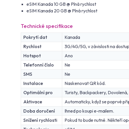
eSIM Kanada 10 GB @ Plná rychlost
eSIM Kanada 20 GB @ Plná rychlost
Technické specifikace
Pokrytí dat
Kanada
Rychlost
3G/4G/5G, v závislosti na dostupn
Hotspot
Ano
Telefonní číslo
Ne
SMS
Ne
Instalace
Naskenovat QR kód.
Optimální pro
Turisty, Backpackery, Dovolená,
Aktivace
Automaticky, když se poprvé připo
Doba doručení
Ihned po koupi e-mailem.
Snížení rychlosti
Pokud to bude nutné. Někteří oper