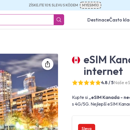
ZÍSKEJTE 10% SLEVU S KÓDEM
MYESIM10
Destinace
Často kl
eSIM Kan
internet
4.8 / 5
Naše eS
Kupte si
„eSIM Kanada - ne
s 4G/5G. Nejlepší eSIM Kanad
Sleva