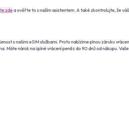
ěte zde
a ověřte to s naším asistentem. A také zkontrolujte, že vá
enost s našimi eSIM službami. Proto nabízíme plnou záruku vrácen
na. Máte nárok na úplné vrácení peněz do 90 dnů od nákupu. Vaše 