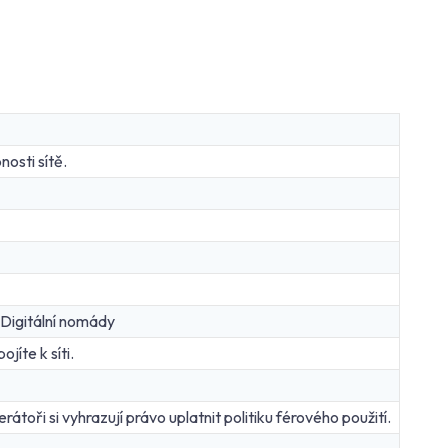
osti sítě.
 Digitální nomády
jíte k síti.
átoři si vyhrazují právo uplatnit politiku férového použití.