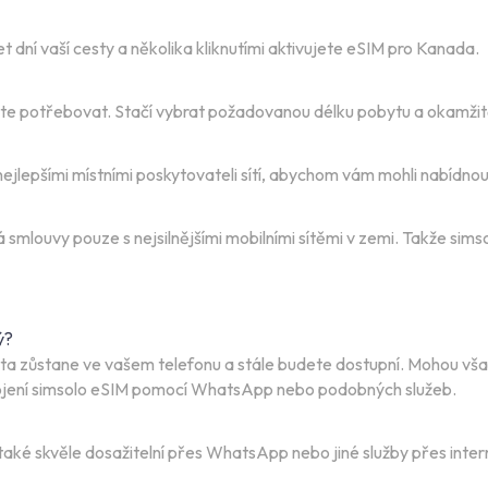
dní vaší cesty a několika kliknutími aktivujete eSIM pro Kanada.
dete potřebovat. Stačí vybrat požadovanou délku pobytu a okamžit
lepšími místními poskytovateli sítí, abychom vám mohli nabídnout 
smlouvy pouze s nejsilnějšími mobilními sítěmi v zemi. Takže sims
ý?
karta zůstane ve vašem telefonu a stále budete dostupní. Mohou v
ipojení simsolo eSIM pomocí WhatsApp nebo podobných služeb.
aké skvěle dosažitelní přes WhatsApp nebo jiné služby přes inter