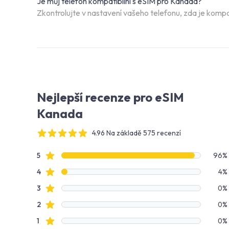
Je můj telefon kompatibilní s eSIM pro Kanada?
Zkontrolujte v nastavení vašeho telefonu, zda je kompat
Nejlepší recenze pro eSIM
Kanada
4.96 Na základě 575 recenzí
4 out of 5 stars
Data recenzí
Hodnocení hvězdami
5
96%
Hodnocení hvězdami
4
4%
Hodnocení hvězdami
3
0%
Hodnocení hvězdami
2
0%
Hodnocení hvězdami
1
0%