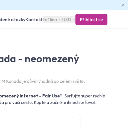
adené otázky
Kontakt
čeština
USD
Přihlásit se
ada - neomezený
IM Kanada je důvěryhodná po celém světě.
omezený internet - Fair Use“
. Surfujte super rychle
a pro vaši cestu. Kupte a začněte ihned surfovat.