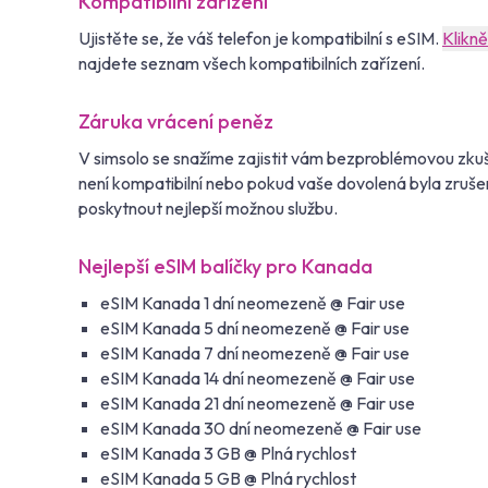
Kompatibilní zařízení
Ujistěte se, že váš telefon je kompatibilní s eSIM.
Klikn
najdete seznam všech kompatibilních zařízení.
Záruka vrácení peněz
V simsolo se snažíme zajistit vám bezproblémovou zkuš
není kompatibilní nebo pokud vaše dovolená byla zruše
poskytnout nejlepší možnou službu.
Nejlepší eSIM balíčky pro Kanada
eSIM Kanada 1 dní neomezeně @ Fair use
eSIM Kanada 5 dní neomezeně @ Fair use
eSIM Kanada 7 dní neomezeně @ Fair use
eSIM Kanada 14 dní neomezeně @ Fair use
eSIM Kanada 21 dní neomezeně @ Fair use
eSIM Kanada 30 dní neomezeně @ Fair use
eSIM Kanada 3 GB @ Plná rychlost
eSIM Kanada 5 GB @ Plná rychlost