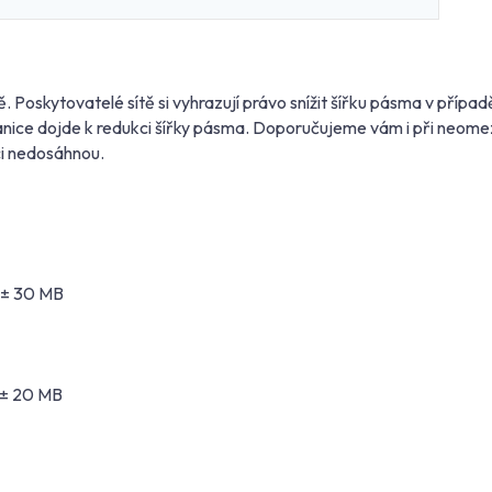
. Poskytovatelé sítě si vyhrazují právo snížit šířku pásma v příp
hranice dojde k redukci šířky pásma. Doporučujeme vám i při neom
ci nedosáhnou.
 ± 30 MB
 ± 20 MB