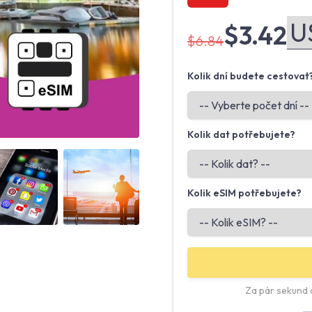
$3.42
$6.84
Kolik dní budete cestovat
Kolik dat potřebujete?
Angled view
Angled view
Kolik eSIM potřebujete?
Za pár sekund o