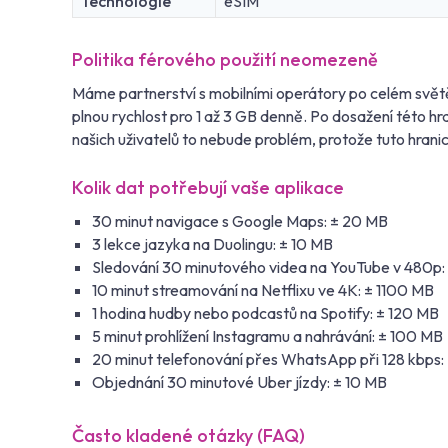
Technologie
eSIM
Politika férového použití neomezeně
Máme partnerství s mobilními operátory po celém světě
plnou rychlost pro 1 až 3 GB denně. Po dosažení této 
našich uživatelů to nebude problém, protože tuto hrani
Kolik dat potřebují vaše aplikace
30 minut navigace s Google Maps: ± 20 MB
3 lekce jazyka na Duolingu: ± 10 MB
Sledování 30 minutového videa na YouTube v 480p:
10 minut streamování na Netflixu ve 4K: ± 1100 MB
1 hodina hudby nebo podcastů na Spotify: ± 120 MB
5 minut prohlížení Instagramu a nahrávání: ± 100 MB
20 minut telefonování přes WhatsApp při 128 kbps:
Objednání 30 minutové Uber jízdy: ± 10 MB
Často kladené otázky (FAQ)