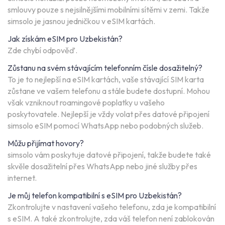
smlouvy pouze s nejsilnějšími mobilními sítěmi v zemi. Takže
simsolo je jasnou jedničkou v eSIM kartách.
Jak získám eSIM pro Uzbekistán?
Zde chybí odpověď.
Zůstanu na svém stávajícím telefonním čísle dosažitelný?
To je to nejlepší na eSIM kartách, vaše stávající SIM karta
zůstane ve vašem telefonu a stále budete dostupní. Mohou
však vzniknout roamingové poplatky u vašeho
poskytovatele. Nejlepší je vždy volat přes datové připojení
simsolo eSIM pomocí WhatsApp nebo podobných služeb.
Můžu přijímat hovory?
simsolo vám poskytuje datové připojení, takže budete také
skvěle dosažitelní přes WhatsApp nebo jiné služby přes
internet.
Je můj telefon kompatibilní s eSIM pro Uzbekistán?
Zkontrolujte v nastavení vašeho telefonu, zda je kompatibilní
s eSIM. A také zkontrolujte, zda váš telefon není zablokován