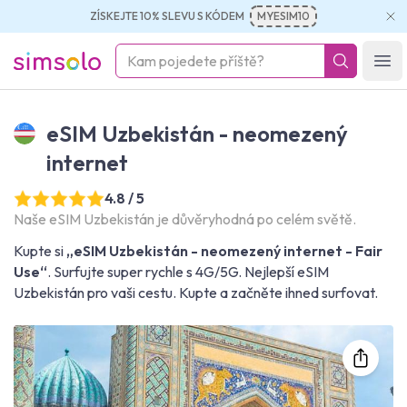
ZÍSKEJTE 10% SLEVU S KÓDEM
MYESIM10
simsolo
Ope
eSIM Uzbekistán - neomezený
internet
4.8 / 5
Naše eSIM Uzbekistán je důvěryhodná po celém světě.
Kupte si
„eSIM Uzbekistán - neomezený internet - Fair
Use“
. Surfujte super rychle s 4G/5G. Nejlepší eSIM
Uzbekistán pro vaši cestu. Kupte a začněte ihned surfovat.