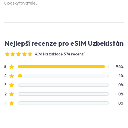
u poskytovatele.
Nejlepší recenze pro eSIM Uzbekistán
4.96 Na základě 574 recenzí
4 out of 5 stars
Data recenzí
Hodnocení hvězdami
5
96%
Hodnocení hvězdami
4
4%
Hodnocení hvězdami
3
0%
Hodnocení hvězdami
2
0%
Hodnocení hvězdami
1
0%