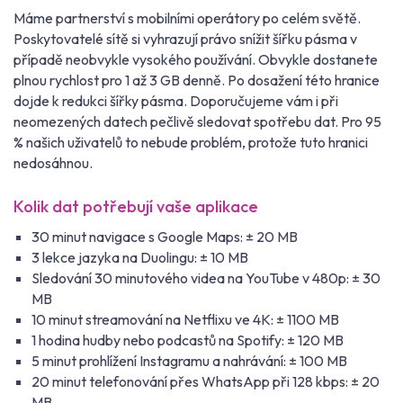
Máme partnerství s mobilními operátory po celém světě.
Poskytovatelé sítě si vyhrazují právo snížit šířku pásma v
případě neobvykle vysokého používání. Obvykle dostanete
plnou rychlost pro 1 až 3 GB denně. Po dosažení této hranice
dojde k redukci šířky pásma. Doporučujeme vám i při
neomezených datech pečlivě sledovat spotřebu dat. Pro 95
% našich uživatelů to nebude problém, protože tuto hranici
nedosáhnou.
Kolik dat potřebují vaše aplikace
30 minut navigace s Google Maps: ± 20 MB
3 lekce jazyka na Duolingu: ± 10 MB
Sledování 30 minutového videa na YouTube v 480p: ± 30
MB
10 minut streamování na Netflixu ve 4K: ± 1100 MB
1 hodina hudby nebo podcastů na Spotify: ± 120 MB
5 minut prohlížení Instagramu a nahrávání: ± 100 MB
20 minut telefonování přes WhatsApp při 128 kbps: ± 20
MB