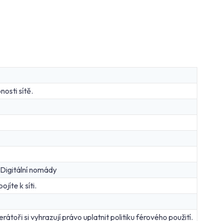
osti sítě.
 Digitální nomády
jíte k síti.
átoři si vyhrazují právo uplatnit politiku férového použití.