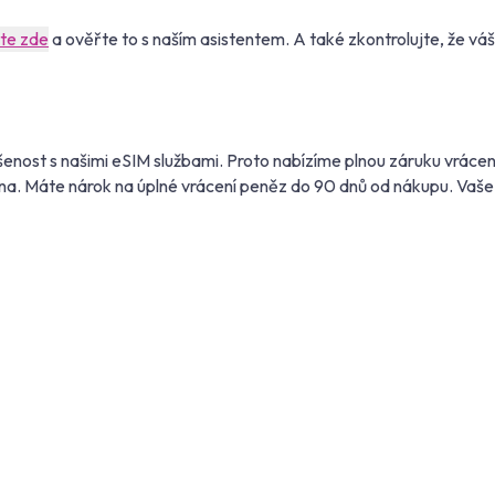
ěte zde
a ověřte to s naším asistentem. A také zkontrolujte, že vá
enost s našimi eSIM službami. Proto nabízíme plnou záruku vrácen
na. Máte nárok na úplné vrácení peněz do 90 dnů od nákupu. Vaše 