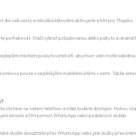
ní vaší cesty a několika kliknutími aktivujete eSIM pro Thajsko.
udete potřebovat. Stačí vybrat požadovanou délku pobytu a okamžit
jlepšími místními poskytovateli sítí, abychom vám mohli nabídnout
smlouvy pouze s nejsilnějšími mobilními sítěmi v zemi. Takže sims
ý?
karta zůstane ve vašem telefonu a stále budete dostupní. Mohou v
ipojení simsolo eSIM pomocí WhatsApp nebo podobných služeb.
aké skvěle dosažitelní přes WhatsApp nebo jiné služby přes inter