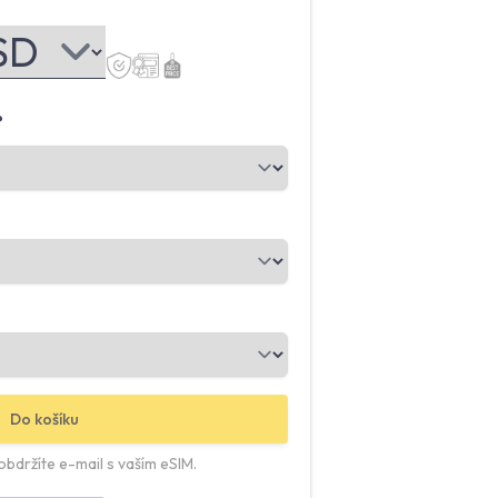
?
Do košíku
bdržíte e-mail s vaším eSIM.