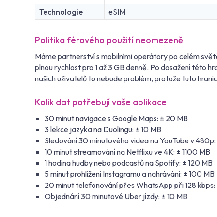
Technologie
eSIM
Politika férového použití neomezeně
Máme partnerství s mobilními operátory po celém světě
plnou rychlost pro 1 až 3 GB denně. Po dosažení této 
našich uživatelů to nebude problém, protože tuto hrani
Kolik dat potřebují vaše aplikace
30 minut navigace s Google Maps: ± 20 MB
3 lekce jazyka na Duolingu: ± 10 MB
Sledování 30 minutového videa na YouTube v 480p:
10 minut streamování na Netflixu ve 4K: ± 1100 MB
1 hodina hudby nebo podcastů na Spotify: ± 120 MB
5 minut prohlížení Instagramu a nahrávání: ± 100 MB
20 minut telefonování přes WhatsApp při 128 kbps:
Objednání 30 minutové Uber jízdy: ± 10 MB