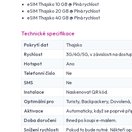
eSIM Thajsko 10 GB @ Plná rychlost
eSIM Thajsko 20 GB @ Plná rychlost
eSIM Thajsko 40 GB @ Plná rychlost
Technické specifikace
Pokrytí dat
Thajsko
Rychlost
3G/4G/5G, v závislosti na dostupn
Hotspot
Ano
Telefonní číslo
Ne
SMS
Ne
Instalace
Naskenovat QR kód.
Optimální pro
Turisty, Backpackery, Dovolená,
Aktivace
Automaticky, když se poprvé připo
Doba doručení
Ihned po koupi e-mailem.
Snížení rychlosti
Pokud to bude nutné. Někteří oper