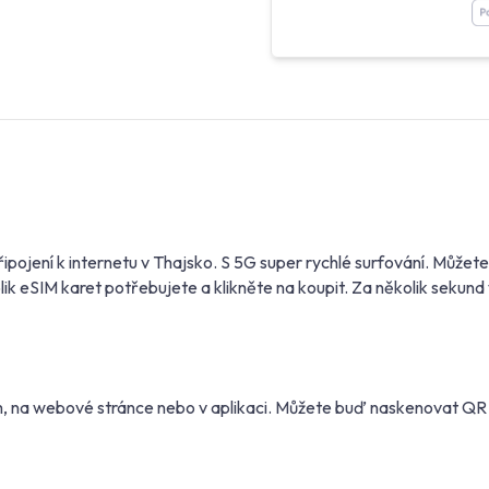
připojení k internetu v Thajsko. S 5G super rychlé surfování. Mů
ik eSIM karet potřebujete a klikněte na koupit. Za několik sekun
m, na webové stránce nebo v aplikaci. Můžete buď naskenovat Q