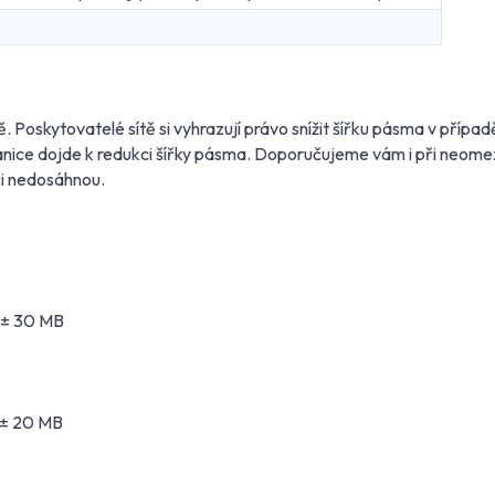
. Poskytovatelé sítě si vyhrazují právo snížit šířku pásma v příp
hranice dojde k redukci šířky pásma. Doporučujeme vám i při neom
ci nedosáhnou.
 ± 30 MB
 ± 20 MB