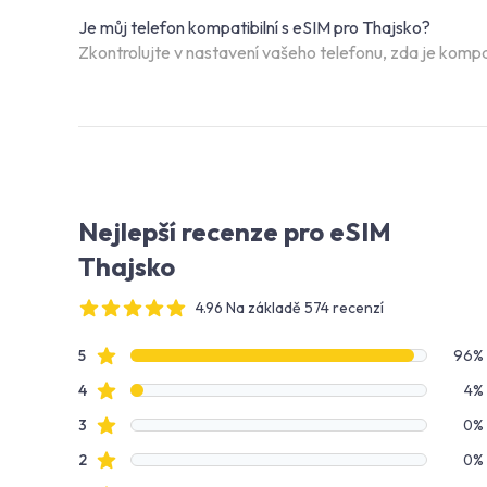
Je můj telefon kompatibilní s eSIM pro Thajsko?
Zkontrolujte v nastavení vašeho telefonu, zda je kompat
Nejlepší recenze pro eSIM
Thajsko
4.96 Na základě 574 recenzí
4 out of 5 stars
Data recenzí
Hodnocení hvězdami
5
96%
Hodnocení hvězdami
4
4%
Hodnocení hvězdami
3
0%
Hodnocení hvězdami
2
0%