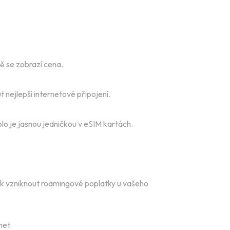
ě se zobrazí cena.
 nejlepší internetové připojení.
olo je jasnou jedničkou v eSIM kartách.
šak vzniknout roamingové poplatky u vašeho
net.