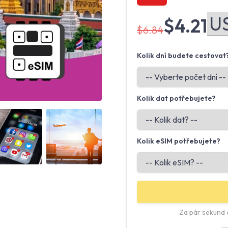
$4.21
$6.84
Kolik dní budete cestovat
Kolik dat potřebujete?
Angled view
Angled view
Kolik eSIM potřebujete?
Za pár sekund o