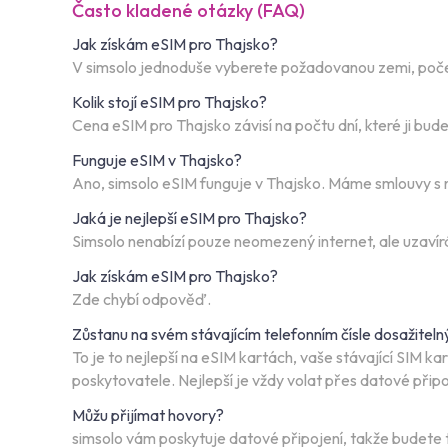
Často kladené otázky (FAQ)
Jak získám eSIM pro Thajsko?
V simsolo jednoduše vyberete požadovanou zemi, počet d
Kolik stojí eSIM pro Thajsko?
Cena eSIM pro Thajsko závisí na počtu dní, které ji b
Funguje eSIM v Thajsko?
Ano, simsolo eSIM funguje v Thajsko. Máme smlouvy s ne
Jaká je nejlepší eSIM pro Thajsko?
Simsolo nenabízí pouze neomezený internet, ale uzavírá 
Jak získám eSIM pro Thajsko?
Zde chybí odpověď.
Zůstanu na svém stávajícím telefonním čísle dosažiteln
To je to nejlepší na eSIM kartách, vaše stávající SIM 
poskytovatele. Nejlepší je vždy volat přes datové př
Můžu přijímat hovory?
simsolo vám poskytuje datové připojení, takže budete t