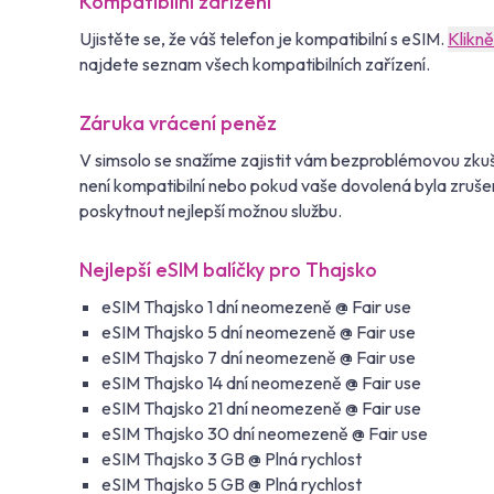
Kompatibilní zařízení
Ujistěte se, že váš telefon je kompatibilní s eSIM.
Klikn
najdete seznam všech kompatibilních zařízení.
Záruka vrácení peněz
V simsolo se snažíme zajistit vám bezproblémovou zkuš
není kompatibilní nebo pokud vaše dovolená byla zruše
poskytnout nejlepší možnou službu.
Nejlepší eSIM balíčky pro Thajsko
eSIM Thajsko 1 dní neomezeně @ Fair use
eSIM Thajsko 5 dní neomezeně @ Fair use
eSIM Thajsko 7 dní neomezeně @ Fair use
eSIM Thajsko 14 dní neomezeně @ Fair use
eSIM Thajsko 21 dní neomezeně @ Fair use
eSIM Thajsko 30 dní neomezeně @ Fair use
eSIM Thajsko 3 GB @ Plná rychlost
eSIM Thajsko 5 GB @ Plná rychlost