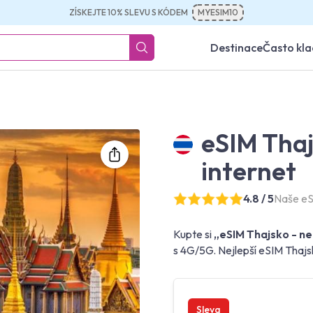
ZÍSKEJTE 10% SLEVU S KÓDEM
MYESIM10
Destinace
Často kl
eSIM Tha
internet
4.8 / 5
Naše eS
Kupte si
„eSIM Thajsko - ne
s 4G/5G. Nejlepší eSIM Thajs
Sleva