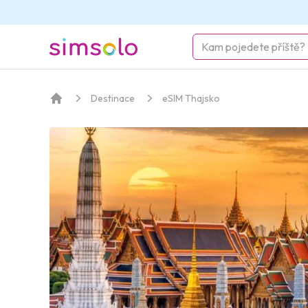
simsolo
Destinace
eSIM Thajsko
Domov