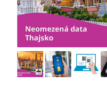
Angled view
Angled view
Angled view