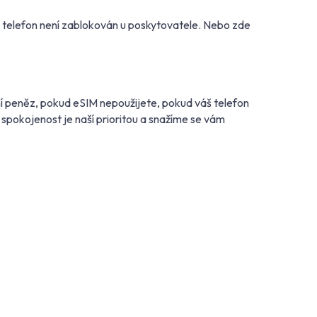
š telefon není zablokován u poskytovatele. Nebo zde
í peněz, pokud eSIM nepoužijete, pokud váš telefon
spokojenost je naší prioritou a snažíme se vám