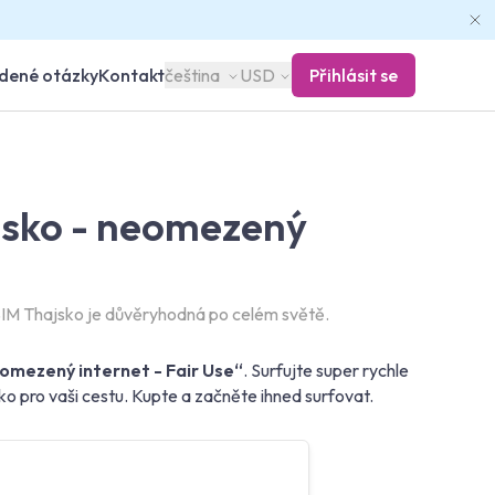
adené otázky
Kontakt
čeština
USD
Přihlásit se
jsko - neomezený
IM Thajsko je důvěryhodná po celém světě.
omezený internet - Fair Use“
. Surfujte super rychle
ko pro vaši cestu. Kupte a začněte ihned surfovat.