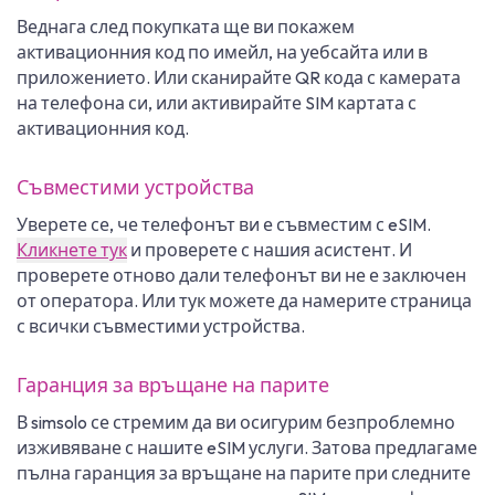
Веднага след покупката ще ви покажем
активационния код по имейл, на уебсайта или в
приложението. Или сканирайте QR кода с камерата
на телефона си, или активирайте SIM картата с
активационния код.
Съвместими устройства
Уверете се, че телефонът ви е съвместим с eSIM.
Кликнете тук
и проверете с нашия асистент. И
проверете отново дали телефонът ви не е заключен
от оператора. Или тук можете да намерите страница
с всички съвместими устройства.
Гаранция за връщане на парите
В simsolo се стремим да ви осигурим безпроблемно
изживяване с нашите eSIM услуги. Затова предлагаме
пълна гаранция за връщане на парите при следните