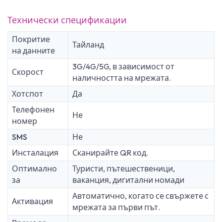
Технически спецификации
Покритие
Тайланд
на данните
3G/4G/5G, в зависимост от
Скорост
наличността на мрежата.
Хотспот
Да
Телефонен
Не
номер
SMS
Не
Инсталация
Сканирайте QR код.
Оптимално
Туристи, пътешественици,
за
ваканция, дигитални номади
Автоматично, когато се свържете с
Активация
мрежата за първи път.