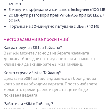
120 MB
5 минути сърфиране и качване в Instagram: ± 100 MB
20 минути разговори през WhatsApp при 128 kbps: ±
20 MB
Поръчка на 30-минутно пътуване с Uber: ± 10 MB
Често задавани въпроси (ЧЗВ)
Как да получа eSIM за Тайланд?
В simsolo можете лесно да изберете желаната
държава, броя дни на пътуването си и с няколко
кликвания да активирате eSIM за Тайланд.
Колко струва eSIM за Тайланд?
Цената на eSIM за Тайланд зависи от броя дни, за
които ви е необходима картата. Просто изберете
желаното времетраене и цената ще ви бъде
показана веднага.
Работи ли eSIM в Тайланд?