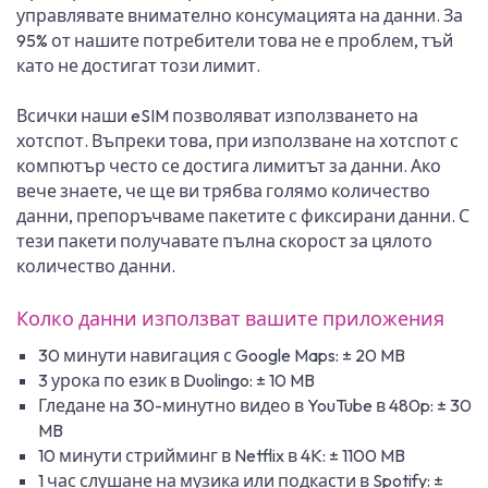
управлявате внимателно консумацията на данни. За
95% от нашите потребители това не е проблем, тъй
като не достигат този лимит.
Всички наши eSIM позволяват използването на
хотспот. Въпреки това, при използване на хотспот с
компютър често се достига лимитът за данни. Ако
вече знаете, че ще ви трябва голямо количество
данни, препоръчваме пакетите с фиксирани данни. С
тези пакети получавате пълна скорост за цялото
количество данни.
Колко данни използват вашите приложения
30 минути навигация с Google Maps: ± 20 MB
3 урока по език в Duolingo: ± 10 MB
Гледане на 30-минутно видео в YouTube в 480p: ± 30
MB
10 минути стрийминг в Netflix в 4K: ± 1100 MB
1 час слушане на музика или подкасти в Spotify: ±