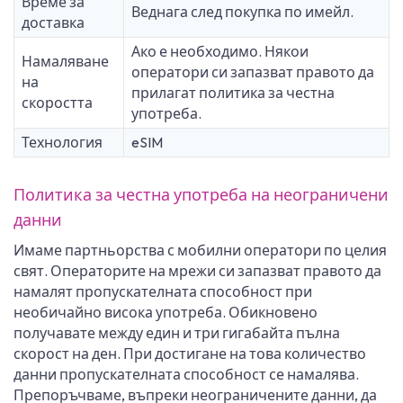
Време за
Веднага след покупка по имейл.
доставка
Ако е необходимо. Някои
Намаляване
оператори си запазват правото да
на
прилагат политика за честна
скоростта
употреба.
Технология
eSIM
Политика за честна употреба на неограничени
данни
Имаме партньорства с мобилни оператори по целия
свят. Операторите на мрежи си запазват правото да
намалят пропускателната способност при
необичайно висока употреба. Обикновено
получавате между един и три гигабайта пълна
скорост на ден. При достигане на това количество
данни пропускателната способност се намалява.
Препоръчваме, въпреки неограничените данни, да