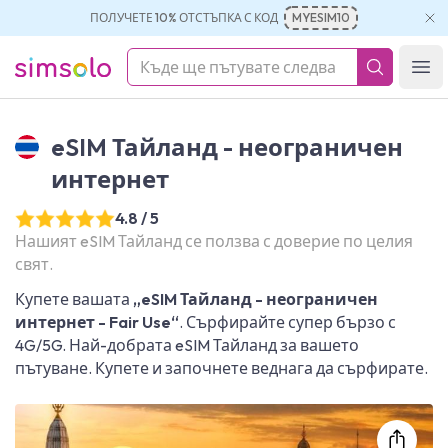
ПОЛУЧЕТЕ 10% ОТСТЪПКА С КОД
MYESIM10
simsolo
Ope
eSIM Тайланд - неограничен
интернет
4.8 / 5
Нашият eSIM Тайланд се ползва с доверие по целия
свят.
Купете вашата
„eSIM Тайланд - неограничен
интернет - Fair Use“
. Сърфирайте супер бързо с
4G/5G. Най-добрата eSIM Тайланд за вашето
пътуване. Купете и започнете веднага да сърфирате.