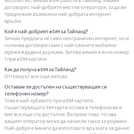
Абсолютно, simsolo eSIM работи в Тайланд. Имаме
договори с най-добрите местни оператори, за да ви
предложим възможно най-добрата интернет
връзка.
Кой е най-добрият eSIM за Тайланд?
Simsolo предлага не само неограничен интернет, но и
сключва договори само с най-силните мобилни
мрежи в дадена държава. Затова simsolo е ясно номер
1 при eSIM картите.
Как да получа eSIM за Тайланд?
Отговорът все още липсва.
Оставам ли достъпен на съществуващия си
телефонен номер?
Това е най-хубавото при eSIM картите,
съществуващата SIM карта остава в телефона ви и
вие все още сте достъпни. Въпреки това, тогава
вашият оператор може да начисли такси за роуминг.
Най-добре е винаги да използвате връзката за данни