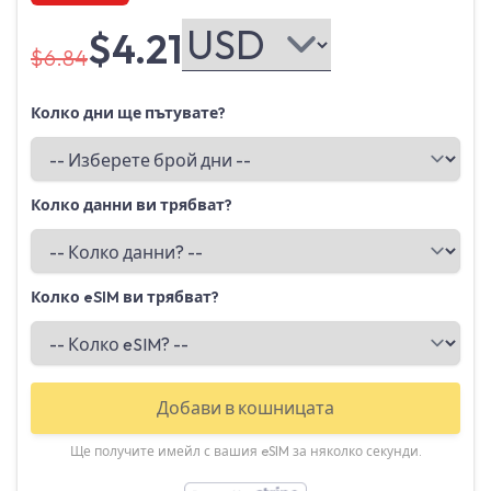
$4.21
$6.84
Колко дни ще пътувате?
Колко данни ви трябват?
Колко eSIM ви трябват?
Добави в кошницата
Ще получите имейл с вашия eSIM за няколко секунди.