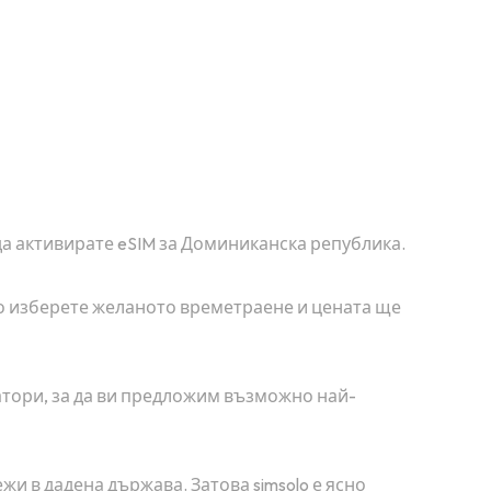
 да активирате eSIM за Доминиканска република.
то изберете желаното времетраене и цената ще
атори, за да ви предложим възможно най-
и в дадена държава. Затова simsolo е ясно