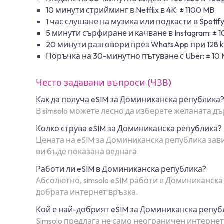
10 минути стрийминг в Netflix в 4K: ± 1100 MB
1 час слушане на музика или подкасти в Spotify
5 минути сърфиране и качване в Instagram: ± 
20 минути разговори през WhatsApp при 128 kb
Поръчка на 30-минутно пътуване с Uber: ± 10
Често задавани въпроси (ЧЗВ)
Как да получа eSIM за Доминиканска република
В simsolo можете лесно да изберете желаната д
Колко струва eSIM за Доминиканска република?
Цената на eSIM за Доминиканска република зави
ви бъде показана веднага.
Работи ли eSIM в Доминиканска република?
Абсолютно, simsolo eSIM работи в Доминиканск
добрата интернет връзка.
Кой е най-добрият eSIM за Доминиканска репуб
Simsolo предлага не само неограничен интернет