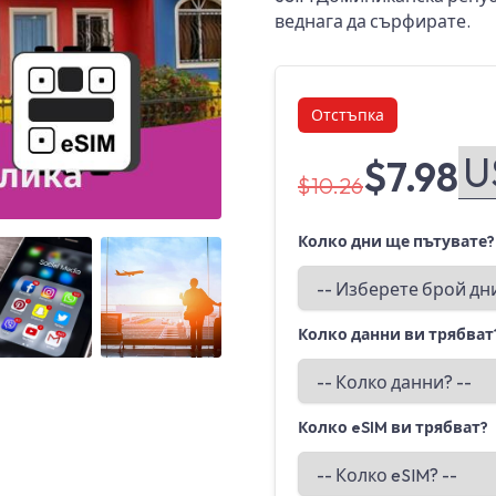
веднага да сърфирате.
Отстъпка
$7.98
$10.26
Колко дни ще пътувате?
Angled view
Angled view
Колко данни ви трябват
Колко eSIM ви трябват?