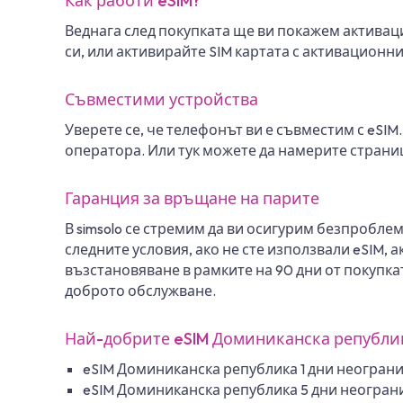
Как работи eSIM?
Веднага след покупката ще ви покажем активац
си, или активирайте SIM картата с активационни
Съвместими устройства
Уверете се, че телефонът ви е съвместим с eSIM
оператора. Или тук можете да намерите страни
Гаранция за връщане на парите
В simsolo се стремим да ви осигурим безпробле
следните условия, ако не сте използвали eSIM, 
възстановяване в рамките на 90 дни от покупк
доброто обслужване.
Най-добрите eSIM Доминиканска републи
eSIM Доминиканска република 1 дни неогранич
eSIM Доминиканска република 5 дни неограни