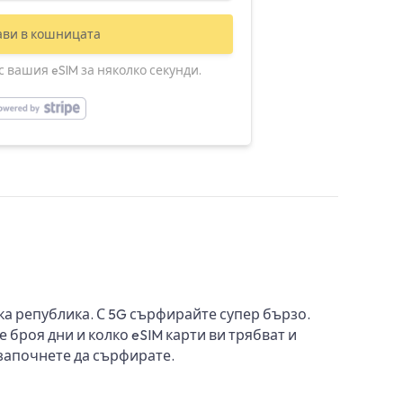
ави в кошницата
 вашия eSIM за няколко секунди.
ка република. С 5G сърфирайте супер бързо.
 броя дни и колко eSIM карти ви трябват и
 започнете да сърфирате.