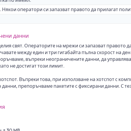
. Някои оператори си запазват правото да прилагат поли
ичени данни
лия свят. Операторите на мрежи си запазват правото д
авате между един и три гигабайта пълна скорост на ден.
оръчваме, въпреки неограничените данни, да управлява
ато не достигат този лимит.
отспот. Въпреки това, при използване на хотспот с комп
о данни, препоръчваме пакетите с фиксирани данни. С те
ия
: ± 30 MB