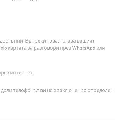
 достъпни. Въпреки това, тогава вашият
solo картата за разговори през WhatsApp или
през интернет.
е дали телефонът ви не е заключен за определен