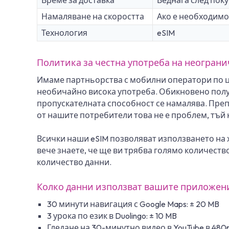
Намаляване на скоростта
Ако е необходимо
Технология
eSIM
Политика за честна употреба на неогран
Имаме партньорства с мобилни оператори по це
необичайно висока употреба. Обикновено получ
пропускателната способност се намалява. Преп
от нашите потребители това не е проблем, тъй к
Всички наши eSIM позволяват използването на х
вече знаете, че ще ви трябва голямо количеств
количество данни.
Колко данни използват вашите приложен
30 минути навигация с Google Maps: ± 20 MB
3 урока по език в Duolingo: ± 10 MB
Гледане на 30-минутно видео в YouTube в 480p