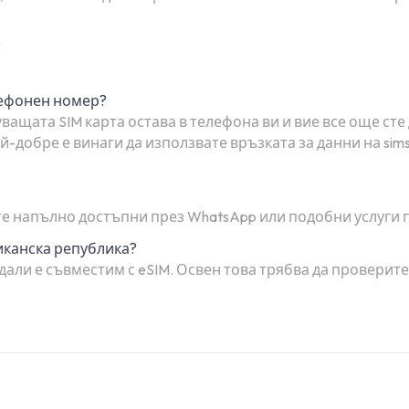
?
лефонен номер?
ващата SIM карта остава в телефона ви и вие все още сте
-добре е винаги да използвате връзката за данни на sim
 сте напълно достъпни през WhatsApp или подобни услуги 
иканска република?
дали е съвместим с eSIM. Освен това трябва да проверит