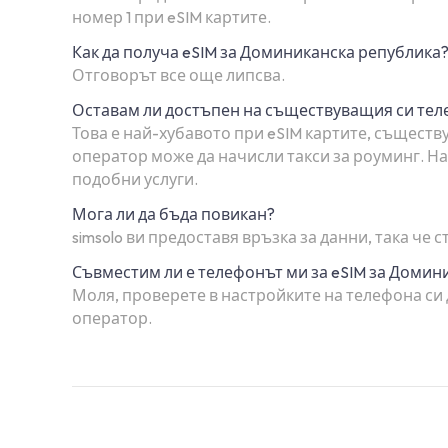
номер 1 при eSIM картите.
Как да получа eSIM за Доминиканска република
Отговорът все още липсва.
Оставам ли достъпен на съществуващия си те
Това е най-хубавото при eSIM картите, съществу
оператор може да начисли такси за роуминг. Най
подобни услуги.
Мога ли да бъда повикан?
simsolo ви предоставя връзка за данни, така че
Съвместим ли е телефонът ми за eSIM за Домин
Моля, проверете в настройките на телефона си 
оператор.