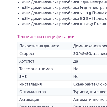
eSIM Доминиканска република 7 дни неограни
eSIM Доминиканска република 14 дни неограни
eSIM Доминиканска република 3 GB @ Пълна 
eSIM Доминиканска република 5 GB @ Пълна 
eSIM Доминиканска република 10 GB @ Пълна
Технически спецификации
Покритие на данните
Доминиканска ре
Скорост
3G/4G/5G, в зави
Хотспот
Да
Телефонен номер
Не
SMS
Не
Инсталация
Сканирайте QR ко
Оптимално за
Туристи, пътешес
Активация
Автоматично, кога
Време за доставка
Веднага след поку