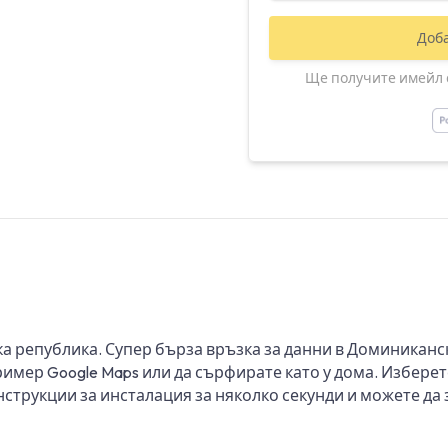
Доб
Ще получите имейл с
а република. Супер бърза връзка за данни в Доминиканс
имер Google Maps или да сърфирате като у дома. Изберете
нструкции за инсталация за няколко секунди и можете да