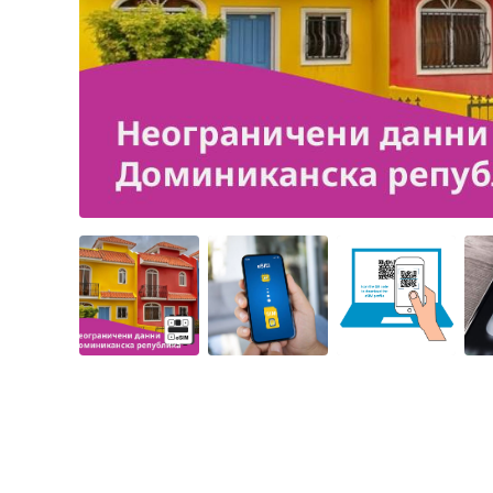
Angled view
Angled view
Angled view