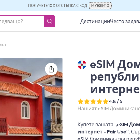
ПОЛУЧЕТЕ 10% ОТСТЪПКА С КОД
MYESIM10
Дестинации
Често зада
ика
eSIM До
републи
интерне
4.8 / 5
Нашият eSIM Доминиканск
Купете вашата
„eSIM До
интернет - Fair Use“
. Съ
eSIM Доминиканска репуб