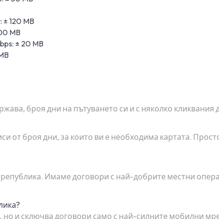
: ± 120 MB
100 MB
ps: ± 20 MB
 MB
?
ържава, броя дни на пътуването си и с няколко кликвания
си от броя дни, за които ви е необходима картата. Прос
а република. Имаме договори с най-добрите местни опер
лика?
, но и сключва договори само с най-силните мобилни мреж