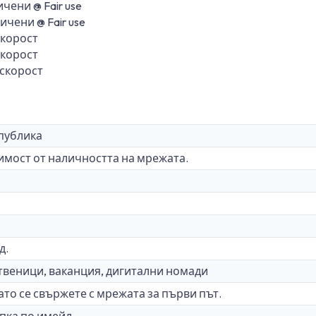
чени @ Fair use
чени @ Fair use
скорост
скорост
 скорост
публика
симост от наличността на мрежата.
д.
твеници, ваканция, дигитални номади
то се свържете с мрежата за първи път.
пка по имейл.