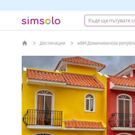
simsolo
Дестинации
eSIM Доминиканска републ
Начало