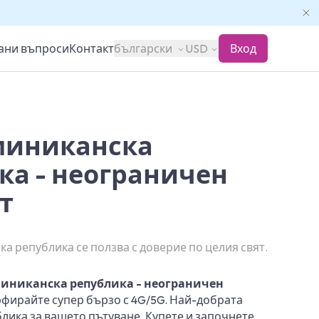
вани въпроси
Контакт
български
USD
Вход
миниканска
ка - неограничен
т
а република се ползва с доверие по целия свят.
миниканска република - неограничен
рфирайте супер бързо с 4G/5G. Най-добрата
лика за вашето пътуване. Купете и започнете