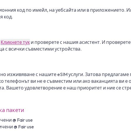
ионния код по имейл, на уебсайта или в приложението. И
я код.
.
Кликнете тук
и проверете с нашия асистент. И проверете
ца с всички съвместими устройства.
мно изживяване с нашите eSIM услуги. Затова предлагаме
ако телефонът ви не е съвместим или ако ваканцията ви е
ата. Вашето удовлетворение е наш приоритет и ние се с
ка пакети
ени @ Fair use
чени @ Fair use