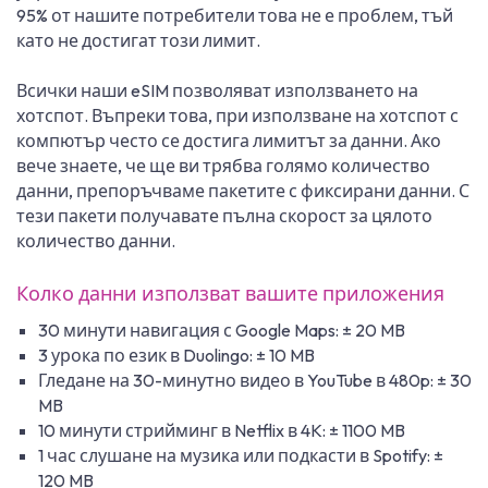
95% от нашите потребители това не е проблем, тъй
като не достигат този лимит.
Всички наши eSIM позволяват използването на
хотспот. Въпреки това, при използване на хотспот с
компютър често се достига лимитът за данни. Ако
вече знаете, че ще ви трябва голямо количество
данни, препоръчваме пакетите с фиксирани данни. С
тези пакети получавате пълна скорост за цялото
количество данни.
Колко данни използват вашите приложения
30 минути навигация с Google Maps: ± 20 MB
3 урока по език в Duolingo: ± 10 MB
Гледане на 30-минутно видео в YouTube в 480p: ± 30
MB
10 минути стрийминг в Netflix в 4K: ± 1100 MB
1 час слушане на музика или подкасти в Spotify: ±
120 MB