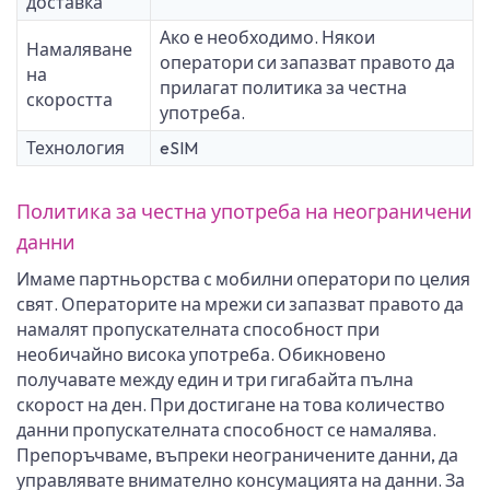
доставка
Ако е необходимо. Някои
Намаляване
оператори си запазват правото да
на
прилагат политика за честна
скоростта
употреба.
Технология
eSIM
Политика за честна употреба на неограничени
данни
Имаме партньорства с мобилни оператори по целия
свят. Операторите на мрежи си запазват правото да
намалят пропускателната способност при
необичайно висока употреба. Обикновено
получавате между един и три гигабайта пълна
скорост на ден. При достигане на това количество
данни пропускателната способност се намалява.
Препоръчваме, въпреки неограничените данни, да
управлявате внимателно консумацията на данни. За