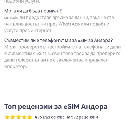
подобни услуги.
Мога ли да бъда повикан?
simsolo ви предоставя връзка за данни, така че сте
напълно достъпни през WhatsApp или подобни
услуги през интернет.
Съвместим ли е телефонът ми за eSIM за Андора?
Моля, проверете в настройките на телефона си дали
е съвместим с eSIM. Освен това трябва да проверите
дали телефонът ви не е заключен за определен
оператор.
Топ рецензии за eSIM Андора
4.96 Въз основа на 572 рецензии
4 out of 5 stars