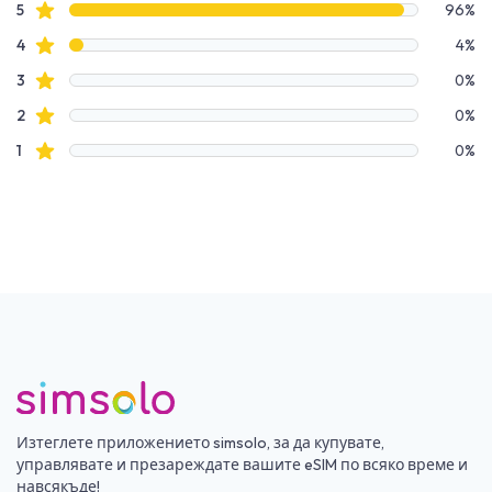
Данни за рецензии
Звездни рецензии
5
96%
Звездни рецензии
4
4%
Звездни рецензии
3
0%
Звездни рецензии
2
0%
Звездни рецензии
1
0%
Изтеглете приложението simsolo, за да купувате,
управлявате и презареждате вашите eSIM по всяко време и
навсякъде!