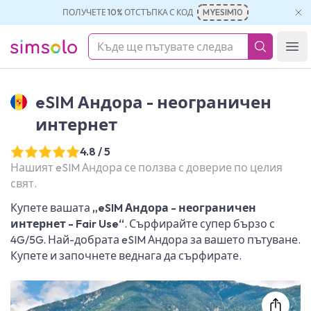
ПОЛУЧЕТЕ 10% ОТСТЪПКА С КОД
MYESIM10
simsolo
Ope
eSIM Андора - неограничен
интернет
4.8 / 5
Нашият eSIM Андора се ползва с доверие по целия
свят.
Купете вашата
„eSIM Андора - неограничен
интернет - Fair Use“
. Сърфирайте супер бързо с
4G/5G. Най-добрата eSIM Андора за вашето пътуване.
Купете и започнете веднага да сърфирате.