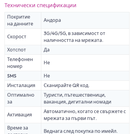
Технически спецификации
Покритие
Андора
на данните
3G/4G/5G, в зависимост от
Скорост
наличността на мрежата.
Хотспот
Да
Телефонен
Не
номер
SMS
Не
Инсталация
Сканирайте QR код.
Оптимално
Туристи, пътешественици,
за
ваканция, дигитални номади
Автоматично, когато се свържете с
Активация
мрежата за първи път.
Време за
Веднага след покупка по имейл.