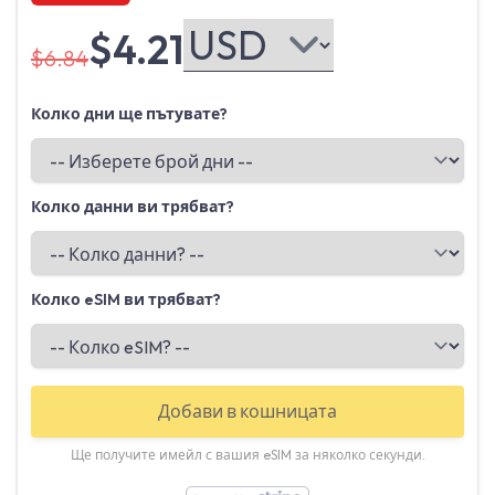
$4.21
$6.84
Колко дни ще пътувате?
Колко данни ви трябват?
Колко eSIM ви трябват?
Добави в кошницата
Ще получите имейл с вашия eSIM за няколко секунди.