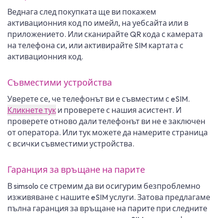
Веднага след покупката ще ви покажем
активационния код по имейл, на уебсайта или в
приложението. Или сканирайте QR кода с камерата
на телефона си, или активирайте SIM картата с
активационния код.
Съвместими устройства
Уверете се, че телефонът ви е съвместим с eSIM.
Кликнете тук
и проверете с нашия асистент. И
проверете отново дали телефонът ви не е заключен
от оператора. Или тук можете да намерите страница
с всички съвместими устройства.
Гаранция за връщане на парите
В simsolo се стремим да ви осигурим безпроблемно
изживяване с нашите eSIM услуги. Затова предлагаме
пълна гаранция за връщане на парите при следните