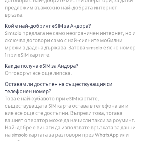
договори с най-добрите местни оператори, за да ви
предложим възможно най-добрата интернет
връзка.
Кой е най-добрият eSIM за Андора?
Simsolo предлага не само неограничен интернет, но и
сключва договори само с най-силните мобилни
мрежи в дадена държава. Затова simsolo е ясно номер
1 при eSIM картите.
Как да получа eSIM за Андора?
Отговорът все още липсва.
Оставам ли достъпен на съществуващия си
телефонен номер?
Това е най-хубавото при eSIM картите,
съществуващата SIM карта остава в телефона ви и
вие все още сте достъпни. Въпреки това, тогава
вашият оператор може да начисли такси за роуминг.
Най-добре е винаги да използвате връзката за данни
на simsolo картата за разговори през WhatsApp или