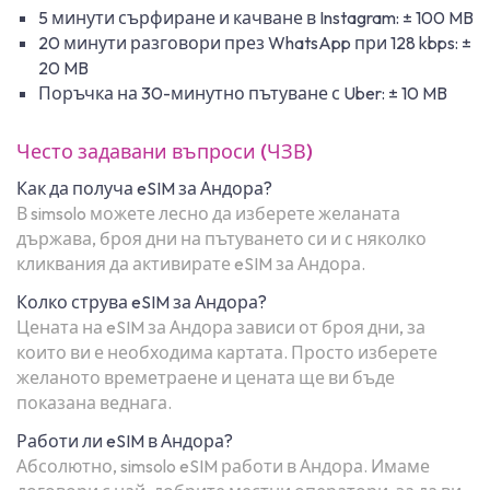
5 минути сърфиране и качване в Instagram: ± 100 MB
20 минути разговори през WhatsApp при 128 kbps: ±
20 MB
Поръчка на 30-минутно пътуване с Uber: ± 10 MB
Често задавани въпроси (ЧЗВ)
Как да получа eSIM за Андора?
В simsolo можете лесно да изберете желаната
държава, броя дни на пътуването си и с няколко
кликвания да активирате eSIM за Андора.
Колко струва eSIM за Андора?
Цената на eSIM за Андора зависи от броя дни, за
които ви е необходима картата. Просто изберете
желаното времетраене и цената ще ви бъде
показана веднага.
Работи ли eSIM в Андора?
Абсолютно, simsolo eSIM работи в Андора. Имаме