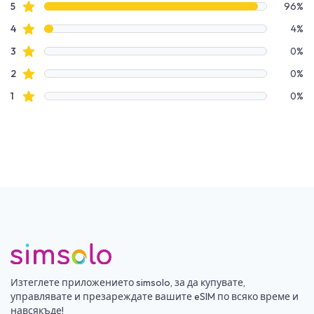
Данни за рецензии
Звездни рецензии
5
96%
Звездни рецензии
4
4%
Звездни рецензии
3
0%
Звездни рецензии
2
0%
Звездни рецензии
1
0%
Изтеглете приложението simsolo, за да купувате,
управлявате и презареждате вашите eSIM по всяко време и
навсякъде!