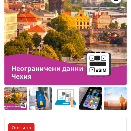
Angled view
Angled view
Angled view
Angled view
Angled 
Отстъпка