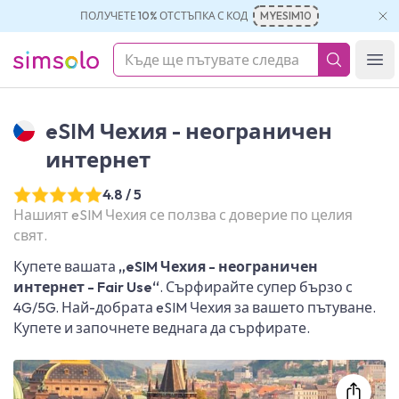
ПОЛУЧЕТЕ 10% ОТСТЪПКА С КОД
MYESIM10
simsolo
Ope
eSIM Чехия - неограничен
интернет
4.8 / 5
Нашият eSIM Чехия се ползва с доверие по целия
свят.
Купете вашата
„eSIM Чехия - неограничен
интернет - Fair Use“
. Сърфирайте супер бързо с
4G/5G. Най-добрата eSIM Чехия за вашето пътуване.
Купете и започнете веднага да сърфирате.