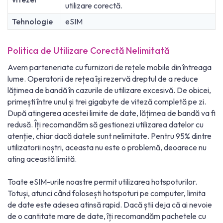
utilizare corectă.
Tehnologie
eSIM
Politica de Utilizare Corectă Nelimitată
Avem parteneriate cu furnizori de rețele mobile din întreaga
lume. Operatorii de rețea își rezervă dreptul de a reduce
lățimea de bandă în cazurile de utilizare excesivă. De obicei,
primești între unul și trei gigabyte de viteză completă pe zi.
După atingerea acestei limite de date, lățimea de bandă va fi
redusă. Îți recomandăm să gestionezi utilizarea datelor cu
atenție, chiar dacă datele sunt nelimitate. Pentru 95% dintre
utilizatorii noștri, aceasta nu este o problemă, deoarece nu
ating această limită.
Toate eSIM-urile noastre permit utilizarea hotspoturilor.
Totuși, atunci când folosești hotspoturi pe computer, limita
de date este adesea atinsă rapid. Dacă știi deja că ai nevoie
de o cantitate mare de date, îți recomandăm pachetele cu