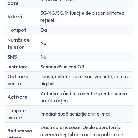
date
3G/4G/5G, în funcție de disponibilitatea
Viteză
rețelei.
Hotspot
Da
Număr de
Nu
telefon
SMS
Nu
Instalare
Scanează un cod QR.
Optimizat
Turisti, călători cu rucsac, vacanță, nomazi
pentru
digitali
Automat când te conectezi pentru prima
Activare
dată la rețea.
Timp de
Imediat după achiziție prin e-mail.
livrare
Dacă este necesar. Unele operatori își
Reducerea
rezervă dreptul de a aplica o politică de
vitezei