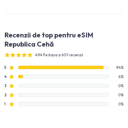
Recenzii de top pentru eSIM
Republica Cehă
4.94 Pe baza a 601 recenzii
4 out of 5 stars
Date recenzie
recenzii cu stele
5
94%
recenzii cu stele
4
6%
recenzii cu stele
3
0%
recenzii cu stele
2
0%
recenzii cu stele
1
0%