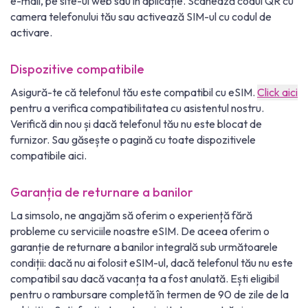
e-mail, pe site-ul web sau în aplicație. Scanează codul QR cu
camera telefonului tău sau activează SIM-ul cu codul de
activare.
Dispozitive compatibile
Asigură-te că telefonul tău este compatibil cu eSIM.
Click aici
pentru a verifica compatibilitatea cu asistentul nostru.
Verifică din nou și dacă telefonul tău nu este blocat de
furnizor. Sau găsește o pagină cu toate dispozitivele
compatibile aici.
Garanția de returnare a banilor
La simsolo, ne angajăm să oferim o experiență fără
probleme cu serviciile noastre eSIM. De aceea oferim o
garanție de returnare a banilor integrală sub următoarele
condiții: dacă nu ai folosit eSIM-ul, dacă telefonul tău nu este
compatibil sau dacă vacanța ta a fost anulată. Ești eligibil
pentru o rambursare completă în termen de 90 de zile de la