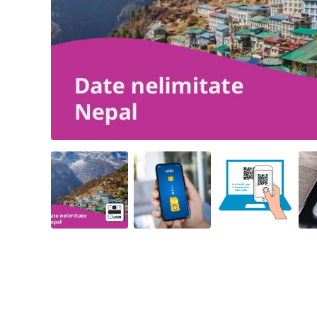
Angled view
Angled view
Angled view