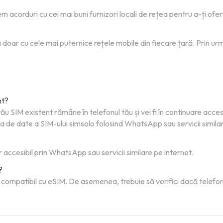
 acorduri cu cei mai buni furnizori locali de rețea pentru a-ți ofer
 doar cu cele mai puternice rețele mobile din fiecare țară. Prin ur
nt?
ău SIM existent rămâne în telefonul tău și vei fi în continuare acce
nea de date a SIM-ului simsolo folosind WhatsApp sau servicii simila
r accesibil prin WhatsApp sau servicii similare pe internet.
?
te compatibil cu eSIM. De asemenea, trebuie să verifici dacă telefon