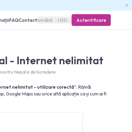
nații
FAQ
Contact
română
USD
Autentificare
l - Internet nelimitat
nostru Nepal e de încredere
ernet nelimitat - utilizare corectă
”. Rămâi
 Google Maps sau orice altă aplicație ca și cum ai fi