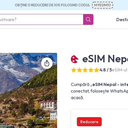
OBȚINE O REDUCERE DE 10% FOLOSIND CODUL
MYESIM10
Desti
eSIM Nepa
4.8 / 5
eSIM-ul 
Cumpără „
eSIM Nepal - int
conectat, folosește WhatsApp,
acasă.
Reducere