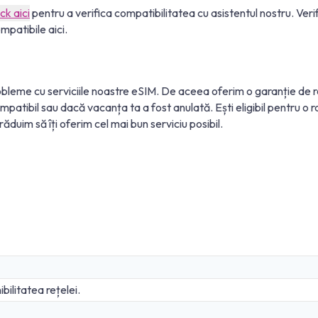
ick aici
pentru a verifica compatibilitatea cu asistentul nostru. Veri
mpatibile aici.
leme cu serviciile noastre eSIM. De aceea oferim o garanție de re
ompatibil sau dacă vacanța ta a fost anulată. Ești eligibil pentru 
răduim să îți oferim cel mai bun serviciu posibil.
bilitatea rețelei.