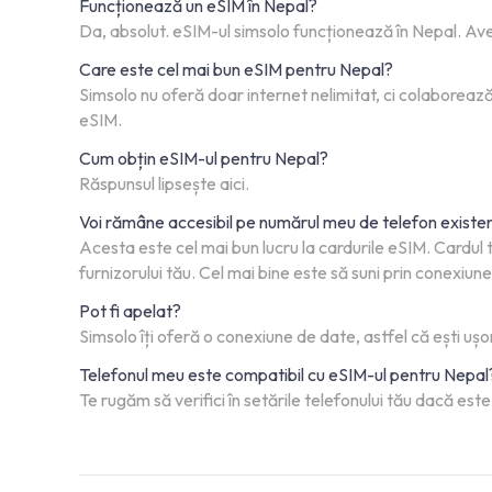
Funcționează un eSIM în Nepal?
Da, absolut. eSIM-ul simsolo funcționează în Nepal. Avem
Care este cel mai bun eSIM pentru Nepal?
Simsolo nu oferă doar internet nelimitat, ci colaborează
eSIM.
Cum obțin eSIM-ul pentru Nepal?
Răspunsul lipsește aici.
Voi rămâne accesibil pe numărul meu de telefon existe
Acesta este cel mai bun lucru la cardurile eSIM. Cardul t
furnizorului tău. Cel mai bine este să suni prin conexiu
Pot fi apelat?
Simsolo îți oferă o conexiune de date, astfel că ești ușo
Telefonul meu este compatibil cu eSIM-ul pentru Nepal
Te rugăm să verifici în setările telefonului tău dacă es