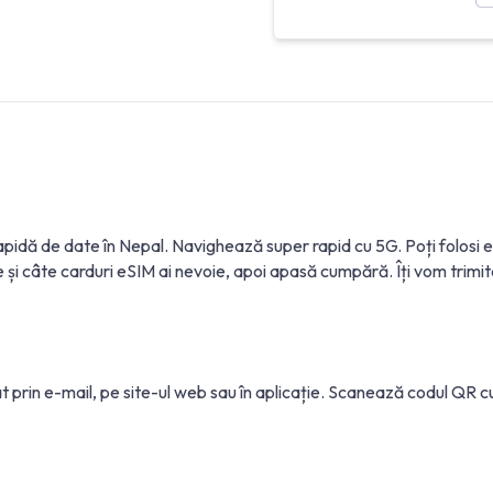
 rapidă de date în Nepal. Navighează super rapid cu 5G. Poți fol
și câte carduri eSIM ai nevoie, apoi apasă cumpără. Îți vom trimite 
at prin e-mail, pe site-ul web sau în aplicație. Scanează codul QR 