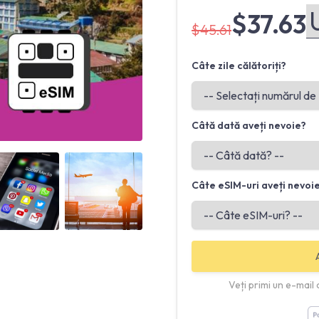
$37.63
$45.61
Câte zile călătoriți?
Câtă dată aveți nevoie?
Angled view
Angled view
Câte eSIM-uri aveți nevoi
Veți primi un e-mail