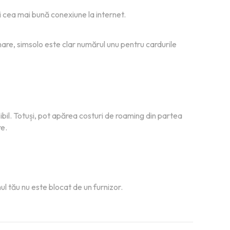
i cea mai bună conexiune la internet.
mare, simsolo este clar numărul unu pentru cardurile
sibil. Totuși, pot apărea costuri de roaming din partea
re.
ul tău nu este blocat de un furnizor.