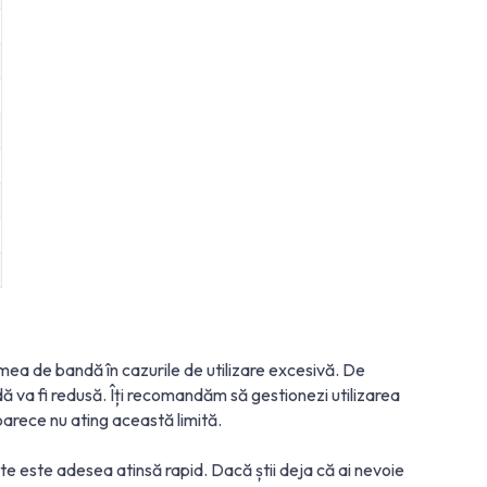
imea de bandă în cazurile de utilizare excesivă. De
dă va fi redusă. Îți recomandăm să gestionezi utilizarea
oarece nu ating această limită.
te este adesea atinsă rapid. Dacă știi deja că ai nevoie