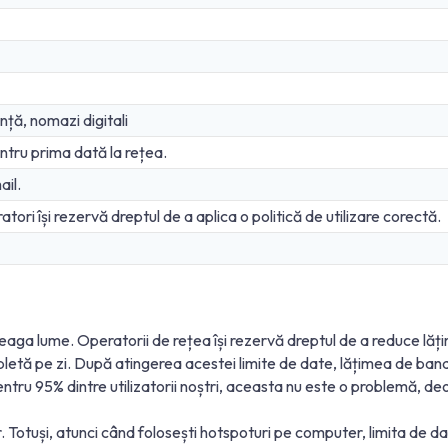
anță, nomazi digitali
tru prima dată la rețea.
ail.
ori își rezervă dreptul de a aplica o politică de utilizare corectă.
eaga lume. Operatorii de rețea își rezervă dreptul de a reduce lăț
ompletă pe zi. După atingerea acestei limite de date, lățimea de ban
entru 95% dintre utilizatorii noștri, aceasta nu este o problemă, de
. Totuși, atunci când folosești hotspoturi pe computer, limita de da