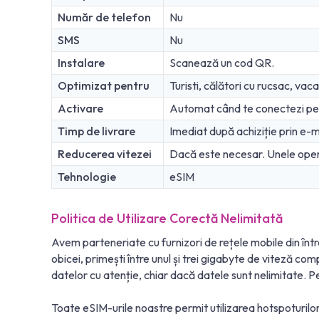
Număr de telefon
Nu
SMS
Nu
Instalare
Scanează un cod QR.
Optimizat pentru
Turisti, călători cu rucsac, vac
Activare
Automat când te conectezi pen
Timp de livrare
Imediat după achiziție prin e-m
Reducerea vitezei
Dacă este necesar. Unele operat
Tehnologie
eSIM
Politica de Utilizare Corectă Nelimitată
Avem parteneriate cu furnizori de rețele mobile din într
obicei, primești între unul și trei gigabyte de viteză c
datelor cu atenție, chiar dacă datele sunt nelimitate. P
Toate eSIM-urile noastre permit utilizarea hotspoturilor