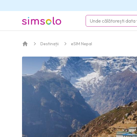
simsolo
Destinații
eSIM Nepal
Acasă