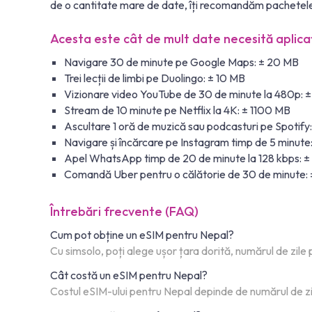
de o cantitate mare de date, îți recomandăm pachetele
Acesta este cât de mult date necesită aplicaț
Navigare 30 de minute pe Google Maps: ± 20 MB
Trei lecții de limbi pe Duolingo: ± 10 MB
Vizionare video YouTube de 30 de minute la 480p: 
Stream de 10 minute pe Netflix la 4K: ± 1100 MB
Ascultare 1 oră de muzică sau podcasturi pe Spotify
Navigare și încărcare pe Instagram timp de 5 minute
Apel WhatsApp timp de 20 de minute la 128 kbps: 
Comandă Uber pentru o călătorie de 30 de minute:
Întrebări frecvente (FAQ)
Cum pot obține un eSIM pentru Nepal?
Cu simsolo, poți alege ușor țara dorită, numărul de zile 
Cât costă un eSIM pentru Nepal?
Costul eSIM-ului pentru Nepal depinde de numărul de zile