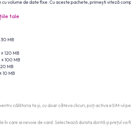
 cu volume de date fixe. Cu aceste pachete, primești viteză comp
iile tale
± 30 MB
: ± 120 MB
: ± 100 MB
± 20 MB
 ± 10 MB
pentru călătoria ta și, cu doar câteva clicuri, poți activa eSIM-ul p
 în care ai nevoie de card. Selectează durata dorită și prețul va fi