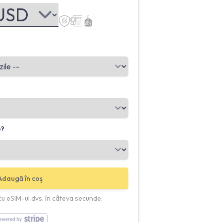
e?
Adaugă în coș
 cu eSIM-ul dvs. în câteva secunde.