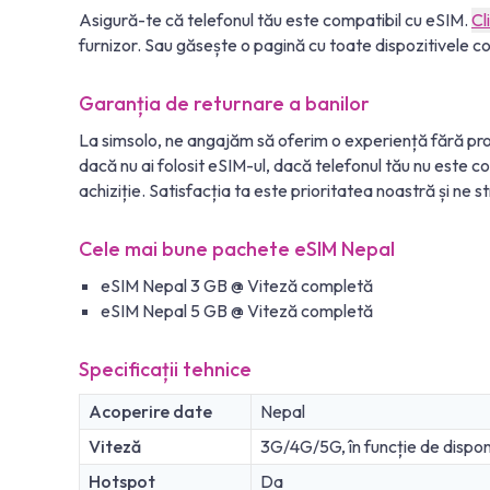
Asigură-te că telefonul tău este compatibil cu eSIM.
Cl
furnizor. Sau găsește o pagină cu toate dispozitivele co
Garanția de returnare a banilor
La simsolo, ne angajăm să oferim o experiență fără prob
dacă nu ai folosit eSIM-ul, dacă telefonul tău nu este c
achiziție. Satisfacția ta este prioritatea noastră și ne st
Cele mai bune pachete eSIM Nepal
eSIM Nepal 3 GB @ Viteză completă
eSIM Nepal 5 GB @ Viteză completă
Specificații tehnice
Acoperire date
Nepal
Viteză
3G/4G/5G, în funcție de disponi
Hotspot
Da