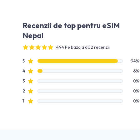
Recenzii de top pentru eSIM
Nepal
4.94 Pe baza a 602 recenzii
4 out of 5 stars
Date recenzie
recenzii cu stele
5
94%
recenzii cu stele
4
6%
recenzii cu stele
3
0%
recenzii cu stele
2
0%
recenzii cu stele
1
0%