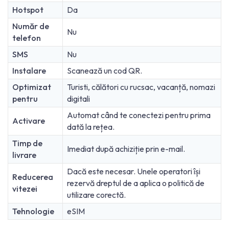
Hotspot
Da
Număr de
Nu
telefon
SMS
Nu
Instalare
Scanează un cod QR.
Optimizat
Turisti, călători cu rucsac, vacanță, nomazi
pentru
digitali
Automat când te conectezi pentru prima
Activare
dată la rețea.
Timp de
Imediat după achiziție prin e-mail.
livrare
Dacă este necesar. Unele operatori își
Reducerea
rezervă dreptul de a aplica o politică de
vitezei
utilizare corectă.
Tehnologie
eSIM