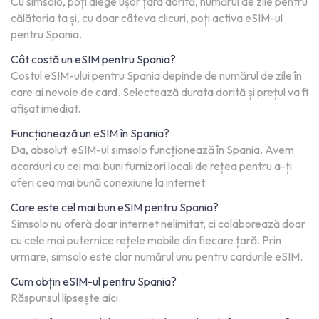
Cu simsolo, poți alege ușor țara dorită, numărul de zile pentru
călătoria ta și, cu doar câteva clicuri, poți activa eSIM-ul
pentru Spania.
Cât costă un eSIM pentru Spania?
Costul eSIM-ului pentru Spania depinde de numărul de zile în
care ai nevoie de card. Selectează durata dorită și prețul va fi
afișat imediat.
Funcționează un eSIM în Spania?
Da, absolut. eSIM-ul simsolo funcționează în Spania. Avem
acorduri cu cei mai buni furnizori locali de rețea pentru a-ți
oferi cea mai bună conexiune la internet.
Care este cel mai bun eSIM pentru Spania?
Simsolo nu oferă doar internet nelimitat, ci colaborează doar
cu cele mai puternice rețele mobile din fiecare țară. Prin
urmare, simsolo este clar numărul unu pentru cardurile eSIM.
Cum obțin eSIM-ul pentru Spania?
Răspunsul lipsește aici.