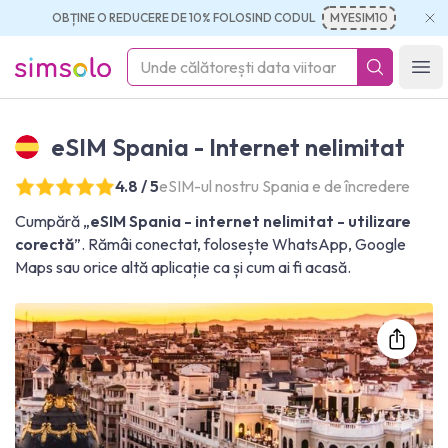
OBȚINE O REDUCERE DE 10% FOLOSIND CODUL
MYESIM10
simsolo
Ope
eSIM Spania - Internet nelimitat
4.8 / 5
eSIM-ul nostru Spania e de încredere
Cumpără „
eSIM Spania - internet nelimitat - utilizare
corectă
”. Rămâi conectat, folosește WhatsApp, Google
Maps sau orice altă aplicație ca și cum ai fi acasă.