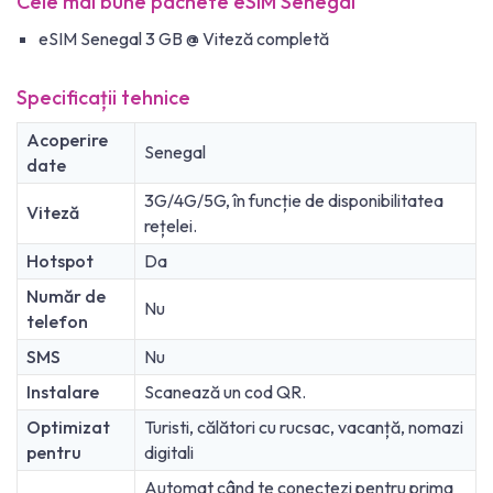
Cele mai bune pachete eSIM Senegal
eSIM Senegal 3 GB @ Viteză completă
Specificații tehnice
Acoperire
Senegal
date
3G/4G/5G, în funcție de disponibilitatea
Viteză
rețelei.
Hotspot
Da
Număr de
Nu
telefon
SMS
Nu
Instalare
Scanează un cod QR.
Optimizat
Turisti, călători cu rucsac, vacanță, nomazi
pentru
digitali
Automat când te conectezi pentru prima