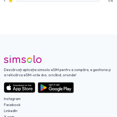
recenzii cu stele
1
0%
Descărcați aplicația simsolo eSIM pentru a cumpăra, a gestiona și
a reîncărca eSIM-urile dvs. oricând, oriunde!
Instagram
Facebook
LinkedIn
X.com