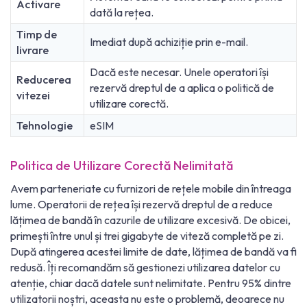
Activare
dată la rețea.
Timp de
Imediat după achiziție prin e-mail.
livrare
Dacă este necesar. Unele operatori își
Reducerea
rezervă dreptul de a aplica o politică de
vitezei
utilizare corectă.
Tehnologie
eSIM
Politica de Utilizare Corectă Nelimitată
Avem parteneriate cu furnizori de rețele mobile din întreaga
lume. Operatorii de rețea își rezervă dreptul de a reduce
lățimea de bandă în cazurile de utilizare excesivă. De obicei,
primești între unul și trei gigabyte de viteză completă pe zi.
După atingerea acestei limite de date, lățimea de bandă va fi
redusă. Îți recomandăm să gestionezi utilizarea datelor cu
atenție, chiar dacă datele sunt nelimitate. Pentru 95% dintre
utilizatorii noștri, aceasta nu este o problemă, deoarece nu