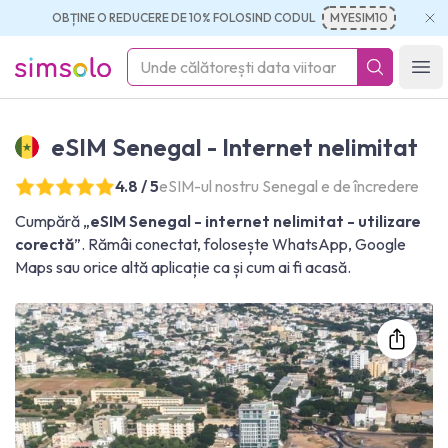
OBȚINE O REDUCERE DE 10% FOLOSIND CODUL
MYESIM10
simsolo
Ope
eSIM Senegal - Internet nelimitat
4.8 / 5
eSIM-ul nostru Senegal e de încredere
Cumpără „
eSIM Senegal - internet nelimitat - utilizare
corectă
”. Rămâi conectat, folosește WhatsApp, Google
Maps sau orice altă aplicație ca și cum ai fi acasă.