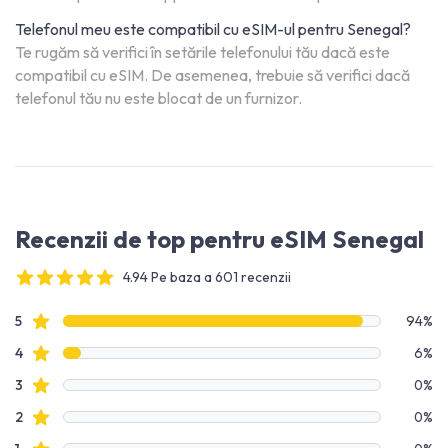
Telefonul meu este compatibil cu eSIM-ul pentru Senegal?
Te rugăm să verifici în setările telefonului tău dacă este
compatibil cu eSIM. De asemenea, trebuie să verifici dacă
telefonul tău nu este blocat de un furnizor.
Recenzii de top pentru eSIM Senegal
4.94 Pe baza a 601 recenzii
4 out of 5 stars
Date recenzie
recenzii cu stele
5
94%
recenzii cu stele
4
6%
recenzii cu stele
3
0%
recenzii cu stele
2
0%