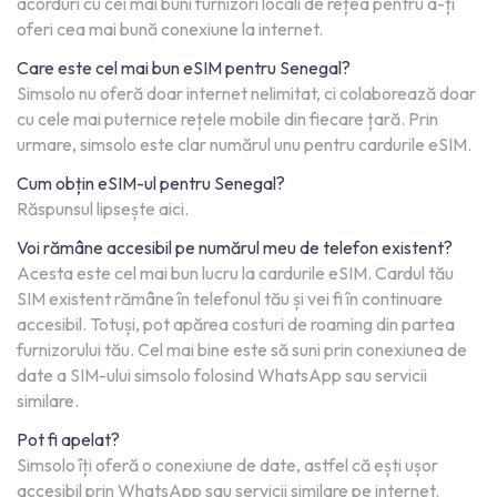
acorduri cu cei mai buni furnizori locali de rețea pentru a-ți
oferi cea mai bună conexiune la internet.
Care este cel mai bun eSIM pentru Senegal?
Simsolo nu oferă doar internet nelimitat, ci colaborează doar
cu cele mai puternice rețele mobile din fiecare țară. Prin
urmare, simsolo este clar numărul unu pentru cardurile eSIM.
Cum obțin eSIM-ul pentru Senegal?
Răspunsul lipsește aici.
Voi rămâne accesibil pe numărul meu de telefon existent?
Acesta este cel mai bun lucru la cardurile eSIM. Cardul tău
SIM existent rămâne în telefonul tău și vei fi în continuare
accesibil. Totuși, pot apărea costuri de roaming din partea
furnizorului tău. Cel mai bine este să suni prin conexiunea de
date a SIM-ului simsolo folosind WhatsApp sau servicii
similare.
Pot fi apelat?
Simsolo îți oferă o conexiune de date, astfel că ești ușor
accesibil prin WhatsApp sau servicii similare pe internet.