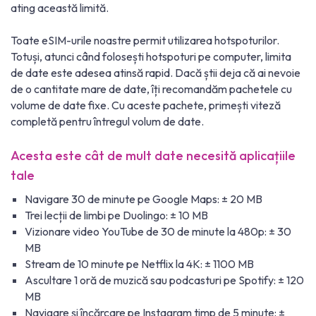
ating această limită.
Toate eSIM-urile noastre permit utilizarea hotspoturilor.
Totuși, atunci când folosești hotspoturi pe computer, limita
de date este adesea atinsă rapid. Dacă știi deja că ai nevoie
de o cantitate mare de date, îți recomandăm pachetele cu
volume de date fixe. Cu aceste pachete, primești viteză
completă pentru întregul volum de date.
Acesta este cât de mult date necesită aplicațiile
tale
Navigare 30 de minute pe Google Maps: ± 20 MB
Trei lecții de limbi pe Duolingo: ± 10 MB
Vizionare video YouTube de 30 de minute la 480p: ± 30
MB
Stream de 10 minute pe Netflix la 4K: ± 1100 MB
Ascultare 1 oră de muzică sau podcasturi pe Spotify: ± 120
MB
Navigare și încărcare pe Instagram timp de 5 minute: ±