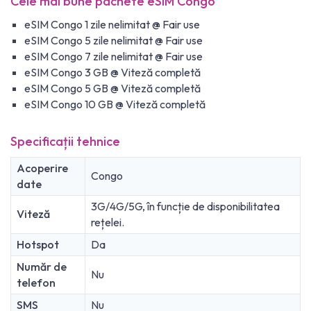
Cele mai bune pachete eSIM Congo
eSIM Congo 1 zile nelimitat @ Fair use
eSIM Congo 5 zile nelimitat @ Fair use
eSIM Congo 7 zile nelimitat @ Fair use
eSIM Congo 3 GB @ Viteză completă
eSIM Congo 5 GB @ Viteză completă
eSIM Congo 10 GB @ Viteză completă
Specificații tehnice
Acoperire
Congo
date
3G/4G/5G, în funcție de disponibilitatea
Viteză
rețelei.
Hotspot
Da
Număr de
Nu
telefon
SMS
Nu