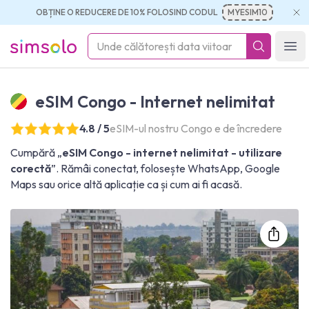
OBȚINE O REDUCERE DE 10% FOLOSIND CODUL
MYESIM10
simsolo
Ope
eSIM Congo - Internet nelimitat
4.8 / 5
eSIM-ul nostru Congo e de încredere
Cumpără „
eSIM Congo - internet nelimitat - utilizare
corectă
”. Rămâi conectat, folosește WhatsApp, Google
Maps sau orice altă aplicație ca și cum ai fi acasă.