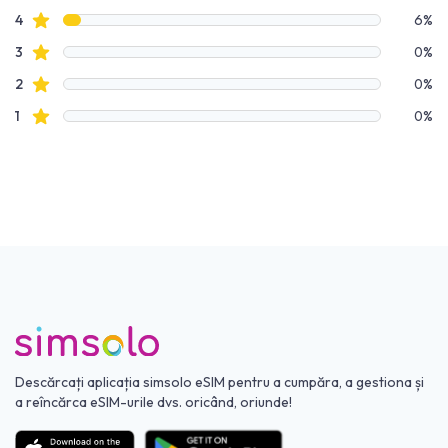
recenzii cu stele
4
6%
recenzii cu stele
3
0%
recenzii cu stele
2
0%
recenzii cu stele
1
0%
Descărcați aplicația simsolo eSIM pentru a cumpăra, a gestiona și
a reîncărca eSIM-urile dvs. oricând, oriunde!