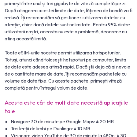
primești între unul și trei gigabyte de viteză completă pe zi.
După atingerea acestei limite de date, lățimea de bandă va fi
redusă. Îți recomandăm să gestionezi utilizarea datelor cu
atenție, chiar dacă datele sunt nelimitate. Pentru 95% dintre
utilizatorii noștri, aceasta nu este o problemă, deoarece nu
ating această limită.
Toate eSIM-urile noastre permit utilizarea hotspoturilor.
Totuși, atunci când folosești hotspoturi pe computer, limita
de date este adesea atinsă rapid. Dacă știi deja că ai nevoie
de o cantitate mare de date, îți recomandăm pachetele cu
volume de date fixe. Cu aceste pachete, primești viteză
completă pentru întregul volum de date.
Acesta este cât de mult date necesită aplicațiile
tale
Navigare 30 de minute pe Google Maps: ± 20 MB
Trei lecții de limbi pe Duolingo: ± 10 MB
Vizionare video YouTube de 30 de minute la 480p: ± 30