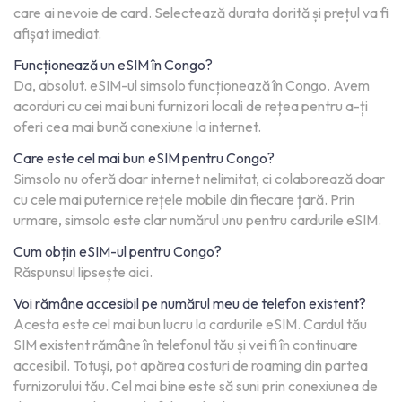
care ai nevoie de card. Selectează durata dorită și prețul va fi
afișat imediat.
Funcționează un eSIM în Congo?
Da, absolut. eSIM-ul simsolo funcționează în Congo. Avem
acorduri cu cei mai buni furnizori locali de rețea pentru a-ți
oferi cea mai bună conexiune la internet.
Care este cel mai bun eSIM pentru Congo?
Simsolo nu oferă doar internet nelimitat, ci colaborează doar
cu cele mai puternice rețele mobile din fiecare țară. Prin
urmare, simsolo este clar numărul unu pentru cardurile eSIM.
Cum obțin eSIM-ul pentru Congo?
Răspunsul lipsește aici.
Voi rămâne accesibil pe numărul meu de telefon existent?
Acesta este cel mai bun lucru la cardurile eSIM. Cardul tău
SIM existent rămâne în telefonul tău și vei fi în continuare
accesibil. Totuși, pot apărea costuri de roaming din partea
furnizorului tău. Cel mai bine este să suni prin conexiunea de