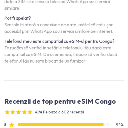
date a SIM-ului simsolo folosind WhatsApp sau servicii
similare.
Pot fi apelat?
Simsolo îți oferă o conexiune de date, astfel că ești ușor
accesibil prin WhatsApp sau servicii similare pe internet.
Telefonul meu este compatibil cu eSIM-ul pentru Congo?
Te rugăm să verifici în setările telefonului tău dacă este
compatibil cu eSIM. De asemenea, trebuie să verifici dacă
telefonul tău nu este blocat de un furnizor.
Recenzii de top pentru eSIM Congo
4.94 Pe baza a 602 recenzii
4 out of 5 stars
Date recenzie
recenzii cu stele
5
94%