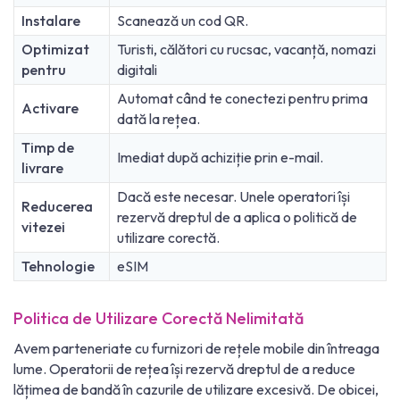
Instalare
Scanează un cod QR.
Optimizat
Turisti, călători cu rucsac, vacanță, nomazi
pentru
digitali
Automat când te conectezi pentru prima
Activare
dată la rețea.
Timp de
Imediat după achiziție prin e-mail.
livrare
Dacă este necesar. Unele operatori își
Reducerea
rezervă dreptul de a aplica o politică de
vitezei
utilizare corectă.
Tehnologie
eSIM
Politica de Utilizare Corectă Nelimitată
Avem parteneriate cu furnizori de rețele mobile din întreaga
lume. Operatorii de rețea își rezervă dreptul de a reduce
lățimea de bandă în cazurile de utilizare excesivă. De obicei,