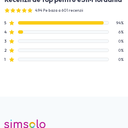
4.94 Pe baza a 601 recenzii
4 out of 5 stars
Date recenzie
recenzii cu stele
5
94%
recenzii cu stele
4
6%
recenzii cu stele
3
0%
recenzii cu stele
2
0%
recenzii cu stele
1
0%