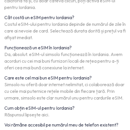
călătoria ta și, cu doar câteva clicuri, poți activa eSIM-ul
pentru Iordania.
Cât costă un eSIM pentru Iordania?
Costul eSIM-ului pentru Iordania depinde de numărul de zile în
care ai nevoie de card. Selectează durata dorită și prețul va fi
afișat imediat.
Funcționează un eSIM în Iordania?
Da, absolut. eSIM-ul simsolo funcționează în Iordania. Avem
acorduri cu cei mai buni furnizori locali de rețea pentru a-ți
oferi cea mai bună conexiune la internet.
Care este cel mai bun eSIM pentru Iordania?
Simsolo nu oferă doar internet nelimitat, ci colaborează doar
cu cele mai puternice rețele mobile din fiecare țară. Prin
urmare, simsolo este clar numărul unu pentru cardurile eSIM.
Cum obțin eSIM-ul pentru Iordania?
Răspunsul lipsește aici.
Voi rămâne accesibil pe numărul meu de telefon existent?