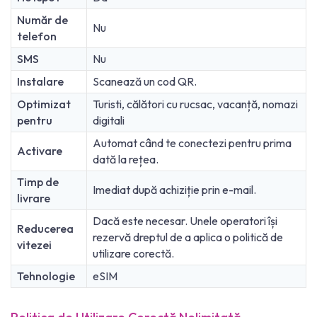
Număr de
Nu
telefon
SMS
Nu
Instalare
Scanează un cod QR.
Optimizat
Turisti, călători cu rucsac, vacanță, nomazi
pentru
digitali
Automat când te conectezi pentru prima
Activare
dată la rețea.
Timp de
Imediat după achiziție prin e-mail.
livrare
Dacă este necesar. Unele operatori își
Reducerea
rezervă dreptul de a aplica o politică de
vitezei
utilizare corectă.
Tehnologie
eSIM