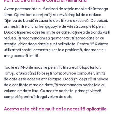
Politica de Utilizare Corectă Nelimitată
Avem parteneriate cu furnizori de rețele mobile din întreaga
lume. Operatorii de rețea își rezervă dreptul de a reduce
lățimea de bandă în cazurile de utilizare excesivă. De obicei,
primești între unul și trei gigabyte de viteză completă pe zi.
După atingerea acestei limite de date, lățimea de bandă va fi
redusă. Îți recomandăm să gestionezi utilizarea datelor cu
atenție, chiar dacă datele sunt nelimitate. Pentru 95% dintre
utilizatorii noștri, aceasta nu este o problemă, deoarece nu
ating această limită.
Toate eSIM-urile noastre permit utilizarea hotspoturilor.
Totuși, atunci când folosești hotspoturi pe computer, limita
de date este adesea atinsă rapid. Dacă știi deja că ai nevoie
de o cantitate mare de date, îți recomandăm pachetele cu
volume de date fixe. Cu aceste pachete, primești viteză
completă pentru întregul volum de date.
Acesta este cât de mult date necesită aplicațiile