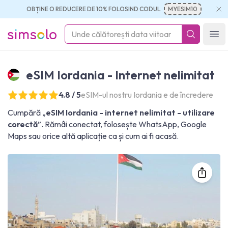
OBȚINE O REDUCERE DE 10% FOLOSIND CODUL
MYESIM10
simsolo
Ope
eSIM Iordania - Internet nelimitat
4.8 / 5
eSIM-ul nostru Iordania e de încredere
Cumpără „
eSIM Iordania - internet nelimitat - utilizare
corectă
”. Rămâi conectat, folosește WhatsApp, Google
Maps sau orice altă aplicație ca și cum ai fi acasă.