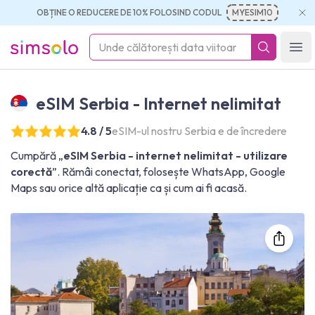
OBȚINE O REDUCERE DE 10% FOLOSIND CODUL
MYESIM10
simsolo
Ope
eSIM Serbia - Internet nelimitat
4.8 / 5
eSIM-ul nostru Serbia e de încredere
Cumpără „
eSIM Serbia - internet nelimitat - utilizare
corectă
”. Rămâi conectat, folosește WhatsApp, Google
Maps sau orice altă aplicație ca și cum ai fi acasă.