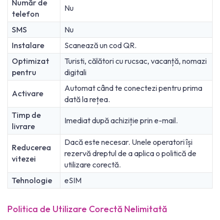
Număr de
Nu
telefon
SMS
Nu
Instalare
Scanează un cod QR.
Optimizat
Turisti, călători cu rucsac, vacanță, nomazi
pentru
digitali
Automat când te conectezi pentru prima
Activare
dată la rețea.
Timp de
Imediat după achiziție prin e-mail.
livrare
Dacă este necesar. Unele operatori își
Reducerea
rezervă dreptul de a aplica o politică de
vitezei
utilizare corectă.
Tehnologie
eSIM
Politica de Utilizare Corectă Nelimitată