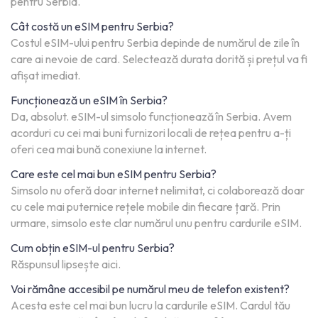
pentru Serbia.
Cât costă un eSIM pentru Serbia?
Costul eSIM-ului pentru Serbia depinde de numărul de zile în
care ai nevoie de card. Selectează durata dorită și prețul va fi
afișat imediat.
Funcționează un eSIM în Serbia?
Da, absolut. eSIM-ul simsolo funcționează în Serbia. Avem
acorduri cu cei mai buni furnizori locali de rețea pentru a-ți
oferi cea mai bună conexiune la internet.
Care este cel mai bun eSIM pentru Serbia?
Simsolo nu oferă doar internet nelimitat, ci colaborează doar
cu cele mai puternice rețele mobile din fiecare țară. Prin
urmare, simsolo este clar numărul unu pentru cardurile eSIM.
Cum obțin eSIM-ul pentru Serbia?
Răspunsul lipsește aici.
Voi rămâne accesibil pe numărul meu de telefon existent?
Acesta este cel mai bun lucru la cardurile eSIM. Cardul tău