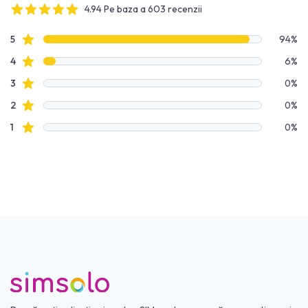
4.94 Pe baza a 603 recenzii
4 out of 5 stars
Date recenzie
recenzii cu stele
5
94%
recenzii cu stele
4
6%
recenzii cu stele
3
0%
recenzii cu stele
2
0%
recenzii cu stele
1
0%