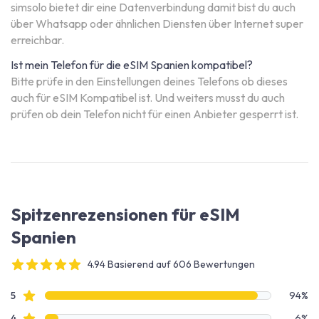
simsolo bietet dir eine Datenverbindung damit bist du auch
über Whatsapp oder ähnlichen Diensten über Internet super
erreichbar.
Ist mein Telefon für die eSIM Spanien kompatibel?
Bitte prüfe in den Einstellungen deines Telefons ob dieses
auch für eSIM Kompatibel ist. Und weiters musst du auch
prüfen ob dein Telefon nicht für einen Anbieter gesperrt ist.
Spitzenrezensionen für eSIM
Spanien
4.94 Basierend auf 606 Bewertungen
4 out of 5 stars
Bewertungsdaten
Sterne Bewertungen
5
94%
Sterne Bewertungen
4
6%