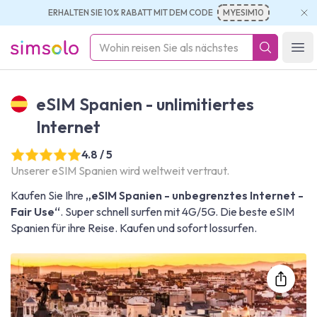
ERHALTEN SIE 10% RABATT MIT DEM CODE
MYESIM10
simsolo
Ope
eSIM Spanien - unlimitiertes
Internet
4.8 / 5
Unserer eSIM Spanien wird weltweit vertraut.
Kaufen Sie Ihre
„eSIM Spanien - unbegrenztes Internet -
Fair Use“
. Super schnell surfen mit 4G/5G. Die beste eSIM
Spanien für ihre Reise. Kaufen und sofort lossurfen.