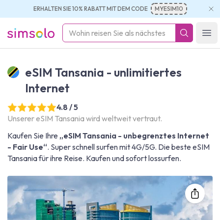
ERHALTEN SIE 10% RABATT MIT DEM CODE
MYESIM10
simsolo
Ope
eSIM Tansania - unlimitiertes
Internet
4.8 / 5
Unserer eSIM Tansania wird weltweit vertraut.
Kaufen Sie Ihre
„eSIM Tansania - unbegrenztes Internet
- Fair Use“
. Super schnell surfen mit 4G/5G. Die beste eSIM
Tansania für ihre Reise. Kaufen und sofort lossurfen.