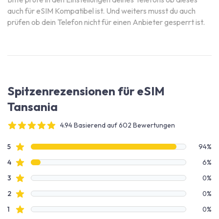
auch für eSIM Kompatibel ist. Und weiters musst du auch
prüfen ob dein Telefon nicht für einen Anbieter gesperrt ist.
Spitzenrezensionen für eSIM
Tansania
4.94 Basierend auf 602 Bewertungen
4 out of 5 stars
Bewertungsdaten
Sterne Bewertungen
5
94%
Sterne Bewertungen
4
6%
Sterne Bewertungen
3
0%
Sterne Bewertungen
2
0%
Sterne Bewertungen
1
0%