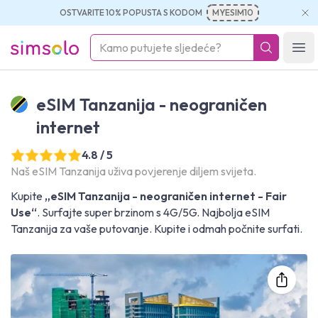
OSTVARITE 10% POPUSTA S KODOM
MYESIM10
simsolo
Ope
eSIM Tanzanija - neograničen
internet
4.8 / 5
Naš eSIM Tanzanija uživa povjerenje diljem svijeta.
Kupite
„eSIM Tanzanija - neograničen internet - Fair
Use“
. Surfajte super brzinom s 4G/5G. Najbolja eSIM
Tanzanija za vaše putovanje. Kupite i odmah počnite surfati.