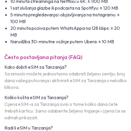
10 minuta streaminga na Netflixu u 4K: ± 1100 MB
1 sat slušanja glazbe ili podcasta na Spotifyu: ± 120 MB
5 minuta pregledavanja i objavljivanja na Instagramu: ±
100 MB
20 minuta poziva putem WhatsAppa na 128 kbps: ± 20
MB
Narudžba 30-minutne vožnje putem Ubera: ± 10 MB
Često postavljana pitanja (FAQ)
Kako dobiti eSIM za Tanzanija?
Sa simsolo možete jednostavno odabrati željenu zemlju, broj
dana vašeg putovanja i aktivirati eSIM za Tanzanija s nekoliko
klikova.
Koliko košta eSIM za Tanzanija?
Cijena eSIM-a za Tanzanija ovisi o tome koliko dana ćete
trebati karticu. Samo odaberite željeno trajanje i cijena će se
odmah prikazati.
Radi li eSIM u Tanzanija?