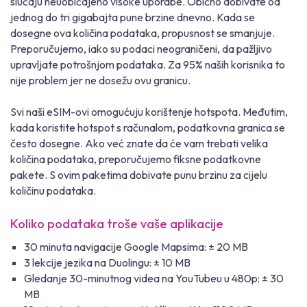
slučaju neuobičajeno visoke uporabe. Obično dobivate od
jednog do tri gigabajta pune brzine dnevno. Kada se
dosegne ova količina podataka, propusnost se smanjuje.
Preporučujemo, iako su podaci neograničeni, da pažljivo
upravljate potrošnjom podataka. Za 95% naših korisnika to
nije problem jer ne dosežu ovu granicu.
Svi naši eSIM-ovi omogućuju korištenje hotspota. Međutim,
kada koristite hotspot s računalom, podatkovna granica se
često dosegne. Ako već znate da će vam trebati velika
količina podataka, preporučujemo fiksne podatkovne
pakete. S ovim paketima dobivate punu brzinu za cijelu
količinu podataka.
Koliko podataka troše vaše aplikacije
30 minuta navigacije Google Mapsima: ± 20 MB
3 lekcije jezika na Duolingu: ± 10 MB
Gledanje 30-minutnog videa na YouTubeu u 480p: ± 30
MB