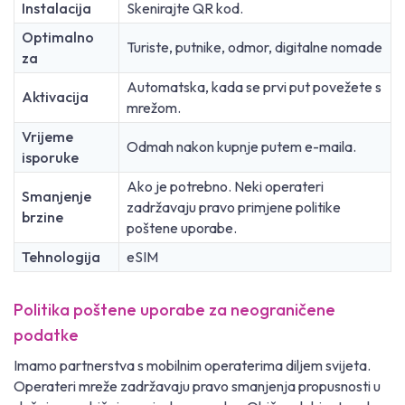
Instalacija
Skenirajte QR kod.
Optimalno
Turiste, putnike, odmor, digitalne nomade
za
Automatska, kada se prvi put povežete s
Aktivacija
mrežom.
Vrijeme
Odmah nakon kupnje putem e-maila.
isporuke
Ako je potrebno. Neki operateri
Smanjenje
zadržavaju pravo primjene politike
brzine
poštene uporabe.
Tehnologija
eSIM
Politika poštene uporabe za neograničene
podatke
Imamo partnerstva s mobilnim operaterima diljem svijeta.
Operateri mreže zadržavaju pravo smanjenja propusnosti u