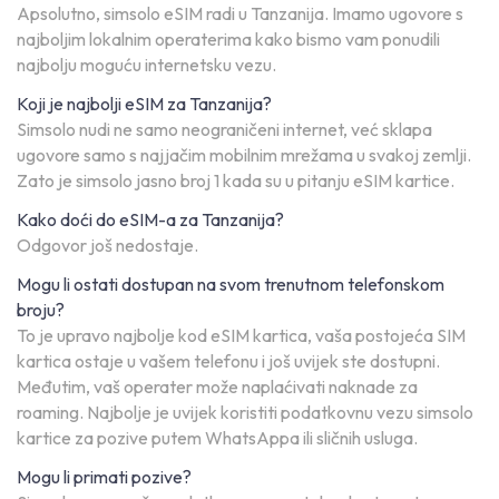
Apsolutno, simsolo eSIM radi u Tanzanija. Imamo ugovore s
najboljim lokalnim operaterima kako bismo vam ponudili
najbolju moguću internetsku vezu.
Koji je najbolji eSIM za Tanzanija?
Simsolo nudi ne samo neograničeni internet, već sklapa
ugovore samo s najjačim mobilnim mrežama u svakoj zemlji.
Zato je simsolo jasno broj 1 kada su u pitanju eSIM kartice.
Kako doći do eSIM-a za Tanzanija?
Odgovor još nedostaje.
Mogu li ostati dostupan na svom trenutnom telefonskom
broju?
To je upravo najbolje kod eSIM kartica, vaša postojeća SIM
kartica ostaje u vašem telefonu i još uvijek ste dostupni.
Međutim, vaš operater može naplaćivati naknade za
roaming. Najbolje je uvijek koristiti podatkovnu vezu simsolo
kartice za pozive putem WhatsAppa ili sličnih usluga.
Mogu li primati pozive?