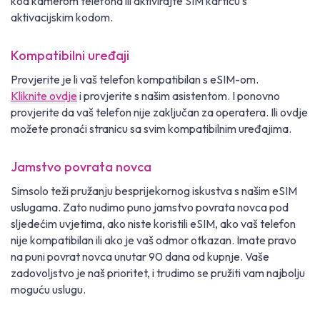
kod kamerom telefona ili aktivirajte SIM karticu s
aktivacijskim kodom.
Kompatibilni uređaji
Provjerite je li vaš telefon kompatibilan s eSIM-om.
Kliknite ovdje
i provjerite s našim asistentom. I ponovno
provjerite da vaš telefon nije zaključan za operatera. Ili ovdje
možete pronaći stranicu sa svim kompatibilnim uređajima.
Jamstvo povrata novca
Simsolo teži pružanju besprijekornog iskustva s našim eSIM
uslugama. Zato nudimo puno jamstvo povrata novca pod
sljedećim uvjetima, ako niste koristili eSIM, ako vaš telefon
nije kompatibilan ili ako je vaš odmor otkazan. Imate pravo
na puni povrat novca unutar 90 dana od kupnje. Vaše
zadovoljstvo je naš prioritet, i trudimo se pružiti vam najbolju
moguću uslugu.