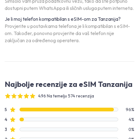
Simsolo vam pruža podatkovnu vezu, tako da ste potpuno
dostupni putem WhatsAppa ili sličnih usluga putem interneta.
Je li moj telefon kompatibilan s eSIM-om za Tanzanija?
Provjerite u postavkama telefona je li kompatibilan s eSIM-
om. Također, ponovno provjerite da vaš telefon nije
zaključan za određenog operatera.
Najbolje recenzije za eSIM Tanzanija
4.96 Na temelju 574 recenzija
4 out of 5 stars
Podaci o recenzijama
Recenzije s zvjezdicama
5
96%
Recenzije s zvjezdicama
4
4%
Recenzije s zvjezdicama
3
0%