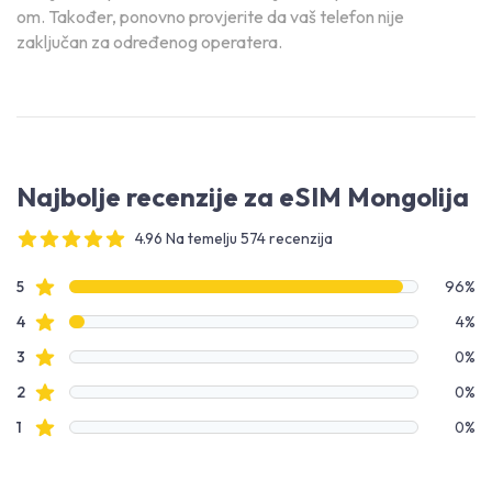
om. Također, ponovno provjerite da vaš telefon nije
zaključan za određenog operatera.
Najbolje recenzije za eSIM Mongolija
4.96 Na temelju 574 recenzija
4 out of 5 stars
Podaci o recenzijama
Recenzije s zvjezdicama
5
96%
Recenzije s zvjezdicama
4
4%
Recenzije s zvjezdicama
3
0%
Recenzije s zvjezdicama
2
0%
Recenzije s zvjezdicama
1
0%