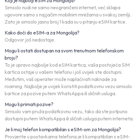
Koji je najbolji eSIM za Mongolija?
Simsolo nudi ne samo neograničeni internet, već sklapa
ugovore samo s najjačim mobilnim mrežama u svakoj zemlji.
Zato je simsolo jasno broj 1 kada su u pitanju eSIM kartice.
Kako doći do eSIM-a za Mongolija?
Odgovor još nedostaje.
Mogu li ostati dostupan na svom trenutnom telefonskom
broju?
To je upravo najbolje kod eSIM kartica, vaša postojeća SIM
kartica ostaje u vašem telefonu i još uvijek ste dostupni.
Međutim, vaš operater može naplaćivati naknade za
roaming. Najbolje je uvijek koristiti podatkovnu vezu simsolo
kartice za pozive putem WhatsAppa ili sličnih usluga.
Mogu li primati pozive?
Simsolo vam pruža podatkovnu vezu, tako da ste potpuno
dostupni putem WhatsAppa ili sličnih usluga putem interneta.
Je li moj telefon kompatibilan s eSIM-om za Mongolija?
Provjerite u postavkama telefona je li kompatibilan s eSIM-