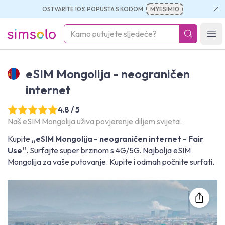
OSTVARITE 10% POPUSTA S KODOM
MYESIM10
simsolo
Ope
eSIM Mongolija - neograničen
internet
4.8 / 5
Naš eSIM Mongolija uživa povjerenje diljem svijeta.
Kupite
„eSIM Mongolija - neograničen internet - Fair
Use“
. Surfajte super brzinom s 4G/5G. Najbolja eSIM
Mongolija za vaše putovanje. Kupite i odmah počnite surfati.