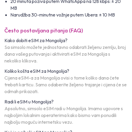
20 minuta poziva putem WhatsAppa na 128 kbps: ± 20
MB
Narudžba 30-minutne vožnje putem Ubera: ± 10 MB
Često postavljana pitanja (FAQ)
Kako dobiti eSIM za Mongolija?
Sa simsolo možete jednostavno odabrati željenu zemlju, broj
dana vašeg putovanja i aktivirati eSIM za Mongolija s
nekoliko klikova.
Koliko košta eSIM za Mongolija?
Cijena eSIM-a za Mongolija ovisi o tome koliko dana ćete
trebati karticu. Samo odaberite željeno trajanje i cijena će se
odmah prikazati.
Radi li eSIM u Mongolija?
Apsolutno, simsolo eSIM radi u Mongolija. Imamo ugovore s
najboljim lokalnim operaterima kako bismo vam ponudili
najbolju moguću internetsku vezu.