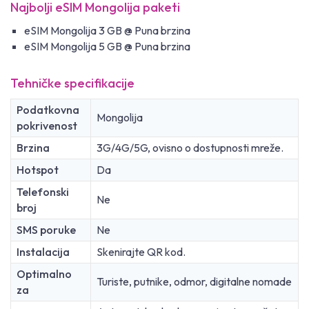
Najbolji eSIM Mongolija paketi
eSIM Mongolija 3 GB @ Puna brzina
eSIM Mongolija 5 GB @ Puna brzina
Tehničke specifikacije
Podatkovna
Mongolija
pokrivenost
Brzina
3G/4G/5G, ovisno o dostupnosti mreže.
Hotspot
Da
Telefonski
Ne
broj
SMS poruke
Ne
Instalacija
Skenirajte QR kod.
Optimalno
Turiste, putnike, odmor, digitalne nomade
za