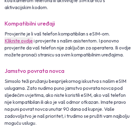
kod kamerom telefona ili aktivirajte SIM karticu s
aktivacijskim kodom.
Kompatibilni uređaji
Provjerite je li vaš telefon kompatibilan s eSIM-om.
Kliknite ovdje
i provjerite s našim asistentom. I ponovno
provjerite da vaš telefon nije zaključan za operatera. Ili ovdje
možete pronaći stranicu sa svim kompatibilnim uređajima.
Jamstvo povrata novca
Simsolo teži pružanju besprijekornog iskustva s našim eSIM
uslugama. Zato nudimo puno jamstvo povrata novca pod
sljedećim uvjetima, ako niste koristili eSIM, ako vaš telefon
nije kompatibilan ili ako je vaš odmor otkazan. Imate pravo
na puni povrat novca unutar 90 dana od kupnje. Vaše
zadovoljstvo je naš prioritet, i trudimo se pružiti vam najbolju
moguću uslugu.