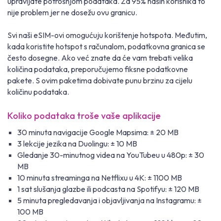
upravljate potrošnjom podataka. Za 95% naših korisnika to
nije problem jer ne dosežu ovu granicu.
Svi naši eSIM-ovi omogućuju korištenje hotspota. Međutim,
kada koristite hotspot s računalom, podatkovna granica se
često dosegne. Ako već znate da će vam trebati velika
količina podataka, preporučujemo fiksne podatkovne
pakete. S ovim paketima dobivate punu brzinu za cijelu
količinu podataka.
Koliko podataka troše vaše aplikacije
30 minuta navigacije Google Mapsima: ± 20 MB
3 lekcije jezika na Duolingu: ± 10 MB
Gledanje 30-minutnog videa na YouTubeu u 480p: ± 30
MB
10 minuta streaminga na Netflixu u 4K: ± 1100 MB
1 sat slušanja glazbe ili podcasta na Spotifyu: ± 120 MB
5 minuta pregledavanja i objavljivanja na Instagramu: ±
100 MB