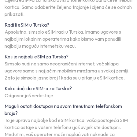
Cijena eSIM-a za Turska ovisi o tome koliko dana ćete trebati
karticu. Samo odaberite željeno trajanje i cijena će se odmah
prikazati.
Radi li eSIM u Turska?
Apsolutno, simsolo eSIM radi u Turska. Imamo ugovore s
najboljim lokalnim operaterima kako bismo vam ponudili
najbolju moguću internetsku vezu.
Koji je najbolji eSIM za Turska?
Simsolo nudi ne samo neograničeni internet, već sklapa
ugovore samo s najjačim mobilnim mrežama u svakoj zemlji.
Zato je simsolo jasno broj 1 kada su u pitanju eSIM kartice.
Kako doći do eSIM-a za Turska?
Odgovor još nedostaje.
Mogu li ostati dostupan na svom trenutnom telefonskom
broju?
To je upravo najbolje kod eSIM kartica, vaša postojeća SIM
kartica ostaje u vašem telefonu i još uvijek ste dostupni.
Međutim, vaš operater može naplaćivati naknade za