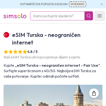
OSTVARITE 10% POPUSTA S KODOM
MYESIM10
simsolo
Ope
eSIM Turska - neograničen
internet
4.8 / 5
Naš eSIM Turska uživa povjerenje diljem svijeta.
Kupite
„eSIM Turska - neograničen internet - Fair Use“
.
Surfajte super brzinom s 4G/5G. Najbolja eSIM Turska za
vaše putovanje. Kupite i odmah počnite surfati.