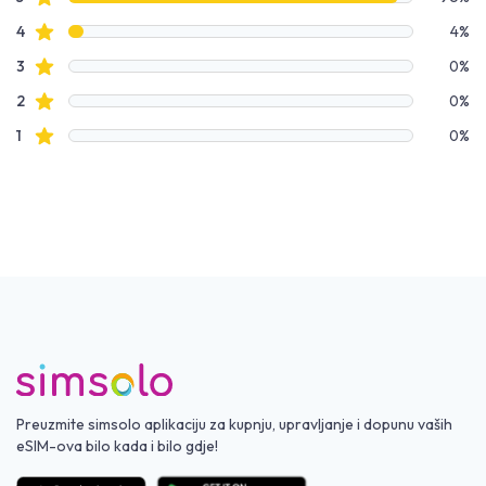
Podaci o recenzijama
Recenzije s zvjezdicama
4
4%
Recenzije s zvjezdicama
3
0%
Recenzije s zvjezdicama
2
0%
Recenzije s zvjezdicama
1
0%
Preuzmite simsolo aplikaciju za kupnju, upravljanje i dopunu vaših
eSIM-ova bilo kada i bilo gdje!