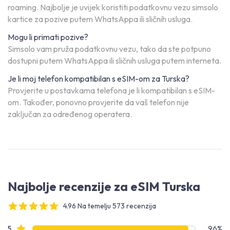
roaming. Najbolje je uvijek koristiti podatkovnu vezu simsolo
kartice za pozive putem WhatsAppa ili sličnih usluga.
Mogu li primati pozive?
Simsolo vam pruža podatkovnu vezu, tako da ste potpuno
dostupni putem WhatsAppa ili sličnih usluga putem interneta.
Je li moj telefon kompatibilan s eSIM-om za Turska?
Provjerite u postavkama telefona je li kompatibilan s eSIM-
om. Također, ponovno provjerite da vaš telefon nije
zaključan za određenog operatera.
Najbolje recenzije za eSIM Turska
4.96 Na temelju 573 recenzija
4 out of 5 stars
Recenzije s zvjezdicama
5
96%