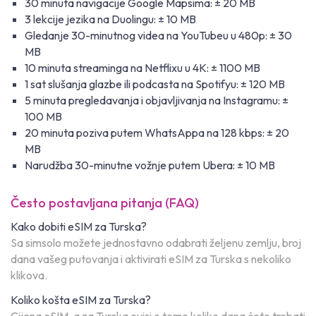
30 minuta navigacije Google Mapsima: ± 20 MB
3 lekcije jezika na Duolingu: ± 10 MB
Gledanje 30-minutnog videa na YouTubeu u 480p: ± 30
MB
10 minuta streaminga na Netflixu u 4K: ± 1100 MB
1 sat slušanja glazbe ili podcasta na Spotifyu: ± 120 MB
5 minuta pregledavanja i objavljivanja na Instagramu: ±
100 MB
20 minuta poziva putem WhatsAppa na 128 kbps: ± 20
MB
Narudžba 30-minutne vožnje putem Ubera: ± 10 MB
Često postavljana pitanja (FAQ)
Kako dobiti eSIM za Turska?
Sa simsolo možete jednostavno odabrati željenu zemlju, broj
dana vašeg putovanja i aktivirati eSIM za Turska s nekoliko
klikova.
Koliko košta eSIM za Turska?