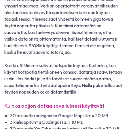
ympäri maailmaa. Verkon operaattorit varaavat oikeuden
alentaa kaistanleveyttä epätavallisen korkean käytön
tapauksessa. Yleensä saat yhdestä kolmeen gigatavua
täyttä nopeutta päivässä. Kun tämä datamäärä on
saavutettu, kaistanleveys alenee. Suosittelemme, että
vaikka data on rajoittamatonta, hallitset datankulutustasi
huolellisesti. 95%:lle käyttäjistämme tämä ei ole ongelma,
koska he eivät saavuta tätä rajaa.
Kaikki eSIMimme sallivat hotspotin käytön. Kuitenkin, kun
käytät hotspotia tietokoneen kanssa, dataraja saavutetaan
usein. Jos tiedät jo, että tarvitset suuren määrän dataa,
suosittelemme kiinteitä datapaketteja. Näillä paketeilla saat
täyden nopeuden koko datamäärälle.
Kuinka paljon dataa sovelluksesi käyttävät
30 minuuttia navigointia Google Mapsilla: ± 20 MB
3 kielioppituntia Duolingossa: ± 10 MB
30 minuutin YouTube-videon katselu 480p:ssä: ± 30 MB