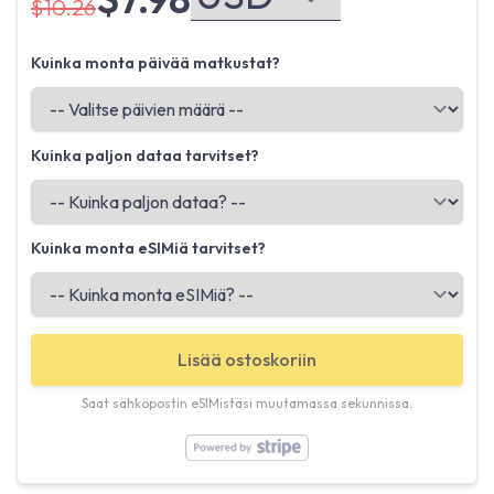
$10.26
Kuinka monta päivää matkustat?
Kuinka paljon dataa tarvitset?
Kuinka monta eSIMiä tarvitset?
Lisää ostoskoriin
Saat sähköpostin eSIMistäsi muutamassa sekunnissa.