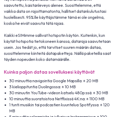
saavutettu, kaistanleveys alenee. Suosittelemme, että
vaikka data on rajoittamatonta, hallitset datankulutustasi
huolellisesti. 95%:lle käyttäjistämme tämä ei ole ongelma,
koska he eivät saavuta tätä rajaa.
Kaikki eSIMimme sallivat hotspotin käytön. Kuitenkin, kun
käytät hotspotia tietokoneen kanssa, dataraja saavutetaan
usein. Jos tiedät jo, että tarvitset suuren määrän dataa,
suosittelemme kiinteitä datapaketteja. Näillä paketeilla saat
täyden nopeuden koko datamäärälle.
Kuinka paljon dataa sovelluksesi käyttävät
30 minuuttia navigointia Google Mapsilla: ± 20 MB
3 kielioppituntia Duolingossa: ± 10 MB
30 minuutin YouTube-videon katselu 480p:ssä: ± 30 MB
10 minuuttia suoratoistoa Netflixissä 4K:na: ± 1100 MB
1 tunti musiikin tai podcastien kuuntelua Spotifyssa: ± 120
MB
5 minuuttia selaamista ja julkaisua Instagramissa: ± 100