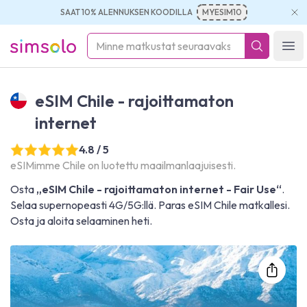
SAAT 10% ALENNUKSEN KOODILLA
MYESIM10
simsolo
Ope
eSIM Chile - rajoittamaton
internet
4.8 / 5
eSIMimme Chile on luotettu maailmanlaajuisesti.
Osta
„eSIM Chile - rajoittamaton internet - Fair Use“
.
Selaa supernopeasti 4G/5G:llä. Paras eSIM Chile matkallesi.
Osta ja aloita selaaminen heti.