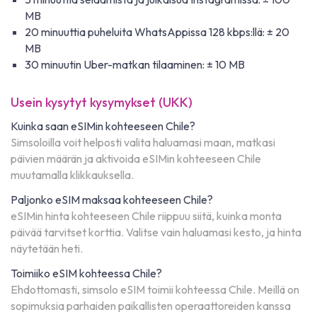
MB
20 minuuttia puheluita WhatsAppissa 128 kbps:llä: ± 20
MB
30 minuutin Uber-matkan tilaaminen: ± 10 MB
Usein kysytyt kysymykset (UKK)
Kuinka saan eSIMin kohteeseen Chile?
Simsoloilla voit helposti valita haluamasi maan, matkasi
päivien määrän ja aktivoida eSIMin kohteeseen Chile
muutamalla klikkauksella.
Paljonko eSIM maksaa kohteeseen Chile?
eSIMin hinta kohteeseen Chile riippuu siitä, kuinka monta
päivää tarvitset korttia. Valitse vain haluamasi kesto, ja hinta
näytetään heti.
Toimiiko eSIM kohteessa Chile?
Ehdottomasti, simsolo eSIM toimii kohteessa Chile. Meillä on
sopimuksia parhaiden paikallisten operaattoreiden kanssa