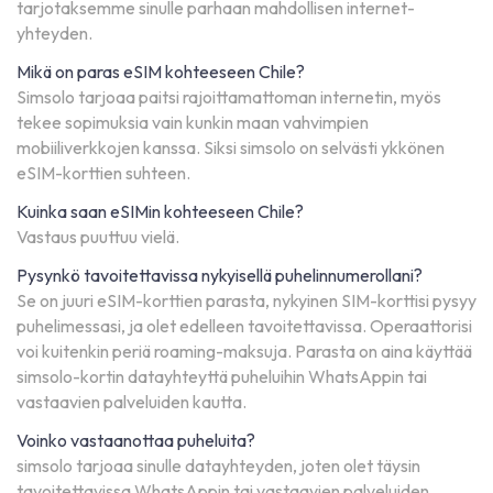
tarjotaksemme sinulle parhaan mahdollisen internet-
yhteyden.
Mikä on paras eSIM kohteeseen Chile?
Simsolo tarjoaa paitsi rajoittamattoman internetin, myös
tekee sopimuksia vain kunkin maan vahvimpien
mobiiliverkkojen kanssa. Siksi simsolo on selvästi ykkönen
eSIM-korttien suhteen.
Kuinka saan eSIMin kohteeseen Chile?
Vastaus puuttuu vielä.
Pysynkö tavoitettavissa nykyisellä puhelinnumerollani?
Se on juuri eSIM-korttien parasta, nykyinen SIM-korttisi pysyy
puhelimessasi, ja olet edelleen tavoitettavissa. Operaattorisi
voi kuitenkin periä roaming-maksuja. Parasta on aina käyttää
simsolo-kortin datayhteyttä puheluihin WhatsAppin tai
vastaavien palveluiden kautta.
Voinko vastaanottaa puheluita?
simsolo tarjoaa sinulle datayhteyden, joten olet täysin
tavoitettavissa WhatsAppin tai vastaavien palveluiden