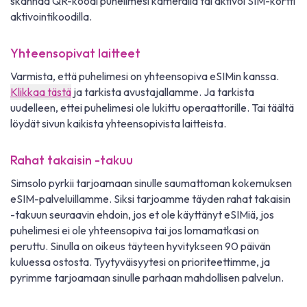
skannaa QR-koodi puhelimesi kameralla tai aktivoi SIM-kortti
aktivointikoodilla.
Yhteensopivat laitteet
Varmista, että puhelimesi on yhteensopiva eSIMin kanssa.
Klikkaa tästä
ja tarkista avustajallamme. Ja tarkista
uudelleen, ettei puhelimesi ole lukittu operaattorille. Tai täältä
löydät sivun kaikista yhteensopivista laitteista.
Rahat takaisin -takuu
Simsolo pyrkii tarjoamaan sinulle saumattoman kokemuksen
eSIM-palveluillamme. Siksi tarjoamme täyden rahat takaisin
-takuun seuraavin ehdoin, jos et ole käyttänyt eSIMiä, jos
puhelimesi ei ole yhteensopiva tai jos lomamatkasi on
peruttu. Sinulla on oikeus täyteen hyvitykseen 90 päivän
kuluessa ostosta. Tyytyväisyytesi on prioriteettimme, ja
pyrimme tarjoamaan sinulle parhaan mahdollisen palvelun.