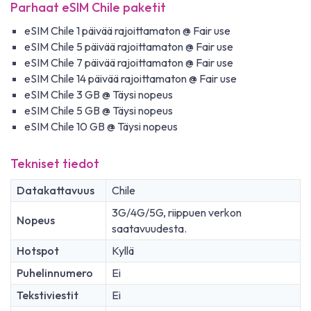
Parhaat eSIM Chile paketit
eSIM Chile 1 päivää rajoittamaton @ Fair use
eSIM Chile 5 päivää rajoittamaton @ Fair use
eSIM Chile 7 päivää rajoittamaton @ Fair use
eSIM Chile 14 päivää rajoittamaton @ Fair use
eSIM Chile 3 GB @ Täysi nopeus
eSIM Chile 5 GB @ Täysi nopeus
eSIM Chile 10 GB @ Täysi nopeus
Tekniset tiedot
Datakattavuus
Chile
3G/4G/5G, riippuen verkon
Nopeus
saatavuudesta.
Hotspot
Kyllä
Puhelinnumero
Ei
Tekstiviestit
Ei