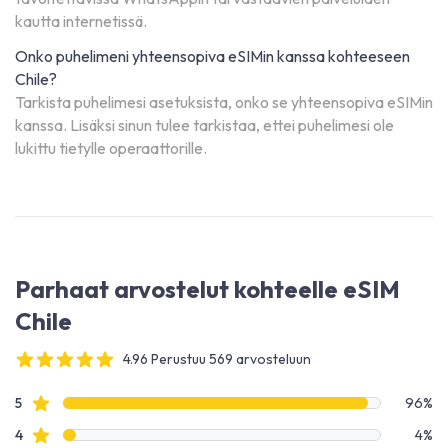
kautta internetissä.
Onko puhelimeni yhteensopiva eSIMin kanssa kohteeseen
Chile?
Tarkista puhelimesi asetuksista, onko se yhteensopiva eSIMin
kanssa. Lisäksi sinun tulee tarkistaa, ettei puhelimesi ole
lukittu tietylle operaattorille.
Parhaat arvostelut kohteelle eSIM
Chile
4.96 Perustuu 569 arvosteluun
4 out of 5 stars
Arvostelutiedot
Tähtiarvostelut
5
96%
Tähtiarvostelut
4
4%