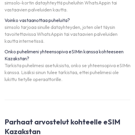
simsolo-kortin datayhteyttä puheluihin WhatsAppin tai
vastaavien palveluiden kautta.
Voinko vastaanottaa puheluita?
simsolo tarjoaa sinulle datayhteyden, joten olet täysin
tavoitettavissa WhatsAppin tai vastaavien palveluiden
kautta internetissä.
Onko puhelimeni yhteensopiva eSIMin kanssa kohteeseen
Kazakstan?
Tarkista puhelimesi asetuksista, onko se yhteensopiva eSIMin
kanssa. Lisäksi sinun tulee tarkistaa, ettei puhelimesi ole
lukittu tietylle operaattorille.
Parhaat arvostelut kohteelle eSIM
Kazakstan