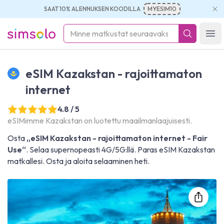
SAAT 10% ALENNUKSEN KOODILLA
MYESIM10
simsolo
Ope
eSIM Kazakstan - rajoittamaton
internet
4.8 / 5
eSIMimme Kazakstan on luotettu maailmanlaajuisesti.
Osta
„eSIM Kazakstan - rajoittamaton internet - Fair
Use“
. Selaa supernopeasti 4G/5G:llä. Paras eSIM Kazakstan
matkallesi. Osta ja aloita selaaminen heti.