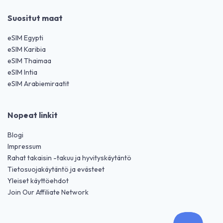
Suositut maat
eSIM Egypti
eSIM Karibia
eSIM Thaimaa
eSIM Intia
eSIM Arabiemiraatit
Nopeat linkit
Blogi
Impressum
Rahat takaisin -takuu ja hyvityskäytäntö
Tietosuojakäytäntö ja evästeet
Yleiset käyttöehdot
Join Our Affiliate Network