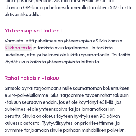
sähköpostitse, verkkosivustolla tai sovelluksessa. Tai
skannaa QR-koodi puhelimesi kameralla tai aktivoi SIM-kortti
aktivointikoodilla.
Yhteensopivat laitteet
Varmista, että puhelimesi on yhteensopiva eSIMin kanssa.
Klikkaa tästä
ja tarkista avustajallamme. Ja tarkista
uudelleen, ettei puhelimesi ole lukittu operaattorille. Tai täältä
löydät sivun kaikista yhteensopivista laitteista.
Rahat takaisin -takuu
Simsolo pyrkii tarjoamaan sinulle saumattoman kokemuksen
eSIM-palveluillamme. Siksi tarjoamme täyden rahat takaisin
-takuun seuraavin ehdoin, jos et ole käyttänyt eSIMiä, jos
puhelimesi ei ole yhteensopiva tai jos lomamatkasi on
peruttu. Sinulla on oikeus täyteen hyvitykseen 90 päivän
kuluessa ostosta. Tyytyväisyytesi on prioriteettimme, ja
pyrimme tarjoamaan sinulle parhaan mahdollisen palvelun.