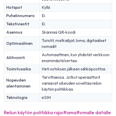
Hotspot
Kyllä
Puhelinnumero
Ei
Tekstiviestit
Ei
Asennus
Skannaa QR-koodi.
Turistit, matkailijat, loma, digitaaliset
Optimaalinen
nomadit
Automaattinen, kun yhdistät verkkoon
Aktivointi
ensimmäistä kertaa.
Toimitusaika
Heti ostoksen jälkeen sähköpostitse.
Tarvittaessa. Jotkut operaattorit
Nopeuden
varaavat oikeuden soveltaa reilun
alentaminen
käytön politiikkaa.
Teknologia
eSIM
Reilun käytön politiikka rajoittamattomalle datalle