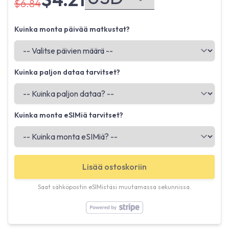
$6.84
Kuinka monta päivää matkustat?
Kuinka paljon dataa tarvitset?
Kuinka monta eSIMiä tarvitset?
Lisää ostoskoriin
Saat sähköpostin eSIMistäsi muutamassa sekunnissa.