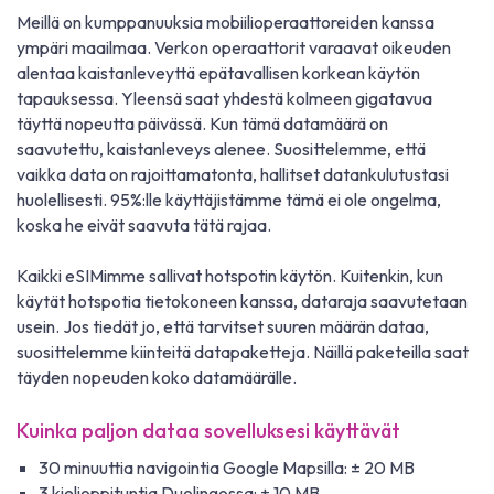
Meillä on kumppanuuksia mobiilioperaattoreiden kanssa
ympäri maailmaa. Verkon operaattorit varaavat oikeuden
alentaa kaistanleveyttä epätavallisen korkean käytön
tapauksessa. Yleensä saat yhdestä kolmeen gigatavua
täyttä nopeutta päivässä. Kun tämä datamäärä on
saavutettu, kaistanleveys alenee. Suosittelemme, että
vaikka data on rajoittamatonta, hallitset datankulutustasi
huolellisesti. 95%:lle käyttäjistämme tämä ei ole ongelma,
koska he eivät saavuta tätä rajaa.
Kaikki eSIMimme sallivat hotspotin käytön. Kuitenkin, kun
käytät hotspotia tietokoneen kanssa, dataraja saavutetaan
usein. Jos tiedät jo, että tarvitset suuren määrän dataa,
suosittelemme kiinteitä datapaketteja. Näillä paketeilla saat
täyden nopeuden koko datamäärälle.
Kuinka paljon dataa sovelluksesi käyttävät
30 minuuttia navigointia Google Mapsilla: ± 20 MB
3 kielioppituntia Duolingossa: ± 10 MB