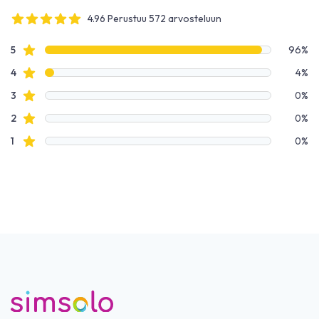
4.96 Perustuu 572 arvosteluun
4 out of 5 stars
Arvostelutiedot
Tähtiarvostelut
5
96%
Tähtiarvostelut
4
4%
Tähtiarvostelut
3
0%
Tähtiarvostelut
2
0%
Tähtiarvostelut
1
0%