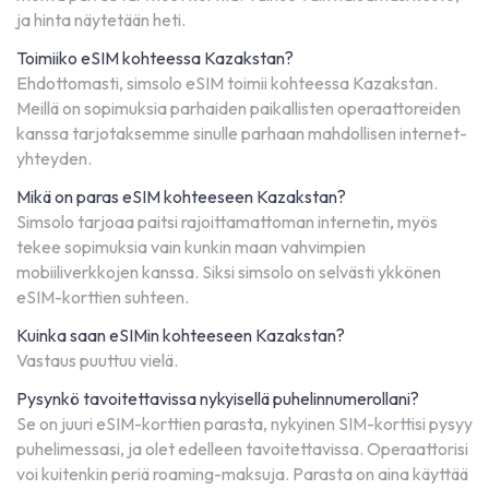
ja hinta näytetään heti.
Toimiiko eSIM kohteessa Kazakstan?
Ehdottomasti, simsolo eSIM toimii kohteessa Kazakstan.
Meillä on sopimuksia parhaiden paikallisten operaattoreiden
kanssa tarjotaksemme sinulle parhaan mahdollisen internet-
yhteyden.
Mikä on paras eSIM kohteeseen Kazakstan?
Simsolo tarjoaa paitsi rajoittamattoman internetin, myös
tekee sopimuksia vain kunkin maan vahvimpien
mobiiliverkkojen kanssa. Siksi simsolo on selvästi ykkönen
eSIM-korttien suhteen.
Kuinka saan eSIMin kohteeseen Kazakstan?
Vastaus puuttuu vielä.
Pysynkö tavoitettavissa nykyisellä puhelinnumerollani?
Se on juuri eSIM-korttien parasta, nykyinen SIM-korttisi pysyy
puhelimessasi, ja olet edelleen tavoitettavissa. Operaattorisi
voi kuitenkin periä roaming-maksuja. Parasta on aina käyttää