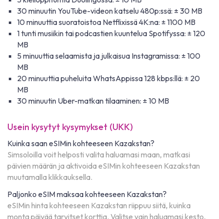
30 minuutin YouTube-videon katselu 480p:ssä: ± 30 MB
10 minuuttia suoratoistoa Netflixissä 4K:na: ± 1100 MB
1 tunti musiikin tai podcastien kuuntelua Spotifyssa: ± 120
MB
5 minuuttia selaamista ja julkaisua Instagramissa: ± 100
MB
20 minuuttia puheluita WhatsAppissa 128 kbps:llä: ± 20
MB
30 minuutin Uber-matkan tilaaminen: ± 10 MB
Usein kysytyt kysymykset (UKK)
Kuinka saan eSIMin kohteeseen Kazakstan?
Simsoloilla voit helposti valita haluamasi maan, matkasi
päivien määrän ja aktivoida eSIMin kohteeseen Kazakstan
muutamalla klikkauksella.
Paljonko eSIM maksaa kohteeseen Kazakstan?
eSIMin hinta kohteeseen Kazakstan riippuu siitä, kuinka
monta päivää tarvitset korttia. Valitse vain haluamasi kesto,