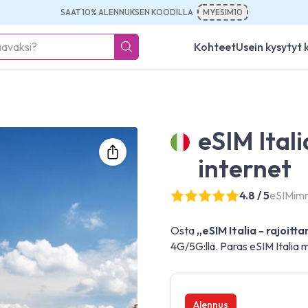
SAAT 10% ALENNUKSEN KOODILLA
MYESIM10
Kohteet
Usein kysytyt
eSIM Ital
internet
4.8 / 5
eSIMimme
Osta
„eSIM Italia - rajoitt
4G/5G:llä. Paras eSIM Italia m
Alennus