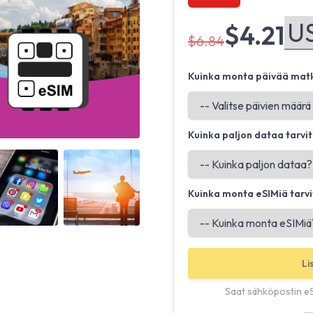
$4.21
$6.84
Kuinka monta päivää mat
Kuinka paljon dataa tarvi
Angled view
Angled view
Kuinka monta eSIMiä tarvi
Li
Saat sähköpostin e