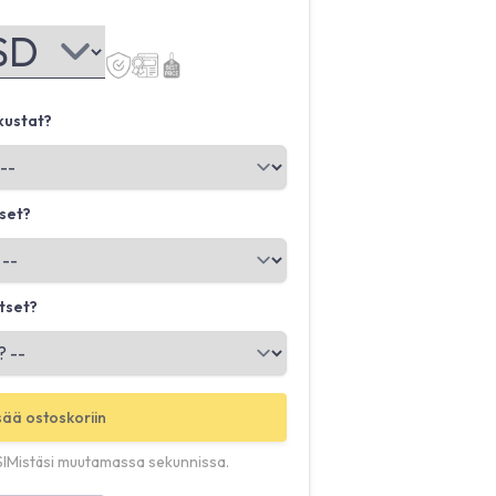
kustat?
tset?
tset?
sää ostoskoriin
SIMistäsi muutamassa sekunnissa.