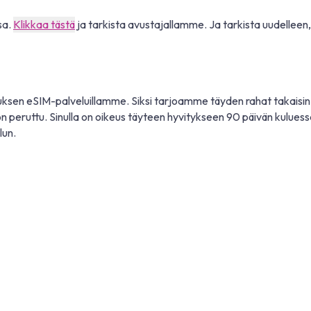
sa.
Klikkaa tästä
ja tarkista avustajallamme. Ja tarkista uudelleen, e
sen eSIM-palveluillamme. Siksi tarjoamme täyden rahat takaisin -
on peruttu. Sinulla on oikeus täyteen hyvitykseen 90 päivän kuluess
lun.