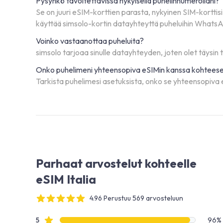
Pysynkö tavoitettavissa nykyisellä puhelinnumerollani?
Se on juuri eSIM-korttien parasta, nykyinen SIM-korttis
käyttää simsolo-kortin datayhteyttä puheluihin WhatsAp
Voinko vastaanottaa puheluita?
simsolo tarjoaa sinulle datayhteyden, joten olet täysin
Onko puhelimeni yhteensopiva eSIMin kanssa kohteesee
Tarkista puhelimesi asetuksista, onko se yhteensopiva eSI
Parhaat arvostelut kohteelle
eSIM Italia
4.96 Perustuu 569 arvosteluun
4 out of 5 stars
Arvostelutiedot
Tähtiarvostelut
5
96%