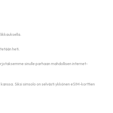
likkauksella.
ytetään heti.
tarjotaksemme sinulle parhaan mahdollisen internet-
kanssa. Siksi simsolo on selvästi ykkönen eSIM-korttien