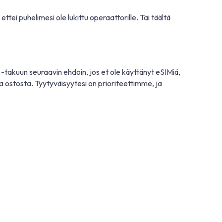
ttei puhelimesi ole lukittu operaattorille. Tai täältä
takuun seuraavin ehdoin, jos et ole käyttänyt eSIMiä,
a ostosta. Tyytyväisyytesi on prioriteettimme, ja