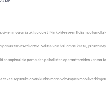
± 20 MB
i päivien määrän ja aktivoida eSIMin kohteeseen Italia muutamalla k
a päivää tarvitset korttia. Valitse vain haluamasi kesto, ja hinta nä
illä on sopimuksia parhaiden paikallisten operaattoreiden kanssa 
ös tekee sopimuksia vain kunkin maan vahvimpien mobiiliverkkojen 