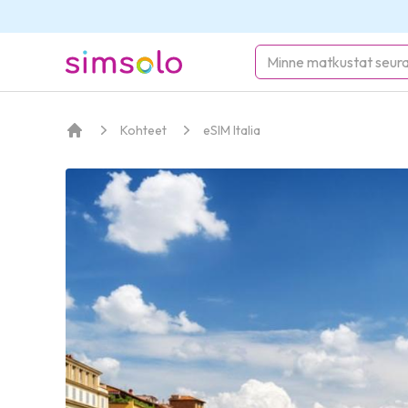
simsolo
Kohteet
eSIM Italia
Koti