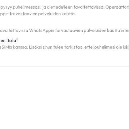
i pysyy puhelimessasi, ja olet edelleen tavoitettavissa. Operaattor
pin tai vastaavien palveluiden kautta.
 tavoitettavissa WhatsAppin tai vastaavien palveluiden kautta inte
n Italia?
Min kanssa. Lisäksi sinun tulee tarkistaa, ettei puhelimesi ole lukit