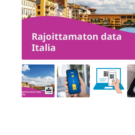
Angled view
Angled view
Angled view