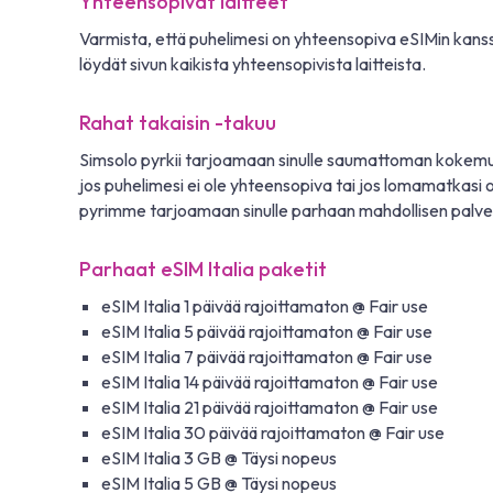
Yhteensopivat laitteet
Varmista, että puhelimesi on yhteensopiva eSIMin kans
löydät sivun kaikista yhteensopivista laitteista.
Rahat takaisin -takuu
Simsolo pyrkii tarjoamaan sinulle saumattoman kokemuk
jos puhelimesi ei ole yhteensopiva tai jos lomamatkasi 
pyrimme tarjoamaan sinulle parhaan mahdollisen palve
Parhaat eSIM Italia paketit
eSIM Italia 1 päivää rajoittamaton @ Fair use
eSIM Italia 5 päivää rajoittamaton @ Fair use
eSIM Italia 7 päivää rajoittamaton @ Fair use
eSIM Italia 14 päivää rajoittamaton @ Fair use
eSIM Italia 21 päivää rajoittamaton @ Fair use
eSIM Italia 30 päivää rajoittamaton @ Fair use
eSIM Italia 3 GB @ Täysi nopeus
eSIM Italia 5 GB @ Täysi nopeus