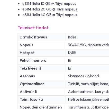
eSIM Italia 10 GB @ Täysi nopeus
eSIM Italia 20 GB @ Täysi nopeus
eSIM Italia 40 GB @ Täysi nopeus
Tekniset tiedot
Datakattavuus
Italia
Nopeus
3G/4G/5G, riippuen ver
Hotspot
Kyllä
Puhelinnumero
Ei
Tekstiviestit
Ei
Asennus
Skannaa QR-koodi.
Optimaalinen
Turistit, matkailijat, lom
Aktivointi
Automaattinen, kun yhdi
Toimitusaika
Heti ostoksen jälkeen sä
Nopeuden alentaminen
Tarvittaessa. Jotkut oper