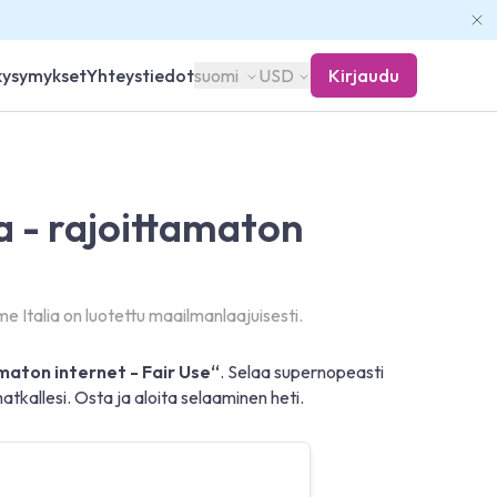
 kysymykset
Yhteystiedot
suomi
USD
Kirjaudu
ia - rajoittamaton
 Italia on luotettu maailmanlaajuisesti.
amaton internet - Fair Use“
. Selaa supernopeasti
atkallesi. Osta ja aloita selaaminen heti.