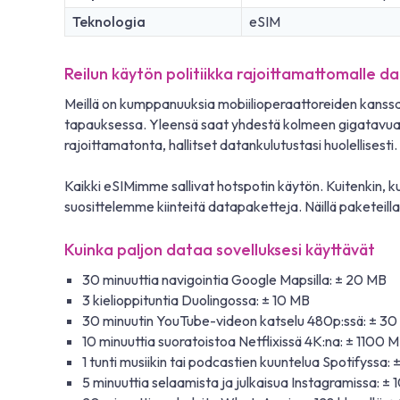
Teknologia
eSIM
Reilun käytön politiikka rajoittamattomalle da
Meillä on kumppanuuksia mobiilioperaattoreiden kanss
tapauksessa. Yleensä saat yhdestä kolmeen gigatavua 
rajoittamatonta, hallitset datankulutustasi huolellisest
Kaikki eSIMimme sallivat hotspotin käytön. Kuitenkin, k
suosittelemme kiinteitä datapaketteja. Näillä paketeil
Kuinka paljon dataa sovelluksesi käyttävät
30 minuuttia navigointia Google Mapsilla: ± 20 MB
3 kielioppituntia Duolingossa: ± 10 MB
30 minuutin YouTube-videon katselu 480p:ssä: ± 3
10 minuuttia suoratoistoa Netflixissä 4K:na: ± 1100 
1 tunti musiikin tai podcastien kuuntelua Spotifyssa:
5 minuuttia selaamista ja julkaisua Instagramissa: ±