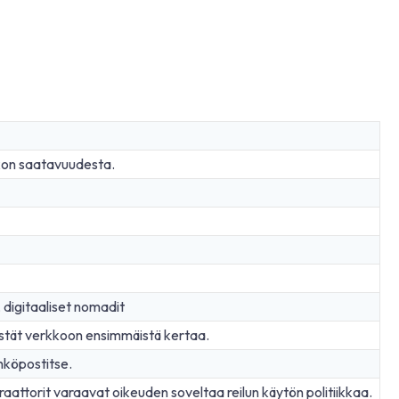
kon saatavuudesta.
a, digitaaliset nomadit
stät verkkoon ensimmäistä kertaa.
hköpostitse.
aattorit varaavat oikeuden soveltaa reilun käytön politiikkaa.