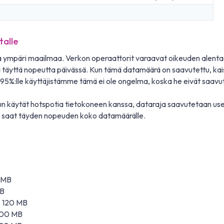
talle
a ympäri maailmaa. Verkon operaattorit varaavat oikeuden alenta
täyttä nopeutta päivässä. Kun tämä datamäärä on saavutettu, kai
i. 95%:lle käyttäjistämme tämä ei ole ongelma, koska he eivät saavut
un käytät hotspotia tietokoneen kanssa, dataraja saavutetaan usein
la saat täyden nopeuden koko datamäärälle.
0 MB
MB
 ± 120 MB
 100 MB