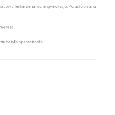
isi voi kuitenkin periä roaming-maksuja. Parasta on aina
rnetissä.
tu tietylle operaattorille.