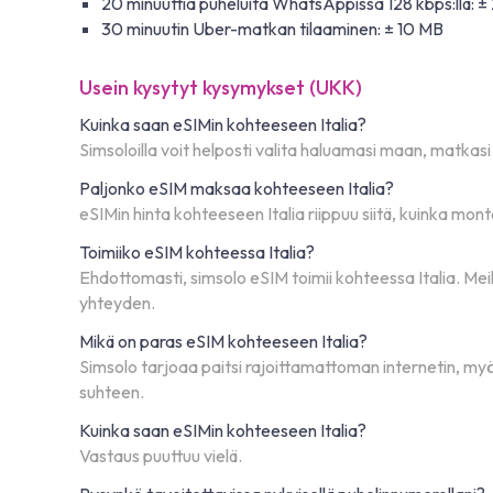
20 minuuttia puheluita WhatsAppissa 128 kbps:llä: 
30 minuutin Uber-matkan tilaaminen: ± 10 MB
Usein kysytyt kysymykset (UKK)
Kuinka saan eSIMin kohteeseen Italia?
Simsoloilla voit helposti valita haluamasi maan, matkas
Paljonko eSIM maksaa kohteeseen Italia?
eSIMin hinta kohteeseen Italia riippuu siitä, kuinka mont
Toimiiko eSIM kohteessa Italia?
Ehdottomasti, simsolo eSIM toimii kohteessa Italia. Me
yhteyden.
Mikä on paras eSIM kohteeseen Italia?
Simsolo tarjoaa paitsi rajoittamattoman internetin, my
suhteen.
Kuinka saan eSIMin kohteeseen Italia?
Vastaus puuttuu vielä.