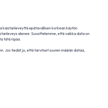
a kaistanleveyttä epätavallisen korkean käytön
stanleveys alenee. Suosittelemme, että vaikka data on
a tätä rajaa.
. Jos tiedät jo, että tarvitset suuren määrän dataa,