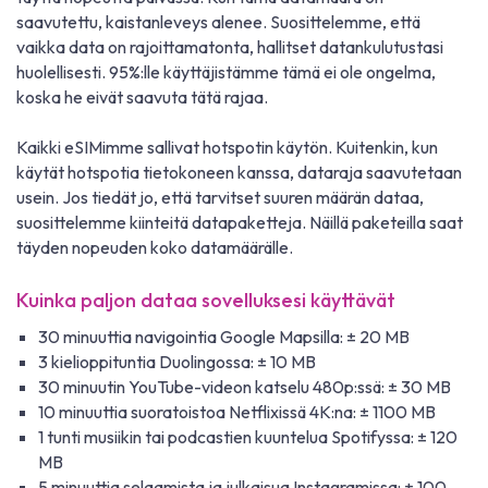
saavutettu, kaistanleveys alenee. Suosittelemme, että
vaikka data on rajoittamatonta, hallitset datankulutustasi
huolellisesti. 95%:lle käyttäjistämme tämä ei ole ongelma,
koska he eivät saavuta tätä rajaa.
Kaikki eSIMimme sallivat hotspotin käytön. Kuitenkin, kun
käytät hotspotia tietokoneen kanssa, dataraja saavutetaan
usein. Jos tiedät jo, että tarvitset suuren määrän dataa,
suosittelemme kiinteitä datapaketteja. Näillä paketeilla saat
täyden nopeuden koko datamäärälle.
Kuinka paljon dataa sovelluksesi käyttävät
30 minuuttia navigointia Google Mapsilla: ± 20 MB
3 kielioppituntia Duolingossa: ± 10 MB
30 minuutin YouTube-videon katselu 480p:ssä: ± 30 MB
10 minuuttia suoratoistoa Netflixissä 4K:na: ± 1100 MB
1 tunti musiikin tai podcastien kuuntelua Spotifyssa: ± 120
MB
5 minuuttia selaamista ja julkaisua Instagramissa: ± 100