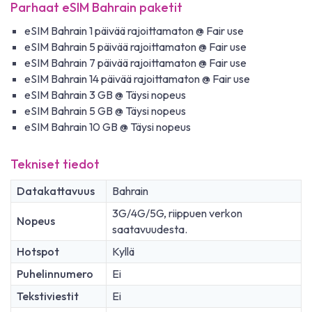
Parhaat eSIM Bahrain paketit
eSIM Bahrain 1 päivää rajoittamaton @ Fair use
eSIM Bahrain 5 päivää rajoittamaton @ Fair use
eSIM Bahrain 7 päivää rajoittamaton @ Fair use
eSIM Bahrain 14 päivää rajoittamaton @ Fair use
eSIM Bahrain 3 GB @ Täysi nopeus
eSIM Bahrain 5 GB @ Täysi nopeus
eSIM Bahrain 10 GB @ Täysi nopeus
Tekniset tiedot
Datakattavuus
Bahrain
3G/4G/5G, riippuen verkon
Nopeus
saatavuudesta.
Hotspot
Kyllä
Puhelinnumero
Ei
Tekstiviestit
Ei