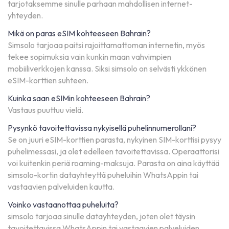
tarjotaksemme sinulle parhaan mahdollisen internet-
yhteyden.
Mikä on paras eSIM kohteeseen Bahrain?
Simsolo tarjoaa paitsi rajoittamattoman internetin, myös
tekee sopimuksia vain kunkin maan vahvimpien
mobiiliverkkojen kanssa. Siksi simsolo on selvästi ykkönen
eSIM-korttien suhteen.
Kuinka saan eSIMin kohteeseen Bahrain?
Vastaus puuttuu vielä.
Pysynkö tavoitettavissa nykyisellä puhelinnumerollani?
Se on juuri eSIM-korttien parasta, nykyinen SIM-korttisi pysyy
puhelimessasi, ja olet edelleen tavoitettavissa. Operaattorisi
voi kuitenkin periä roaming-maksuja. Parasta on aina käyttää
simsolo-kortin datayhteyttä puheluihin WhatsAppin tai
vastaavien palveluiden kautta.
Voinko vastaanottaa puheluita?
simsolo tarjoaa sinulle datayhteyden, joten olet täysin
tavoitettavissa WhatsAppin tai vastaavien palveluiden