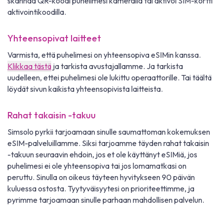
skannaa QR-koodi puhelimesi kameralla tai aktivoi SIM-kortti
aktivointikoodilla.
Yhteensopivat laitteet
Varmista, että puhelimesi on yhteensopiva eSIMin kanssa.
Klikkaa tästä
ja tarkista avustajallamme. Ja tarkista
uudelleen, ettei puhelimesi ole lukittu operaattorille. Tai täältä
löydät sivun kaikista yhteensopivista laitteista.
Rahat takaisin -takuu
Simsolo pyrkii tarjoamaan sinulle saumattoman kokemuksen
eSIM-palveluillamme. Siksi tarjoamme täyden rahat takaisin
-takuun seuraavin ehdoin, jos et ole käyttänyt eSIMiä, jos
puhelimesi ei ole yhteensopiva tai jos lomamatkasi on
peruttu. Sinulla on oikeus täyteen hyvitykseen 90 päivän
kuluessa ostosta. Tyytyväisyytesi on prioriteettimme, ja
pyrimme tarjoamaan sinulle parhaan mahdollisen palvelun.