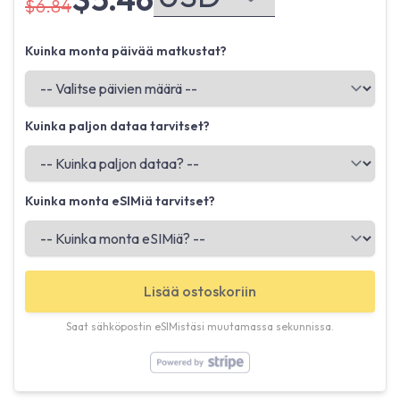
$6.84
Kuinka monta päivää matkustat?
Kuinka paljon dataa tarvitset?
Kuinka monta eSIMiä tarvitset?
Lisää ostoskoriin
Saat sähköpostin eSIMistäsi muutamassa sekunnissa.