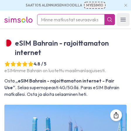
SAAT 10% ALENNUKSEN KOODILLA
MYESIM10
simsolo
Ope
eSIM Bahrain - rajoittamaton
internet
4.8 / 5
eSIMimme Bahrain on luotettu maailmanlaajuisesti.
Osta
„eSIM Bahrain - rajoittamaton internet - Fair
Use“
. Selaa supernopeasti 4G/5G:llä. Paras eSIM Bahrain
matkallesi. Osta ja aloita selaaminen heti.