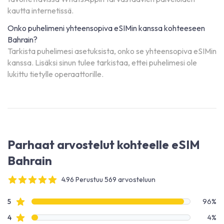
kautta internetissä.
Onko puhelimeni yhteensopiva eSIMin kanssa kohteeseen
Bahrain?
Tarkista puhelimesi asetuksista, onko se yhteensopiva eSIMin
kanssa. Lisäksi sinun tulee tarkistaa, ettei puhelimesi ole
lukittu tietylle operaattorille.
Parhaat arvostelut kohteelle eSIM
Bahrain
4.96 Perustuu 569 arvosteluun
4 out of 5 stars
Arvostelutiedot
Tähtiarvostelut
5
96%
Tähtiarvostelut
4
4%