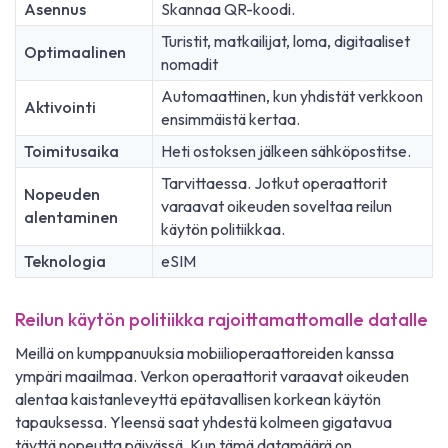
Asennus
Skannaa QR-koodi.
Turistit, matkailijat, loma, digitaaliset
Optimaalinen
nomadit
Automaattinen, kun yhdistät verkkoon
Aktivointi
ensimmäistä kertaa.
Toimitusaika
Heti ostoksen jälkeen sähköpostitse.
Tarvittaessa. Jotkut operaattorit
Nopeuden
varaavat oikeuden soveltaa reilun
alentaminen
käytön politiikkaa.
Teknologia
eSIM
Reilun käytön politiikka rajoittamattomalle datalle
Meillä on kumppanuuksia mobiilioperaattoreiden kanssa
ympäri maailmaa. Verkon operaattorit varaavat oikeuden
alentaa kaistanleveyttä epätavallisen korkean käytön
tapauksessa. Yleensä saat yhdestä kolmeen gigatavua
täyttä nopeutta päivässä. Kun tämä datamäärä on